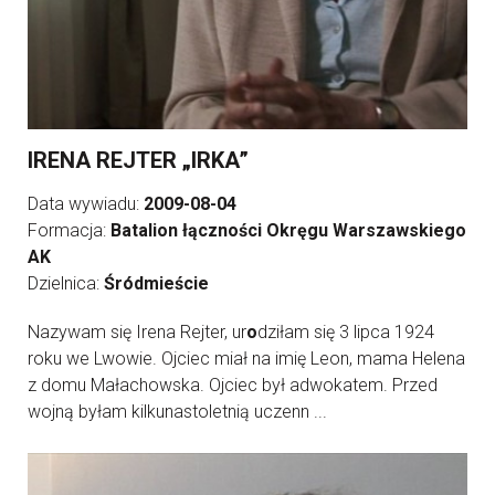
IRENA REJTER „IRKA”
Data wywiadu:
2009-08-04
Formacja:
Batalion łączności Okręgu Warszawskiego
AK
Dzielnica:
Śródmieście
Nazywam się Irena Rejter, ur
o
dziłam się 3 lipca 1924
roku we Lwowie. Ojciec miał na imię Leon, mama Helena
z domu Małachowska. Ojciec był adwokatem. Przed
wojną byłam kilkunastoletnią uczenn ...