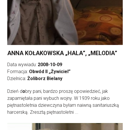
ANNA KOŁAKOWSKA „HALA”, „MELODIA”
Data wywiadu:
2008-10-09
Formacja:
Obwód II „Żywiciel”
Dzielnica:
Żoliborz Bielany
Dzień d
o
bry pani, bardzo proszę opowiedzieć, jak
zapamiętała pani wybuch wojny. W 1939 roku jako
piętnastoletnia dziewczyna byłam naiwną sanitariuszką
harcerską. Zresztą piętnastoletni ...