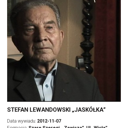
STEFAN LEWANDOWSKI „JASKÓŁKA”
Data wywiadu:
2012-11-07
Formacja:
Szare Szeregi, „Zawisza”, Ul „Wisła”