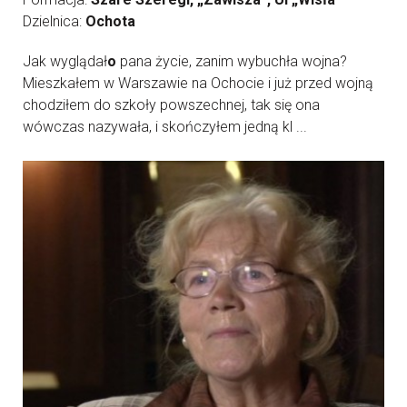
Dzielnica:
Ochota
Jak wyglądał
o
pana życie, zanim wybuchła wojna?
Mieszkałem w Warszawie na Ochocie i już przed wojną
chodziłem do szkoły powszechnej, tak się ona
wówczas nazywała, i skończyłem jedną kl ...