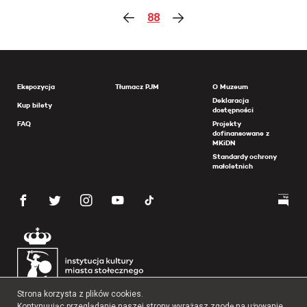
88
Ekspozycja
Tłumacz PJM
O Muzeum
Deklaracja
Kup bilety
dostępności
FAQ
Projekty
dofinansowane z
MKiDN
Standardy ochrony
małoletnich
Strona korzysta z plików cookies.
Kontynuując przeglądanie naszej strony wyrażasz zgodę na używanie