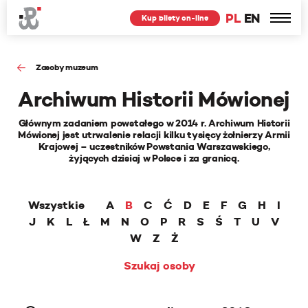
PL
EN
Kup bilety on-line
Zasoby muzeum
Archiwum Historii Mówionej
Głównym zadaniem powstałego w 2014 r. Archiwum Historii
Mówionej jest utrwalenie relacji kilku tysięcy żołnierzy Armii
Krajowej – uczestników Powstania Warszawskiego,
żyjących dzisiaj w Polsce i za granicą.
Wszystkie
A
B
C
Ć
D
E
F
G
H
I
J
K
L
Ł
M
N
O
P
R
S
Ś
T
U
V
W
Z
Ż
Szukaj osoby