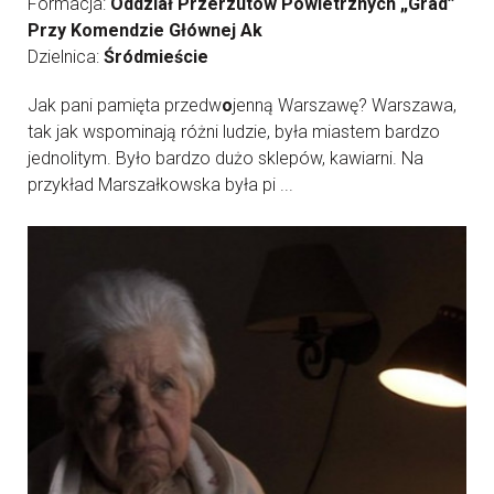
Formacja:
Oddział Przerzutów Powietrznych „Grad”
Przy Komendzie Głównej Ak
Dzielnica:
Śródmieście
Jak pani pamięta przedw
o
jenną Warszawę? Warszawa,
tak jak wspominają różni ludzie, była miastem bardzo
jednolitym. Było bardzo dużo sklepów, kawiarni. Na
przykład Marszałkowska była pi ...