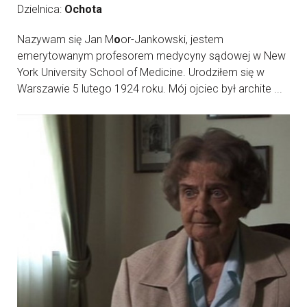
Dzielnica:
Ochota
Nazywam się Jan M
o
or-Jankowski, jestem
emerytowanym profesorem medycyny sądowej w New
York University School of Medicine. Urodziłem się w
Warszawie 5 lutego 1924 roku. Mój ojciec był archite ...