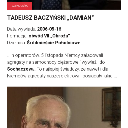
szeregowiec
TADEUSZ BACZYŃSKI „DAMIAN”
Data wywiadu:
2006-05-16
Formacja:
obwód VII „Obroża”
Dzielnica:
Śródmieście Południowe
... h operatorów. 5 listopada Niemcy załadowali
agregaty na samochody ciężarowe i wywieźli do
Sochaczew
a. To najlepiej świadczy, że nawet i dla
Niemców agregaty naszej elektrowni posiadały jakie ...