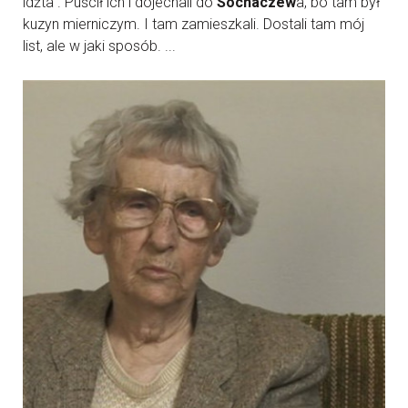
idźta”. Puścił ich i dojechali do
Sochaczew
a, bo tam był
kuzyn mierniczym. I tam zamieszkali. Dostali tam mój
list, ale w jaki sposób. ...