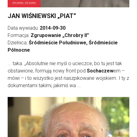
strzelec, strzelec
JAN WIŚNIEWSKI „PIAT”
Data wywiadu:
2014-09-30
Formacja:
Zgrupowanie „Chrobry II”
Dzielnica:
Śródmieście Południowe, Śródmieście
Północne
... taka. „Absolutnie nie myśl o ucieczce, bo tu jest tak
obstawione, formują nowy front pod
Sochaczew
em –
mówi – i to wszystko jest naszpikowane wojskiem. I ty z
dokumentami takimi, jakimiś wa ...