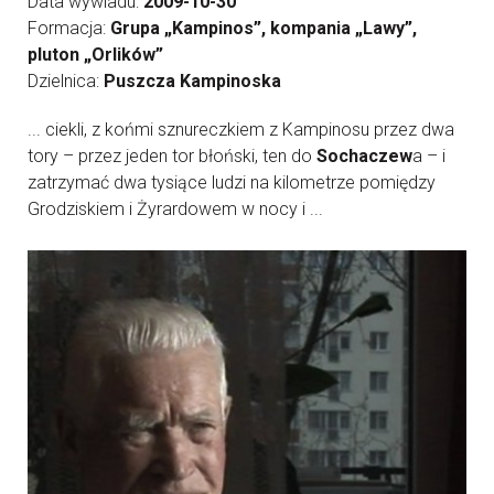
Data wywiadu:
2009-10-30
Formacja:
Grupa „Kampinos”, kompania „Lawy”,
pluton „Orlików”
Dzielnica:
Puszcza Kampinoska
... ciekli, z końmi sznureczkiem z Kampinosu przez dwa
tory – przez jeden tor błoński, ten do
Sochaczew
a – i
zatrzymać dwa tysiące ludzi na kilometrze pomiędzy
Grodziskiem i Żyrardowem w nocy i ...