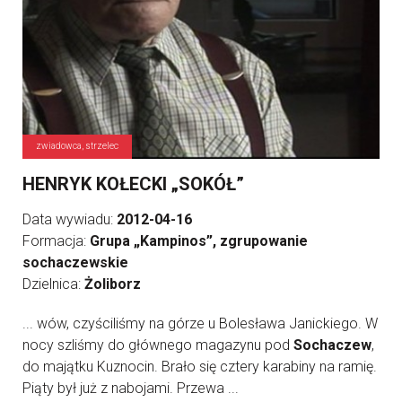
zwiadowca, strzelec
HENRYK KOŁECKI „SOKÓŁ”
Data wywiadu:
2012-04-16
Formacja:
Grupa „Kampinos”, zgrupowanie
sochaczewskie
Dzielnica:
Żoliborz
... wów, czyściliśmy na górze u Bolesława Janickiego. W
nocy szliśmy do głównego magazynu pod
Sochaczew
,
do majątku Kuznocin. Brało się cztery karabiny na ramię.
Piąty był już z nabojami. Przewa ...