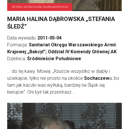
strzelec, sanitariuszka, służby pomocnicze
MARIA HALINA DĄBROWSKA „STEFANIA
ŚLEDŹ”
Data wywiadu:
2011-05-04
Formacja:
Sanitariat Okręgu Warszawskiego Armii
Krajowej „Bakcyl”; Oddział IV Komendy Głównej AK
Dzielnica:
Śródmieście Południowe
... do tej kawy. Mówię: „Rzućcie wszystko w diabły i
uciekajcie, tylko nie prosto na okolice
Sochaczew
a, bo
tam jak kaczki was wytłuką, bardziej na Śląsk się
kierujcie”. Oni byli tak przestrasz ...