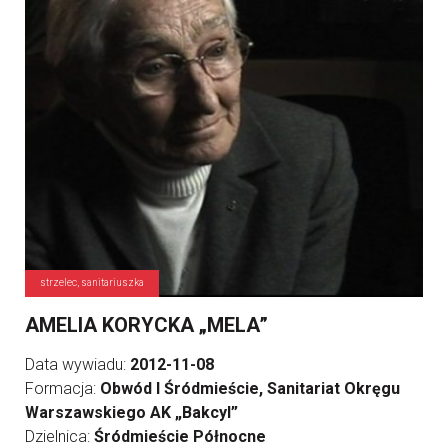
strzelec, sanitariuszka
AMELIA KORYCKA „MELA”
Data wywiadu:
2012-11-08
Formacja:
Obwód I Śródmieście, Sanitariat Okręgu
Warszawskiego AK „Bakcyl”
Dzielnica:
Śródmieście Północne