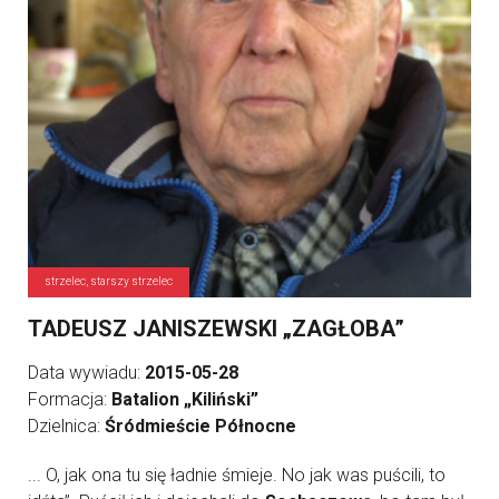
strzelec, starszy strzelec
TADEUSZ JANISZEWSKI „ZAGŁOBA”
Data wywiadu:
2015-05-28
Formacja:
Batalion „Kiliński”
Dzielnica:
Śródmieście Północne
... O, jak ona tu się ładnie śmieje. No jak was puścili, to