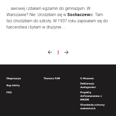
... awowej i zdałam egzamin do gimnazjum. W
Warszawie? Nie. Urodziłam się w
Sochaczew
ie. Tam
też chodziłam do szkoły. W 1937 roku zapisałam się do
harcerstwa i byłam w drużynie ...
1
Ekspozycja
Tłumacz PJM
O Muzeum
Deklaracja
Kup bilety
dostępności
FAQ
Projekty
dofinansowane z
MKiDN
Standardy ochrony
małoletnich