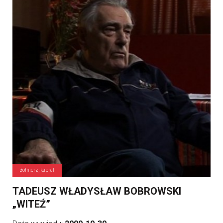
żołnierz, kapral
TADEUSZ WŁADYSŁAW BOBROWSKI
„WITEŹ”