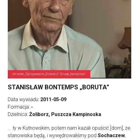
strzelec, Zgrupowanie „Żniwiarz”, Grupa „Kampinos”
STANISŁAW BONTEMPS „BORUTA”
Data wywiadu:
2011-05-09
Formacja:
-
Dzielnica:
Żoliborz, Puszcza Kampinoska
... ły w Kutnowskim, potem nam kazali opuścić [dom], że
stanowiska będą, i wywędrowaliśmy pod
Sochaczew
,