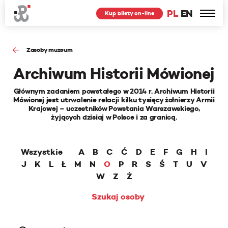
PL
EN
Kup bilety on-line
Zasoby muzeum
Archiwum Historii Mówionej
Głównym zadaniem powstałego w 2014 r. Archiwum Historii
Mówionej jest utrwalenie relacji kilku tysięcy żołnierzy Armii
Krajowej – uczestników Powstania Warszawskiego,
żyjących dzisiaj w Polsce i za granicą.
Wszystkie
A
B
C
Ć
D
E
F
G
H
I
J
K
L
Ł
M
N
O
P
R
S
Ś
T
U
V
W
Z
Ż
Szukaj osoby