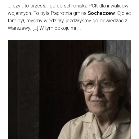
... czyli, to przesłali go do schroniska PCK dla inwalidów
wojennych. To była Paprotnia gmina
Sochaczew
. Ojciec
tam był, myśmy wiedziały, jeździłyśmy go odwiedzać z
Warszawy. […] W tym pokoju mi ...