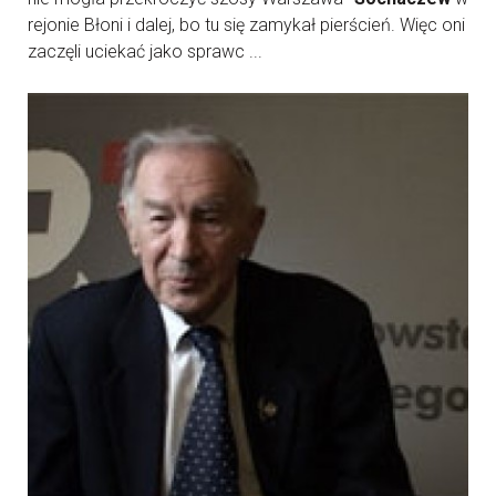
rejonie Błoni i dalej, bo tu się zamykał pierścień. Więc oni
zaczęli uciekać jako sprawc ...