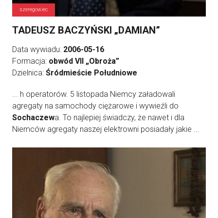
szeregowiec
TADEUSZ BACZYŃSKI „DAMIAN”
Data wywiadu:
2006-05-16
Formacja:
obwód VII „Obroża”
Dzielnica:
Śródmieście Południowe
... h operatorów. 5 listopada Niemcy załadowali
agregaty na samochody ciężarowe i wywieźli do
Sochaczew
a. To najlepiej świadczy, że nawet i dla
Niemców agregaty naszej elektrowni posiadały jakie ...