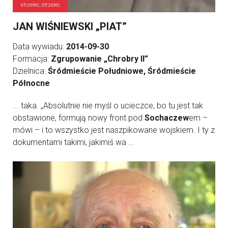
strzelec, strzelec
JAN WIŚNIEWSKI „PIAT”
Data wywiadu:
2014-09-30
Formacja:
Zgrupowanie „Chrobry II”
Dzielnica:
Śródmieście Południowe, Śródmieście
Północne
... taka. „Absolutnie nie myśl o ucieczce, bo tu jest tak
obstawione, formują nowy front pod
Sochaczew
em –
mówi – i to wszystko jest naszpikowane wojskiem. I ty z
dokumentami takimi, jakimiś wa ...