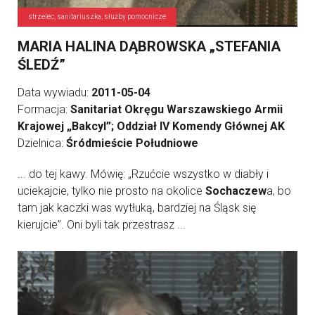
strzelec, sanitariuszka, służby pomocnicze
MARIA HALINA DĄBROWSKA „STEFANIA
ŚLEDŹ”
Data wywiadu:
2011-05-04
Formacja:
Sanitariat Okręgu Warszawskiego Armii
Krajowej „Bakcyl”; Oddział IV Komendy Głównej AK
Dzielnica:
Śródmieście Południowe
... do tej kawy. Mówię: „Rzućcie wszystko w diabły i
uciekajcie, tylko nie prosto na okolice
Sochaczew
a, bo
tam jak kaczki was wytłuką, bardziej na Śląsk się
kierujcie”. Oni byli tak przestrasz ...