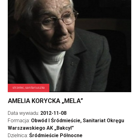
strzelec, sanitariuszka
AMELIA KORYCKA „MELA”
Data wywiadu:
2012-11-08
Formacja:
Obwód I Śródmieście, Sanitariat Okręgu
Warszawskiego AK „Bakcyl”
Dzielnica:
Śródmieście Północne