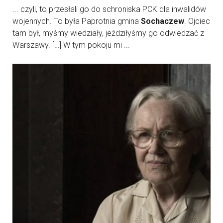
... czyli, to przesłali go do schroniska PCK dla inwalidów
wojennych. To była Paprotnia gmina
Sochaczew
. Ojciec
tam był, myśmy wiedziały, jeździłyśmy go odwiedzać z
Warszawy. […] W tym pokoju mi ...