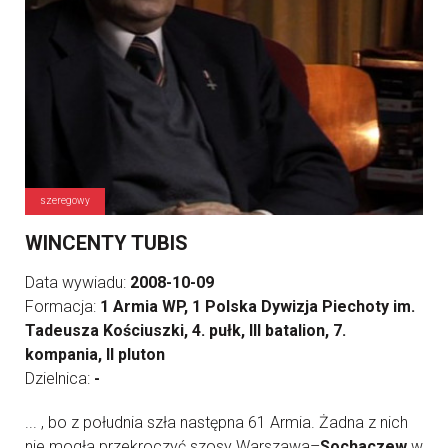
szeregowy
WINCENTY TUBIS
Data wywiadu:
2008-10-09
Formacja:
1 Armia WP, 1 Polska Dywizja Piechoty im.
Tadeusza Kościuszki, 4. pułk, III batalion, 7.
kompania, II pluton
Dzielnica:
-
... , bo z południa szła następna 61 Armia. Żadna z nich
nie mogła przekroczyć szosy Warszawa–
Sochaczew
w