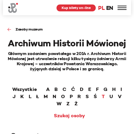
PL
EN
Kup bilety on-line
Zasoby muzeum
Archiwum Historii Mówionej
Głównym zadaniem powstałego w 2014 r. Archiwum Historii
Mówionej jest utrwalenie relacji kilku tysięcy żołnierzy Armii
Krajowej – uczestników Powstania Warszawskiego,
żyjących dzisiaj w Polsce i za granicą.
Wszystkie
A
B
C
Ć
D
E
F
G
H
I
J
K
L
Ł
M
N
O
P
R
S
Ś
T
U
V
W
Z
Ż
Szukaj osoby