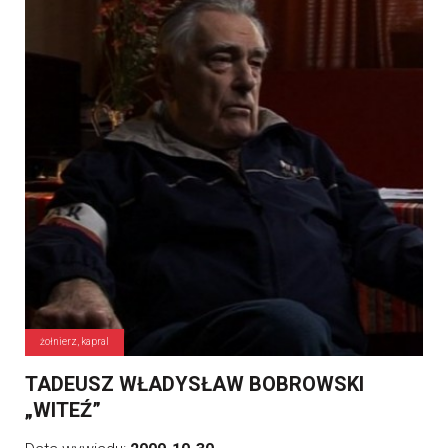
żołnierz, kapral
TADEUSZ WŁADYSŁAW BOBROWSKI
„WITEŹ”