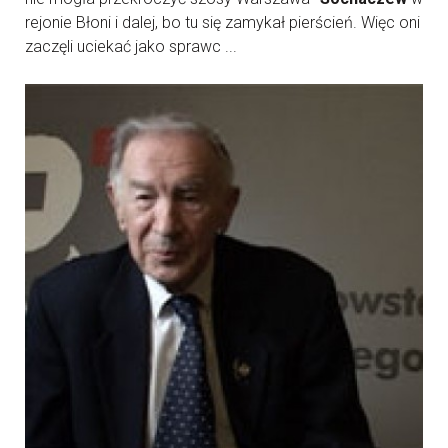
rejonie Błoni i dalej, bo tu się zamykał pierścień. Więc oni
zaczęli uciekać jako sprawc ...