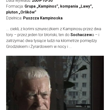
Data wywiadu:
2009-10-30
Formacja:
Grupa „Kampinos”, kompania „Lawy”,
pluton „Orlików”
Dzielnica:
Puszcza Kampinoska
... ciekli, z końmi sznureczkiem z Kampinosu przez dwa
tory – przez jeden tor błoński, ten do
Sochaczew
a – i
zatrzymać dwa tysiące ludzi na kilometrze pomiędzy
Grodziskiem i Żyrardowem w nocy i ...