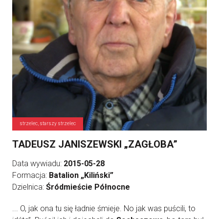
strzelec, starszy strzelec
TADEUSZ JANISZEWSKI „ZAGŁOBA”
Data wywiadu:
2015-05-28
Formacja:
Batalion „Kiliński”
Dzielnica:
Śródmieście Północne
... O, jak ona tu się ładnie śmieje. No jak was puścili, to