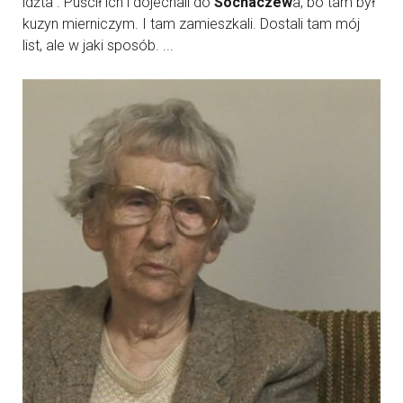
idźta”. Puścił ich i dojechali do
Sochaczew
a, bo tam był
kuzyn mierniczym. I tam zamieszkali. Dostali tam mój
list, ale w jaki sposób. ...