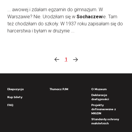
... awowej i zdałam egzamin do gimnazjum. W
Warszawie? Nie. Urodziłam się w
Sochaczew
ie. Tam
też chodziłam do szkoły. W 1937 roku zapisałam się do
harcerstwa i byłam w drużynie ...
1
Ekspozycja
Tłumacz PJM
O Muzeum
Deklaracja
Kup bilety
dostępności
FAQ
Projekty
dofinansowane z
MKiDN
Standardy ochrony
małoletnich