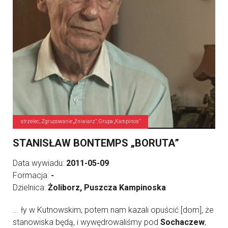
strzelec, Zgrupowanie „Żniwiarz”, Grupa „Kampinos”
STANISŁAW BONTEMPS „BORUTA”
Data wywiadu:
2011-05-09
Formacja:
-
Dzielnica:
Żoliborz, Puszcza Kampinoska
... ły w Kutnowskim, potem nam kazali opuścić [dom], że
stanowiska będą, i wywędrowaliśmy pod
Sochaczew
,