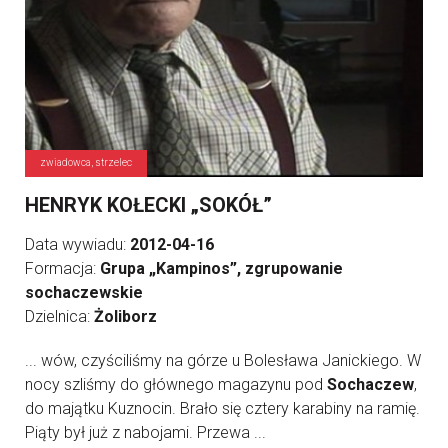
zwiadowca, strzelec
HENRYK KOŁECKI „SOKÓŁ”
Data wywiadu:
2012-04-16
Formacja:
Grupa „Kampinos”, zgrupowanie
sochaczewskie
Dzielnica:
Żoliborz
... wów, czyściliśmy na górze u Bolesława Janickiego. W
nocy szliśmy do głównego magazynu pod
Sochaczew
,
do majątku Kuznocin. Brało się cztery karabiny na ramię.
Piąty był już z nabojami. Przewa ...