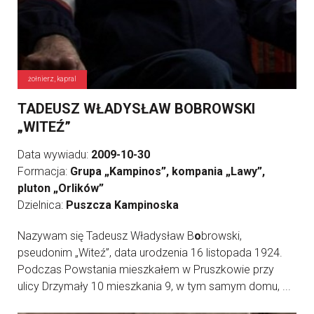
żołnierz, kapral
TADEUSZ WŁADYSŁAW BOBROWSKI
„WITEŹ”
Data wywiadu:
2009-10-30
Formacja:
Grupa „Kampinos”, kompania „Lawy”,
pluton „Orlików”
Dzielnica:
Puszcza Kampinoska
Nazywam się Tadeusz Władysław B
o
browski,
pseudonim „Witeź”, data urodzenia 16 listopada 1924.
Podczas Powstania mieszkałem w Pruszkowie przy
ulicy Drzymały 10 mieszkania 9, w tym samym domu, ...