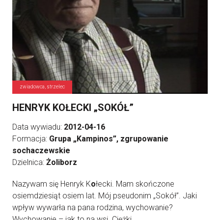
zwiadowca, strzelec
HENRYK KOŁECKI „SOKÓŁ”
Data wywiadu:
2012-04-16
Formacja:
Grupa „Kampinos”, zgrupowanie
sochaczewskie
Dzielnica:
Żoliborz
Nazywam się Henryk K
o
łecki. Mam skończone
osiemdziesiąt osiem lat. Mój pseudonim „Sokół”. Jaki
wpływ wywarła na pana rodzina, wychowanie?
Wychowanie – jak to na wsi. Ciężki ...