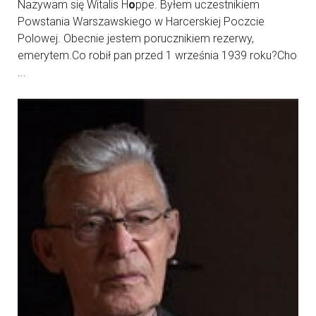
Nazywam się Witalis H
o
ppe. Byłem uczestnikiem
Powstania Warszawskiego w Harcerskiej Poczcie
Polowej. Obecnie jestem porucznikiem rezerwy,
emerytem.Co robił pan przed 1 września 1939 roku?Cho
...