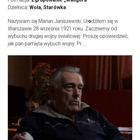
Dzielnica:
Wola, Starówka
Nazywam się Marian Janiszewski. Ur
o
dziłem się w
Warszawie 28 września 1921 roku. Zaczniemy od
wybuchu drugiej wojny światowej. Proszę opowiedzieć,
jak pan pamięta wybuch wojny. Pr ...