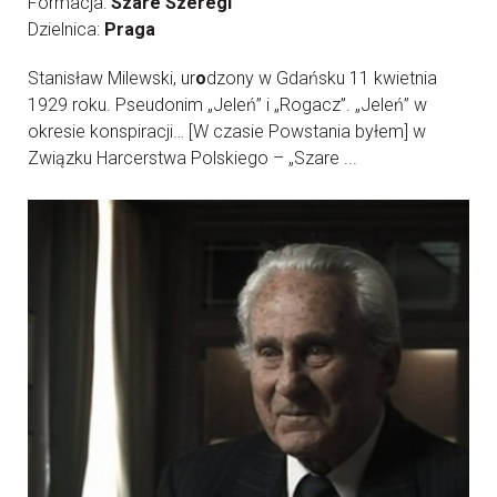
Formacja:
Szare Szeregi
Dzielnica:
Praga
Stanisław Milewski, ur
o
dzony w Gdańsku 11 kwietnia
1929 roku. Pseudonim „Jeleń” i „Rogacz”. „Jeleń” w
okresie konspiracji… [W czasie Powstania byłem] w
Związku Harcerstwa Polskiego – „Szare ...