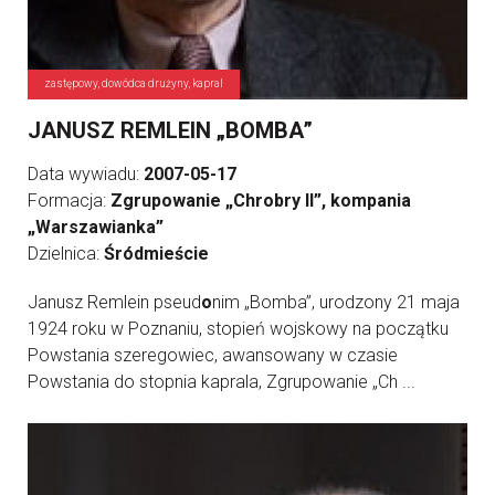
zastępowy, dowódca drużyny, kapral
JANUSZ REMLEIN „BOMBA”
Data wywiadu:
2007-05-17
Formacja:
Zgrupowanie „Chrobry II”, kompania
„Warszawianka”
Dzielnica:
Śródmieście
Janusz Remlein pseud
o
nim „Bomba”, urodzony 21 maja
1924 roku w Poznaniu, stopień wojskowy na początku
Powstania szeregowiec, awansowany w czasie
Powstania do stopnia kaprala, Zgrupowanie „Ch ...