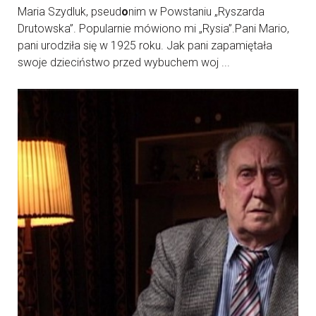
Maria Szydluk, pseud
o
nim w Powstaniu „Ryszarda
Drutowska”. Popularnie mówiono mi „Rysia”.Pani Mario,
pani urodziła się w 1925 roku. Jak pani zapamiętała
swoje dzieciństwo przed wybuchem woj ...