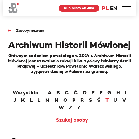
PL
EN
Kup bilety on-line
Zasoby muzeum
Archiwum Historii Mówionej
Głównym zadaniem powstałego w 2014 r. Archiwum Historii
Mówionej jest utrwalenie relacji kilku tysięcy żołnierzy Armii
Krajowej – uczestników Powstania Warszawskiego,
żyjących dzisiaj w Polsce i za granicą.
Wszystkie
A
B
C
Ć
D
E
F
G
H
I
J
K
L
Ł
M
N
O
P
R
S
Ś
T
U
V
W
Z
Ż
Szukaj osoby