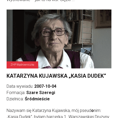
ZHP Wędrowniczka
KATARZYNA KUJAWSKA „KASIA DUDEK”
Data wywiadu:
2007-10-04
Formacja:
Szare Szeregi
Dzielnica:
Śródmieście
Nazywam się Katarzyna Kujawska, mój pseud
o
nim:
„Kasia Dudek”, byłam harcerką 1. Warszawskiej Drużyny