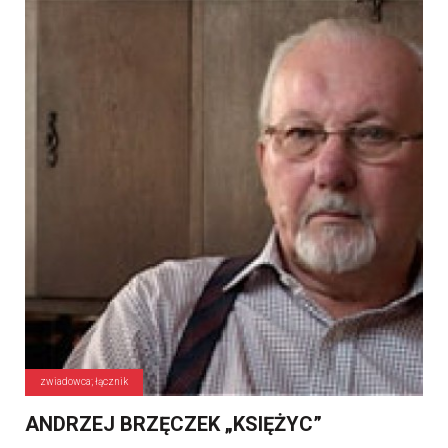
zwiadowca; łącznik
ANDRZEJ BRZĘCZEK „KSIĘŻYC”