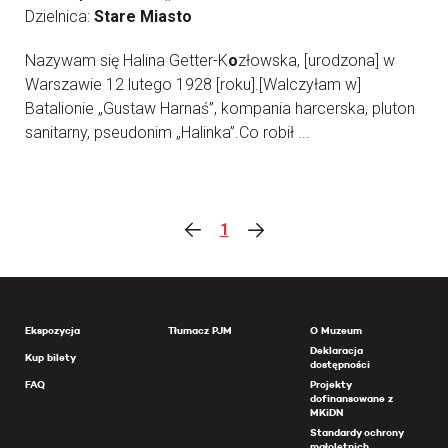
Dzielnica:
Stare Miasto
Nazywam się Halina Getter-K
o
złowska, [urodzona] w
Warszawie 12 lutego 1928 [roku].[Walczyłam w]
Batalionie „Gustaw Harnaś”, kompania harcerska, pluton
sanitarny, pseudonim „Halinka”.Co robił ...
1
Ekspozycja
Tłumacz PJM
O Muzeum
Deklaracja
Kup bilety
dostępności
FAQ
Projekty
dofinansowane z
MKiDN
Standardy ochrony
małoletnich