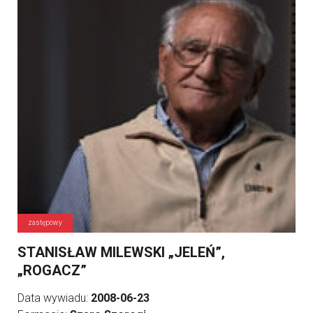
zastępowy
STANISŁAW MILEWSKI „JELEŃ”,
„ROGACZ”
Data wywiadu:
2008-06-23