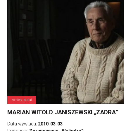
żołnierz, kapral
MARIAN WITOLD JANISZEWSKI „ZADRA”
Data wywiadu:
2010-03-03
Formacja:
Zgrupowanie „Waligóra”