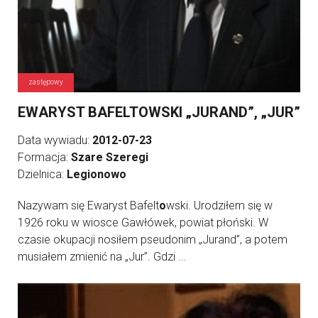
zastępowy
EWARYST BAFELTOWSKI „JURAND”, „JUR”
Data wywiadu:
2012-07-23
Formacja:
Szare Szeregi
Dzielnica:
Legionowo
Nazywam się Ewaryst Bafelt
o
wski. Urodziłem się w
1926 roku w wiosce Gawłówek, powiat płoński. W
czasie okupacji nosiłem pseudonim „Jurand”, a potem
musiałem zmienić na „Jur”. Gdzi ...