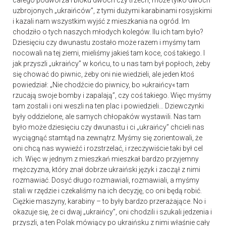
całego podwórza i bloku dwóch czy trzech, może tylko dwóch
uzbrojonych „ukraińców”, z tymi dużymi karabinami rosyjskimi
i kazali nam wszystkim wyjść z mieszkania na ogród. Im
chodziło o tych naszych młodych kolegów. Ilu ich tam było?
Dziesięciu czy dwunastu zostało może razem i myśmy tam
nocowali na tej ziemi, mieliśmy jakieś tam koce, coś takiego. I
jak przyszli „ukraińcy” w końcu, to u nas tam był popłoch, żeby
się chować do piwnic, żeby oni nie wiedzieli, ale jeden ktoś
powiedział: „Nie chodźcie do piwnicy, bo »ukraińcy« tam
rzucają swoje bomby i zapalają”, czy coś takiego. Więc myśmy
tam zostali i oni weszli na ten plac i powiedzieli… Dziewczynki
były oddzielone, ale samych chłopaków wystawili. Nas tam
było może dziesięciu czy dwunastu i ci „ukraińcy” chcieli nas
wyciągnąć stamtąd na zewnątrz. Myśmy się zorientowali, że
oni chcą nas wywieźć i rozstrzelać, i rzeczywiście taki był cel
ich. Więc w jednym z mieszkań mieszkał bardzo przyjemny
mężczyzna, który znał dobrze ukraiński język i zaczął z nimi
rozmawiać. Dosyć długo rozmawiali, rozmawiali, a myśmy
stali w rzędzie i czekaliśmy na ich decyzję, co oni będą robić.
Ciężkie maszyny, karabiny – to były bardzo przerażające. No i
okazuje się, że ci dwaj „ukraińcy”, oni chodzili i szukali jedzenia i
przyszli, a ten Polak mówiący po ukraińsku z nimi właśnie cały