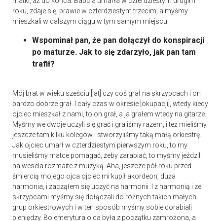
matki, aż do końca. Babcia umarła w czterdziestym drugim
roku, zdaje się, prawie w czterdziestym trzecim, a myśmy
mieszkali w dalszym ciągu w tym samym miejscu.
Wspominał pan, że pan dołączył do konspiracji
po maturze. Jak to się zdarzyło, jak pan tam
trafił?
Mój brat w wieku sześciu [lat] czy coś grał na skrzypcach i on
bardzo dobrze grał. I cały czas w okresie [okupacji], wtedy kiedy
ojciec mieszkał z nami, to on grał, a ja grałem wtedy na gitarze.
Myśmy we dwoje uczyli się grać i graliśmy razem, i też mieliśmy
jeszcze tam kilku kolegów i stworzyliśmy taką małą orkiestrę.
Jak ojciec umarł w czterdziestym pierwszym roku, to my
musieliśmy matce pomagać, żeby zarabiać, to myśmy jeździli
na wesela rozmaite z muzyką. Aha, jeszcze pół roku przed
śmiercią mojego ojca ojciec mi kupił akordeon, duża
harmonia, i zacząłem się uczyć na harmonii. I z harmonią i ze
skrzypcami myśmy się dołączali do różnych takich małych
grup orkiestrowych i w ten sposób myśmy sobie dorabiali
pieniędzy. Bo emerytura ojca była z początku zamrożona, a