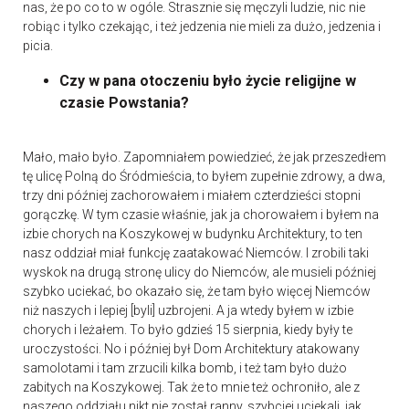
nas, że po co to w ogóle. Strasznie się męczyli ludzie, nic nie
robiąc i tylko czekając, i też jedzenia nie mieli za dużo, jedzenia i
picia.
Czy w pana otoczeniu było życie religijne w
czasie Powstania?
Mało, mało było. Zapomniałem powiedzieć, że jak przeszedłem
tę ulicę Polną do Śródmieścia, to byłem zupełnie zdrowy, a dwa,
trzy dni później zachorowałem i miałem czterdzieści stopni
gorączkę. W tym czasie właśnie, jak ja chorowałem i byłem na
izbie chorych na Koszykowej w budynku Architektury, to ten
nasz oddział miał funkcję zaatakować Niemców. I zrobili taki
wyskok na drugą stronę ulicy do Niemców, ale musieli później
szybko uciekać, bo okazało się, że tam było więcej Niemców
niż naszych i lepiej [byli] uzbrojeni. A ja wtedy byłem w izbie
chorych i leżałem. To było gdzieś 15 sierpnia, kiedy były te
uroczystości. No i później był Dom Architektury atakowany
samolotami i tam zrzucili kilka bomb, i też tam było dużo
zabitych na Koszykowej. Tak że to mnie też ochroniło, ale z
naszego oddziału nikt nie został ranny, szybciej uciekali, jak