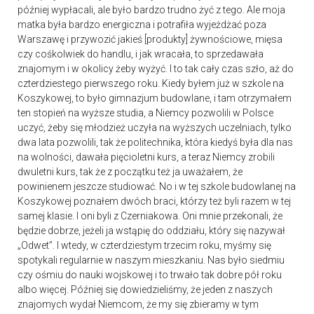
później wypłacali, ale było bardzo trudno żyć z tego. Ale moja
matka była bardzo energiczna i potrafiła wyjeżdżać poza
Warszawę i przywozić jakieś [produkty] żywnościowe, mięsa
czy cośkolwiek do handlu, i jak wracała, to sprzedawała
znajomym i w okolicy żeby wyżyć. I to tak cały czas szło, aż do
czterdziestego pierwszego roku. Kiedy byłem już w szkole na
Koszykowej, to było gimnazjum budowlane, i tam otrzymałem
ten stopień na wyższe studia, a Niemcy pozwolili w Polsce
uczyć, żeby się młodzież uczyła na wyższych uczelniach, tylko
dwa lata pozwolili, tak że politechnika, która kiedyś była dla nas
na wolności, dawała pięcioletni kurs, a teraz Niemcy zrobili
dwuletni kurs, tak że z początku też ja uważałem, że
powinienem jeszcze studiować. No i w tej szkole budowlanej na
Koszykowej poznałem dwóch braci, którzy też byli razem w tej
samej klasie. I oni byli z Czerniakowa. Oni mnie przekonali, że
będzie dobrze, jeżeli ja wstąpię do oddziału, który się nazywał
„Odwet”. I wtedy, w czterdziestym trzecim roku, myśmy się
spotykali regularnie w naszym mieszkaniu. Nas było siedmiu
czy ośmiu do nauki wojskowej i to trwało tak dobre pół roku
albo więcej. Później się dowiedzieliśmy, że jeden z naszych
znajomych wydał Niemcom, że my się zbieramy w tym