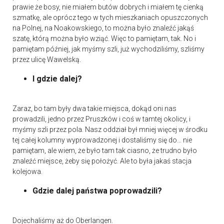
prawie że bosy, nie miałem butów dobrych i miałem tę cienką
szmatkę, ale oprócz tego w tych mieszkaniach opuszczonych
na Polnej, na Noakowskiego, to można było znaleźć jakąś
szatę, którą można było wziąć. Więc to pamiętam, tak. No i
pamiętam później, jak myśmy szli, już wychodziliśmy, szliśmy
przez ulicę Wawelską.
I gdzie dalej?
Zaraz, bo tam były dwa takie miejsca, dokąd oni nas
prowadzili, jedno przez Pruszków i coś w tamtej okolicy, i
myśmy szli przez pola. Nasz oddział był mniej więcej w środku
tej całej kolumny wyprowadzonej i dostaliśmy się do… nie
pamiętam, ale wiem, że było tam tak ciasno, że trudno było
znaleźć miejsce, żeby się położyć. Ale to była jakaś stacja
kolejowa.
Gdzie dalej państwa poprowadzili?
Dojechaliśmy aż do Oberlangen.