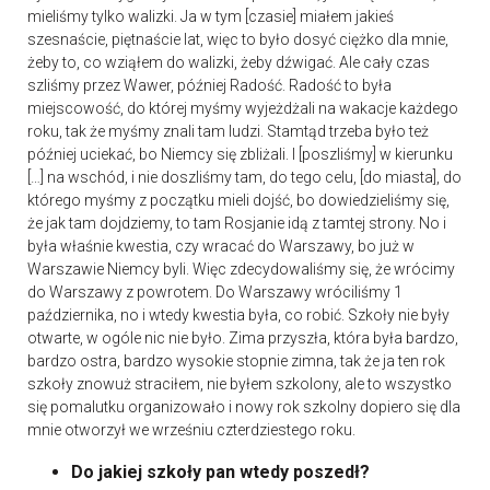
mieliśmy tylko walizki. Ja w tym [czasie] miałem jakieś
szesnaście, piętnaście lat, więc to było dosyć ciężko dla mnie,
żeby to, co wziąłem do walizki, żeby dźwigać. Ale cały czas
szliśmy przez Wawer, później Radość. Radość to była
miejscowość, do której myśmy wyjeżdżali na wakacje każdego
roku, tak że myśmy znali tam ludzi. Stamtąd trzeba było też
później uciekać, bo Niemcy się zbliżali. I [poszliśmy] w kierunku
[…] na wschód, i nie doszliśmy tam, do tego celu, [do miasta], do
którego myśmy z początku mieli dojść, bo dowiedzieliśmy się,
że jak tam dojdziemy, to tam Rosjanie idą z tamtej strony. No i
była właśnie kwestia, czy wracać do Warszawy, bo już w
Warszawie Niemcy byli. Więc zdecydowaliśmy się, że wrócimy
do Warszawy z powrotem. Do Warszawy wróciliśmy 1
października, no i wtedy kwestia była, co robić. Szkoły nie były
otwarte, w ogóle nic nie było. Zima przyszła, która była bardzo,
bardzo ostra, bardzo wysokie stopnie zimna, tak że ja ten rok
szkoły znowuż straciłem, nie byłem szkolony, ale to wszystko
się pomalutku organizowało i nowy rok szkolny dopiero się dla
mnie otworzył we wrześniu czterdziestego roku.
Do jakiej szkoły pan wtedy poszedł?