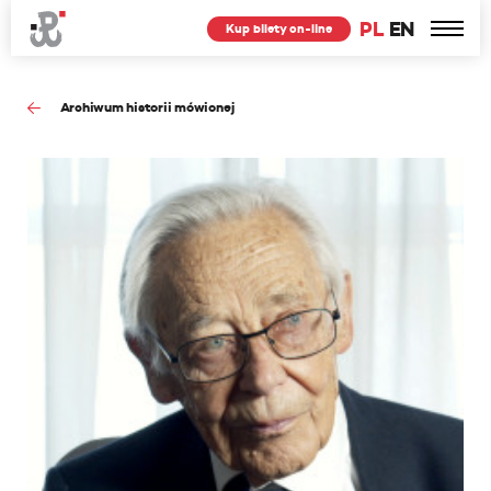
PL
EN
Kup bilety on-line
Archiwum historii mówionej