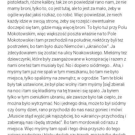
pistoletach, różne kalibry, tak że on powiedział rano nam, że nie
mamy broni, tylko to, co jest tutaj, ale to jest za mało, żeby w
ogóle wydać jakiś rozkaz, co robić. Więc powiedział, że niech
każdy idzie w swoją stronę, żeby się rozejść i ewentualnie
doczepić się tam, gdzie mają więcej broni. To było tuż przy Polu
Mokotowskim, więc większość poszła właśnie na to Pole
Mokotowskie i tam przechodzili na południe, niektórzy byli też
postrzeleni, bo tam było dużo Niemców i „ukraińców”. Ja
zdecydowałem się zostać na ulicy Noakowskiego. Mieliśmy też
dziewczynki, które były zaangażowane w konspirację i razem z
nami one też tam musiały być. No i dopiero siódmego… Aha, i
myśmy tam już nie spali w tym mieszkaniu, bo tam nie było
miejsca, tylko spaliśmy na zewnątrz, w ogrodzie. Tam te bloki
były tak ustawione, że był plac wolny i tam myśmy [się] zbierali
na noc i tam się kładliśmy na tej trawie i się spało. Ja byłem
tylko w tym cieniutkim ubraniu, ale zawsze było tak ciepło, że
można było wytrzymać. No i jednego dnia, może to był siódmy
czy ósmy dzień, rano przychodzi do nas nasz goniec i mówi:
„Musicie stąd wyjść jak najszybciej, bo »ukraińcy« przychodzą i
zabierają nas i będą strzelać”. Bo tam mordowali od razu z
miejsca. Więc myśmy tam spali i tego dnia przyszło do tego