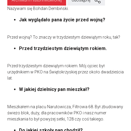
Archiwum Historii Mówionej
Udostępnij
Nazywam się Bohdan Dembiński.
Jak wyglądało pana życie przed wojną?
Przed wojną? To znaczy w trzydziestym dziewiątym roku, tak?
Przed trzydziestym dziewiątym rokiem.
Przed trzydziestym dziewiątym rokiem. Mój ojciec był
urzędnikiem w PKO na Świętokrzyskiej przez około dwadzieścia
lat.
W jakiej dzielnicy pan mieszkał?
Mieszkałem na placu Narutowicza, Filtrowa 68. Był zbudowany
świeżo blok, duży, dla pracowników PKO i nasz numer
mieszkania to był powyżej setki, 128 czy coś takiego.
Do jakiej szkoły pan chodził?