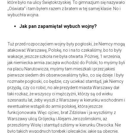
które było na ulicy Świętokrzyskiej. To gimnazjum się nazywało
„Oświata” i tam byłem razem z bratem w tej samej klasie. No i
wybuchła wojna.
Jak pan zapamiętał wybuch wojny?
Tuż przed rozpoczęciem wojny były pogłoski, że Niemcy mogą
atakować Warszawę, Polskę, no i na to czekaliśmy, bo to były
wakacje, jeszcze szkoła nie była otwarta. Później, 1 września,
jak niemiecka armia zaczęła wchodzić do Polski, to myśmy byli
na placu Narutowicza, myśmy tam mieszkali i przez jakieś
pierwsze siedem dni obserwowaliśmy tylko, co się dzieje. I były
rozmaite pogłoski, co będzie, czy uciekać stamtąd, jak Niemcy
przyjdą, czy co robić, no ale prezydent miasta Warszawy dał
taki rozkaz, że wszyscy ci mężczyźni, którzy są od wieku
szesnastu lat, żeby wyszli z Warszawy w kierunku wschodnim i
ewentualnie wstąpili do armii polskiej, która jeszcze
funkcjonowała. Więc ojciec, brat Zdzisław i ja wyszliśmy z
Warszawy ulicą Grójecką i Alejami Jerozolimskimi, aż
przeszliśmy Wisłę i stamtąd szliśmy w kierunku Otwocka. Nie
było takich wygodnych torebek i plecaków, jakie są obecnie,