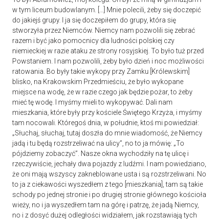
w tym liceum budowlanym. […] Mnie polecili, żeby się doczepić
do jakiejś grupy. I ja się doczepiłem do grupy, która się
stworzyła przez Niemców. Niemcy nam pozwolili się zebrać
razem i być jako pomocnicy dla ludności polskiej czy
niemieckiej w razie ataku ze strony rosyjskiej. To było tuż przed
Powstaniem. I nam pozwolili, żeby było dzień i noc możliwości
ratowania. Bo były takie wykopy przy Zamku [Królewskim]
blisko, na Krakowskim Przedmieściu, że było wykopane
miejsce na wodę, że w razie czego jak będzie pożar, to żeby
mieć tę wodę. I myśmy mieli to wykopywać. Dali nam
mieszkania, które były przy kościele Świętego Krzyża, i myśmy
tam nocowali. Któregoś dnia, w południe, ktoś mi powiedział:
„Słuchaj, słuchaj, tutaj doszła do mnie wiadomość, że Niemcy
jadą i tu będą rozstrzeliwać na ulicy”, no to ja mówię: „To
pójdziemy zobaczyć”. Nasze okna wychodziły na tę ulicę i
rzeczywiście, jechały dwa pojazdy z ludźmi. I nam powiedziano,
że oni mają wszyscy zakneblowane usta i są rozstrzeliwani. No
to ja z ciekawości wyszedłem z tego [mieszkania], tam są takie
schody po jednej stronie i po drugiej stronie głównego kościoła
wieży, no i ja wyszedłem tam na górę i patrzę, że jadą Niemcy,
no i z dosyć dużej odległości widziałem, jak rozstawiają tych