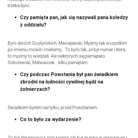
trzeba było.
Czy pamięta pan, jak się nazywali pana koledzy
z oddziału?
Było dwóch Gostyńskich, Maciejewski. Myśmy tak wszystkim
po imieniu mówili i mieliśmy… To było tak, że był numer i litera,
to myśmy to wiedzieli. Ale niektórych się pamiętało.
Sobolewski, Matwaszek… kilku pamiętam.
Czy podczas Powstania był pan świadkiem
zbrodni na ludności cywilnej bądź na
żołnierzach?
Świadkiem byłem raz tylko, przed Powstaniem.
Co to było za wydarzenie?
To był Abłamowicz, mój kolega. On był ze mną w gimnazjum i