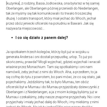
[kuzynka], z rodziny, Basia Jodłowska, ona była też w tej samej
Oberlangen, ale Oberlangen później przenieśli do Niederlangen,
tak że myśmy się tak komunikowali i to trwało troszeczkę
dłużej. I ostatni transport, który miał jechać do Włoch, jechał
przez obóz jeniecki oficerski na południu w Bawarii. Jak się
nazywa ta miejscowość…
I co się działo z panem dalej?
Ja spotkałem trzech kolegów, którzy byli już w wojsku u
generała Andersa i oni dostali przepustkę, urlop. To już po
skończeniu, prawda? Mogli wyjechać, gdzieś wyjechali i wracali
właśnie przez Monachium. Tam się spotkaliśmy i oni nam
namówili, żeby jechać z nimi do Włoch. Aha, a przedtem, to ja
się cofnę do tyłu z powrotem, bo pani mówi, że co się stało, jak
pojechaliśmy. Jeździliśmy tak, to było Murnau, ten obóz
oficerski był w Murnau i do Murnau przyjeżdżały dziewczynki z
Oberlangen i z Niederlangen, a ja z moim kolegą byliśmy już w
Murnau i czekaliśmy, żeby nasze znajome przyjechały. No i one
przyjechały i miały jechać dalej do Włoch, i my mieliśmy z nimi