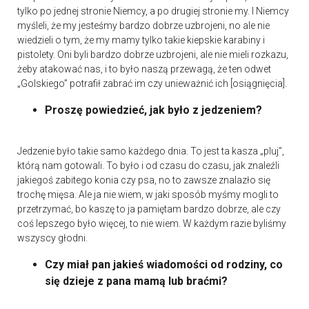
tylko po jednej stronie Niemcy, a po drugiej stronie my. I Niemcy
myśleli, że my jesteśmy bardzo dobrze uzbrojeni, no ale nie
wiedzieli o tym, że my mamy tylko takie kiepskie karabiny i
pistolety. Oni byli bardzo dobrze uzbrojeni, ale nie mieli rozkazu,
żeby atakować nas, i to było naszą przewagą, że ten odwet
„Golskiego” potrafił zabrać im czy unieważnić ich [osiągnięcia].
Proszę powiedzieć, jak było z jedzeniem?
Jedzenie było takie samo każdego dnia. To jest ta kasza „pluj”,
którą nam gotowali. To było i od czasu do czasu, jak znaleźli
jakiegoś zabitego konia czy psa, no to zawsze znalazło się
trochę mięsa. Ale ja nie wiem, w jaki sposób myśmy mogli to
przetrzymać, bo kaszę to ja pamiętam bardzo dobrze, ale czy
coś lepszego było więcej, to nie wiem. W każdym razie byliśmy
wszyscy głodni.
Czy miał pan jakieś wiadomości od rodziny, co
się dzieje z pana mamą lub braćmi?