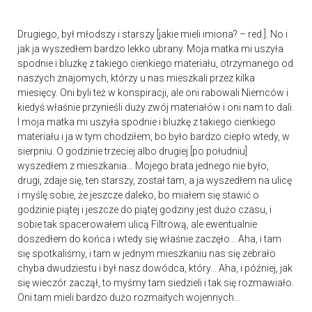
Drugiego, był młodszy i starszy [jakie mieli imiona? – red.]. No i
jak ja wyszedłem bardzo lekko ubrany. Moja matka mi uszyła
spodnie i bluzkę z takiego cienkiego materiału, otrzymanego od
naszych znajomych, którzy u nas mieszkali przez kilka
miesięcy. Oni byli też w konspiracji, ale oni rabowali Niemców i
kiedyś właśnie przynieśli duży zwój materiałów i oni nam to dali.
I moja matka mi uszyła spodnie i bluzkę z takiego cienkiego
materiału i ja w tym chodziłem, bo było bardzo ciepło wtedy, w
sierpniu. O godzinie trzeciej albo drugiej [po południu]
wyszedłem z mieszkania… Mojego brata jednego nie było,
drugi, zdaje się, ten starszy, został tam, a ja wyszedłem na ulicę
i myślę sobie, że jeszcze daleko, bo miałem się stawić o
godzinie piątej i jeszcze do piątej godziny jest dużo czasu, i
sobie tak spacerowałem ulicą Filtrową, ale ewentualnie
doszedłem do końca i wtedy się właśnie zaczęło… Aha, i tam
się spotkaliśmy, i tam w jednym mieszkaniu nas się zebrało
chyba dwudziestu i był nasz dowódca, który… Aha, i później, jak
się wieczór zaczął, to myśmy tam siedzieli i tak się rozmawiało.
Oni tam mieli bardzo dużo rozmaitych wojennych…