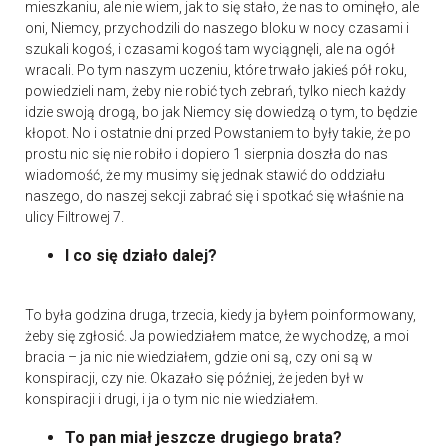
mieszkaniu, ale nie wiem, jak to się stało, że nas to ominęło, ale
oni, Niemcy, przychodzili do naszego bloku w nocy czasami i
szukali kogoś, i czasami kogoś tam wyciągnęli, ale na ogół
wracali. Po tym naszym uczeniu, które trwało jakieś pół roku,
powiedzieli nam, żeby nie robić tych zebrań, tylko niech każdy
idzie swoją drogą, bo jak Niemcy się dowiedzą o tym, to będzie
kłopot. No i ostatnie dni przed Powstaniem to były takie, że po
prostu nic się nie robiło i dopiero 1 sierpnia doszła do nas
wiadomość, że my musimy się jednak stawić do oddziału
naszego, do naszej sekcji zabrać się i spotkać się właśnie na
ulicy Filtrowej 7.
I co się działo dalej?
To była godzina druga, trzecia, kiedy ja byłem poinformowany,
żeby się zgłosić. Ja powiedziałem matce, że wychodzę, a moi
bracia – ja nic nie wiedziałem, gdzie oni są, czy oni są w
konspiracji, czy nie. Okazało się później, że jeden był w
konspiracji i drugi, i ja o tym nic nie wiedziałem.
To pan miał jeszcze drugiego brata?