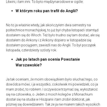
Litwini, i tam inni. To było międzynarodowe w ogóle.
W którym roku pan trafił do Anglii?
No to ja właśnie wtedy, jak skończyłem dwa semestry na
politechnice monachijskiej, to już był chyba listopad i stamtąd
dostałem się do Włoch. Też było trudno się tam dostać, ale się
dostałem do Ankony i z Ankony dopiero w listopadzie się
dostałem pociągiem, zawieźli nas do Anglii. To był początek
listopada, czterdziesty szósty rok.
Jak po latach pan ocenia Powstanie
Warszawskie?
Ja tak oceniam, że moim obowiązkiem było słuchać tego, co
dowódca mówi, i ja wszystko, cokolwiek mi powiedzieli, co ja
mam zrobić, to robiłem. I oczywiście trzymać się, wykształcić
się na człowieka, o. Jeden z moich kolegów z Monachium
dostał się na studia w Hiszpanii i tam zrobił doktorat, jak
później się dowiedziałem. Tak że ja nie miałem takich wysokich