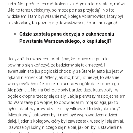
ludzi. No i później ten mój kolega, z którym ja tam stałem, mówi:
„No, to teraz uciekajmy, bo może po nas przyjadą”. No i to
widziałem. I tam był właśnie mój kolega Abłamowicz, który był
rozstrzelany, bo później się dowiedziałem, że on tam zginął.
Gdzie zastała pana decyzja o zakończeniu
Powstania Warszawskiego, o kapitulacji?
Decyzja? Ja uważałem osobiście, że koniec sierpnia to
powinno się skończyć, że będziemy się tak męczyć. I
ewentualnie to już pogłoski chodziły, że Stare Miasto już jest w
rękach niemieckich. Wtedy jak mój brat już nie żył, to właśnie
wtedy myślałem, że to nie ma sensu w ogóle dalej robić tego.
Ale później… No, na Ochocie były bardzo duże katastrofy i w
ogóle okropne rzeczy się działy. Jak ja pierwszy raz pojechałem
do Warszawy po wojnie, to opowiadał mi mój kolega, jak to
było, jak ich wyprowadzali z ulicy Filtrowej. I to byli „ukraińcy”.
[Mieszkańcy] ustawieni byli i mieli być wyprowadzeni gdzieś
dalej. I jeden z kolegów, który był zawsze taki wesoły i się śmiał,
i zawsze był luźny, niczego się nie bał, jak oni byli ustawieni na