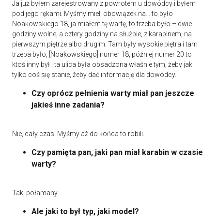
Ja już byłem zarejestrowany z powrotem u dowódcy i byłem
pod jego rękami. Myśmy mieli obowiązek na… to było
Noakowskiego 18, ja miałem tę wartę, to trzeba było – dwie
godziny wolne, a cztery godziny na służbie, z karabinem, na
pierwszym piętrze albo drugim. Tam były wysokie piętra i tam
trzeba było, [Noakowskiego] numer 18, później numer 20 to
ktoś inny był i ta ulica była obsadzona właśnie tym, żeby jak
tylko coś się stanie, żeby dać informację dla dowódcy.
Czy oprócz pełnienia warty miał pan jeszcze
jakieś inne zadania?
Nie, cały czas. Myśmy aż do końca to robili.
Czy pamięta pan, jaki pan miał karabin w czasie
warty?
Tak, połamany.
Ale jaki to był typ, jaki model?