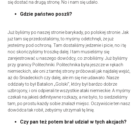
się dostać na drugą stronę. No i nam się udało.
Gdzie państwo poszli?
Już byliśmy po naszej stronie barykady, po polskiej stronie. Jak
już tam się przedostaliśmy, to myśmy odetchnęli, że już
jesteśmy pod ochroną. Tam dostaliśmy jedzenie i picie, no i tę
noc skończyliśmy troszkę dalej. I tam musieliśmy się
zarejestrować u naszego dowódcy, co zrobiliśmy. Już byliśmy
przy granicy Politechniki. Politechnika była jeszcze w rękach
niemieckich, ale oni z tamtej strony próbowali jak najdalej wejść,
aż do Śniadeckich czy dalej, ale im się nie udawało. Nasze
oddziały to był Batalion „Golski”, który był bardzo dobrze
uzbrojony, i oni odpierali te wszystkie ataki niemieckie. A myśmy
czekali na jakieś definitywne rozkazy, a nie było, to siedzieliśmy
tam, po prostu każdy sobie znalazł miejsc. Oczywiście ten nasz
dowódca tak robił, żebyśmy utrzymali tę linię.
Czy pan też potem brał udział w tych akcjach?