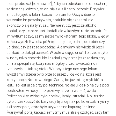
czas próbował [rozmawiać], żeby ich odesłać, no i obiecał im,
że dostaną jedzenie, to oni się skusili na to jedzenie. Przywieźli
im dużo jajek w takim koszu i to, i tamto. Oczywiście to
wszystko im powylatywało, potłukło się czasami, ale
skończyło się na tym, że… Nie wiem, czy jeszcze alkohol
dostali, czy jeszcze coś dostali, ale w każdym razie on potrafił
im wytłumaczyć, że my jesteśmy lokatorami tego bloku, więc w
końcu wyszli. Kwestia później następnego dnia, co robić: czy
uciekać, czy jeszcze poczekać. Ale myśmy nie wiedzieli, jeżeli
uciekać, to dokąd uciekać. W pole w ciągu dnia? To trzeba było
w nocy tylko chodzić. No i czekaliśmy przez jeszcze dwa, trzy
dni na specjalistę, który nas mógłby przeprowadzić, no i
rzeczywiście tak się stało. W nocy z tego naszego lokum
wyszliśmy i trzeba było przejść przez ulicę Polną, która jest
kontynuacją Noakowskiego. Zaraz, bo już mi się myli, która
jest… To jest ulica przy politechnice. No ale ulica Polna była pod
obstrzałem w nocy i bez przerwy strzelali wzdłuż, aż do
Politechniki to widać było pociski, latały i strzelali. No i trzeba
było przeskoczyć do barykady tę ulicę i tak po kolei. Jak myśmy
szli przez pole, które było używane na kapustę i na inne
[warzywa], po tej kapuście myśmy musieli się czołgać, żeby tam