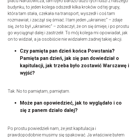
placu Narutowicza, tam było bardzo dużo tych ludzi z naszego
budynku, to jeden kolega odszedł kilka kroków od tej grupy,
która tam stała, czekała na transport, wyszedł i coś tam
rozmawiał, i zaczął się śmiać. I tam jeden „ukrainiec” – zdaje
się, że to był „ukrainiec” – zobaczył, że on się śmieje, i po prostu
go wyciągnął dalej i zastrzelił. To mój kolega mi opowiadał, jak
on to widział, a ja osobiście nie widziałem żadnej takiej akcji.
Czy pamięta pan dzień końca Powstania?
Pamięta pan dzień, jak się pan dowiedział o
kapitulacji, jak trzeba było zostawić Warszawę i
wyjść?
Tak. No to pamiętam, pamiętam.
Może pan opowiedzieć, jak to wyglądało i co
się z panem działo dalej?
Po prostu powiedzieli nam, że jest kapitulacja i
prawdopodobnie musimy się spakować. Ja właściwie byłem