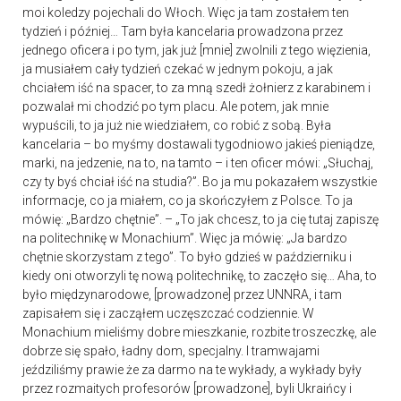
moi koledzy pojechali do Włoch. Więc ja tam zostałem ten
tydzień i później… Tam była kancelaria prowadzona przez
jednego oficera i po tym, jak już [mnie] zwolnili z tego więzienia,
ja musiałem cały tydzień czekać w jednym pokoju, a jak
chciałem iść na spacer, to za mną szedł żołnierz z karabinem i
pozwalał mi chodzić po tym placu. Ale potem, jak mnie
wypuścili, to ja już nie wiedziałem, co robić z sobą. Była
kancelaria – bo myśmy dostawali tygodniowo jakieś pieniądze,
marki, na jedzenie, na to, na tamto – i ten oficer mówi: „Słuchaj,
czy ty byś chciał iść na studia?”. Bo ja mu pokazałem wszystkie
informacje, co ja miałem, co ja skończyłem z Polsce. To ja
mówię: „Bardzo chętnie”. – „To jak chcesz, to ja cię tutaj zapiszę
na politechnikę w Monachium”. Więc ja mówię: „Ja bardzo
chętnie skorzystam z tego”. To było gdzieś w październiku i
kiedy oni otworzyli tę nową politechnikę, to zaczęło się… Aha, to
było międzynarodowe, [prowadzone] przez UNNRA, i tam
zapisałem się i zacząłem uczęszczać codziennie. W
Monachium mieliśmy dobre mieszkanie, rozbite troszeczkę, ale
dobrze się spało, ładny dom, specjalny. I tramwajami
jeździliśmy prawie że za darmo na te wykłady, a wykłady były
przez rozmaitych profesorów [prowadzone], byli Ukraińcy i