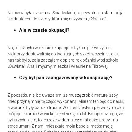
Najpierw była szkoła na Śniadeckich, to prywatna, a stamtąd ja
się dostałem do szkoły, która się nazywała „Oświata”.
Ale w czasie okupacji?
No, to już było w czasie okupacji, to był ten pierwszy rok.
Niektórzy dostawali się do tych tajnych szkół wcześniej, ale u
nas tak było, że ja zacząłem dopiero rok później w tej szkole
„Oświata”. Aha, i myśmy mieszkali właśnie na Filtrowej.
Czy był pan zaangażowany w konspirację?
Z początku nie, bo uważałem, że muszę zrobić maturę, żeby
mieć przynajmniej tę część wykonaną. Miałem ten pęd do nauki,
a warunki były bardzo trudne. W czterdziestym pierwszym roku
mój ojciec umarł w wieku pięćdziesięciu lat. Bo oprócz tego, że
był urzędnikiem, to jeszcze w domu też miał dużo pracy, i na
serce umarł. Z nami mieszkała moja babcia, matka mojej