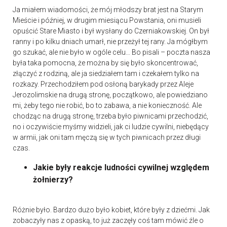
Ja miałem wiadomości, że mój młodszy brat jest na Starym
Mieście i później, w drugim miesiącu Powstania, oni musieli
opuścić Stare Miasto i był wysłany do Czerniakowskiej. On był
ranny i po kilku dniach umarł, nie przeżył tej rany. Ja mógłbym
go szukać, ale nie było w ogóle celu… Bo pisali – poczta nasza
była taka pomocna, że można by się było skoncentrować,
złączyć z rodziną, ale ja siedziałem tam i czekałem tylko na
rozkazy. Przechodziłem pod osłoną barykady przez Aleje
Jerozolimskie na drugą stronę, początkowo, ale powiedziano
mi, żeby tego nie robić, bo to zabawa, a nie konieczność. Ale
chodząc na drugą stronę, trzeba było piwnicami przechodzić,
no i oczywiście myśmy widzieli, jak ci ludzie cywilni, niebędący
w armii, jak oni tam męczą się w tych piwnicach przez długi
czas.
Jakie były reakcje ludności cywilnej względem
żołnierzy?
Różnie było. Bardzo dużo było kobiet, które były z dziećmi. Jak
zobaczyły nas z opaską, to już zaczęły coś tam mówić źle o