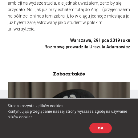
ambicji na wyższe studia, ale jednak uważałem, że to by się
przydało. No i jak już przyjechałem tutaj do Anglii (przyjechałem
na północ, oni nas tam zabrali), to w ciągu jednego miesiąca ja
już byłem zarejestrowany jako student w polskim
uniwersytecie.
Warszawa, 29 lipca 2019 roku
Rozmowę prowadziła Urszula Adamowicz
Zobacz także
Strona korzysta z plików cookies.
Kontynuując przeglądanie naszej strony wyrażasz zgodę na używanie
plików cookies.
OK