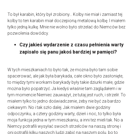
To był karabin, który był zrobiony… Kolby nie miał i zamiast tej
kolby to ten karabin miał doczepioną metalową kolbę. I miałem
tylko jedną kulkę. Mnie nie wolno było strzelać do Niemców bez
pozwolenia dowódcy.
Czy jakieś wydarzenie z czasu pełnienia warty
zapisało się panu jakoś bardziej w pamięci?
W tych mieszkaniach to było tak, że można było tam sobie
spacerować, ale jak była barykada, całe okno było zasłonięte,
to między tymi workami barykady były takie dziurki małe, gdzie
można było popatrzyć. Ja kiedyś właśnie tam zaglądałem i w
tym momencie Niemiec zauważył, że tutaj jest ruch, i strzelił. To
miałem tylko to jedno doświadczenie, żeby nie być za bardzo
ciekawym. No i tak szło dalej. Jak miałem dwie godziny
odpoczynku, a cztery godziny warty, dzień i noc, to tylko była
moja funkcja jedna w tym mieszkaniu, a inni też mieli tak. No a
Niemcy potrafili wysyłać swoich strzelców na naszą stronę i
oni potrafili kilku naszych ludzi zabić na naszym polu, bo to