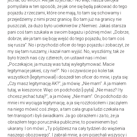
jechać do Włoch. Ale jak tu jechać? No więc nasza dwójka
pomyślała w ten sposób, że jak one się będą pakować do tego
pojazdu z rzeczami, które one mają, to tam się schowamy i
przejedziemy z nimi przez granicę. Bo tam już na granicy nie
puszczali, za dużo było uciekinierów z Niemiec. Jakaś starsza
pani coś tam szukała w swoim bagażu i później mówi: „Dobrze,
dobrze, ale ja tam się boję wejść do tego pojazdu, bo tam coś
się rusza”. No i przychodzi oficer do tego pojazdu i zobaczył, że
my się tam ruszamy, i kazał nam wyjść. No, wyszliśmy, tak że
było trzech nas czy czterech, on ustawił nas i mówi:
„Poczekajcie, ja muszę was tutaj wylegitymować. Macie
legitymacje jakieś, czy nie?”. No i oczywiście po kolei tak
wszystkich [legitymował] i doszedł ten oficer do mnie, i pyta się:
„Czy masz legitymację AK?”, ja mówię: „Nie mam”. A ja miałem
tutaj, w kieszonce. Więc on podchodzi [i pyta]: „Nie masz? I ty
chcesz jechać tutaj?”, a ja mówię: „Nie mam”. On podchodzi do
mnie i mi wyciąga legitymację, a ja się rozzłościłem i zacząłem
na niego mówić coś złego, a tam cała grupa ludzi czekała na
ten transport i byli świadkami. Ja go obraziłem i za to, że ja
obraziłem tego porucznika publicznie, to powinienem być
ukarany. I on mówi: „Ty pójdziesz na cały tydzień do więzienia
naszego obozowego”. I zabrali mnie, a oni pojechali wszyscy i