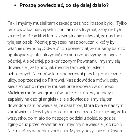
Proszę powiedzieć, co się dalej działo?
Tak. I myśmy musieli tam czekać przez noc i trzeba było… Tylko
ten dowódca naszej sekcji, on tam nas trzymał, żeby nie było
za głośno, żeby ktoś tam z zewnątrz nie usłyszał, że nas tam
tyle jest osób. Później przyszedł nasz porucznik, który był
właśnie dowódcą „Odwetu”. On powiedział, że musimy bardzo
spokojnie się tutaj utrzymać do rana i zobaczymy, co będzie
później. Ale później, po skończonym Powstaniu, myśmy się
dowiedzieli, że tę noc, jak myśmy tam byli, to jeden z
uzbrojonych Niemców tam spacerował przy tej poprzecznej
ulicy, poprzecznej do Filtrowej. Nasz dowódca mówił, żeby
siedzieć cicho i myśmy musieli przenocować w cichości.
Mieliśmy mnóstwo granatów, butelek, które wybuchały i
zapalały na czołgi angielskie, ale dowiedzieliśmy się, ten
dowódca nam powiedział, że cała broń, która była w naszym
zamówieniu, żeby była dostarczona na czas. Okazuje się, że to
wszystko, co miało do naszego oddziału dojść, to gdzieś
zginęło tuż przed Powstaniem i myśmy nie wiedzieli, co robić.
Nie mieliśmy w ogóle uzbrojenia. Myśmy uczyli się o różnych