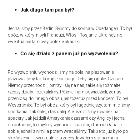
Jak długo tam pan był?
Jechaliśmy przez Berlin. Byliśmy do końca w Oberlangen. To był
obóz, w którym byli Francuzi, Włosi, Rosjanie, Ukraińcy, no i
ewentualnie tam były polskie akaczki.
Co się działo z panem już po wyzwoleniu?
Po wyzwoleniu wychodziliśmy na pola, na plażowanie i
plażowaliśmy tak kompletnie nago, żeby się opalić. Czasami
Niemcy przechodzili, patrzyli się na nas, takie się rozmaite
rzeczy działy. I czekaliśmy. Później nam powiedzieli, że nas
przeniosą do innego obozu, jeszcze tuż przed końcem. To był
Westertimke. To był obóz, który był łagodniejszy, tam mieliśmy
spotkania i tak dalej, i tak dalej. Ale jeździliśmy również na
spacery. Jak jeździli Amerykanie czasami czy Anglicy i jechali
na południe, to myśmy wychodzili na ulicę i tam ich łapali, i
sobie jechali z nimi, a potem wracaliśmy. Tak że to już było po
skończeniu. I ewentualnie ja zdecydowałem się, bo moja