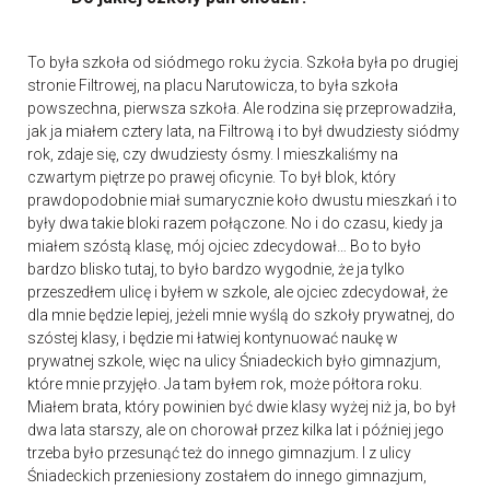
To była szkoła od siódmego roku życia. Szkoła była po drugiej
stronie Filtrowej, na placu Narutowicza, to była szkoła
powszechna, pierwsza szkoła. Ale rodzina się przeprowadziła,
jak ja miałem cztery lata, na Filtrową i to był dwudziesty siódmy
rok, zdaje się, czy dwudziesty ósmy. I mieszkaliśmy na
czwartym piętrze po prawej oficynie. To był blok, który
prawdopodobnie miał sumarycznie koło dwustu mieszkań i to
były dwa takie bloki razem połączone. No i do czasu, kiedy ja
miałem szóstą klasę, mój ojciec zdecydował… Bo to było
bardzo blisko tutaj, to było bardzo wygodnie, że ja tylko
przeszedłem ulicę i byłem w szkole, ale ojciec zdecydował, że
dla mnie będzie lepiej, jeżeli mnie wyślą do szkoły prywatnej, do
szóstej klasy, i będzie mi łatwiej kontynuować naukę w
prywatnej szkole, więc na ulicy Śniadeckich było gimnazjum,
które mnie przyjęło. Ja tam byłem rok, może półtora roku.
Miałem brata, który powinien być dwie klasy wyżej niż ja, bo był
dwa lata starszy, ale on chorował przez kilka lat i później jego
trzeba było przesunąć też do innego gimnazjum. I z ulicy
Śniadeckich przeniesiony zostałem do innego gimnazjum,