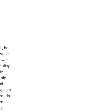
i, bo
zasie
lowała
 ulicy
ie
oły,
mś
ię sam
łem do
ze
kę