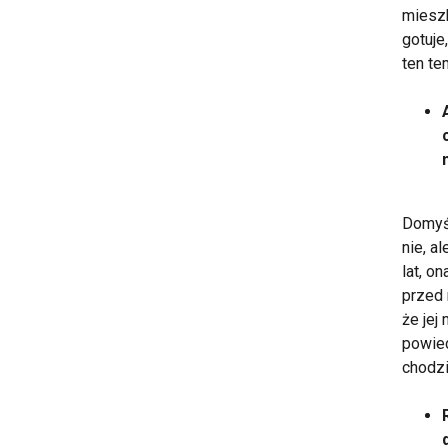
mieszk
gotuje
ten te
Domyśl
nie, a
lat, o
przed
że jej
powied
chodzi