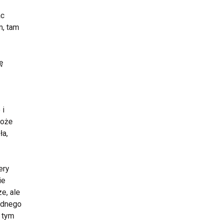
ac
m, tam
ę
 i
Może
ła,
ery
ie
e, ale
żadnego
 tym