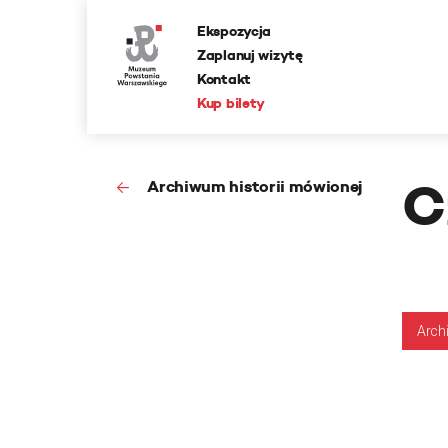
Ekspozycja
Zaplanuj wizytę
Kontakt
Kup bilety
C
Archiwum historii mówionej
Arch