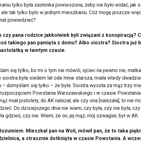
aniu tylko była zasłonka powieszona, żeby nie było widać, jak s
, ale tak tylko było w jednym mieszkaniu. Cóż mogę jeszcze więc
mat powiedzieć?
A czy pana rodzice jakkolwiek byli związani z konspiracją? 
coś takiego pan pamięta z domu? Albo siostra? Siostra już b
nastolatką w tamtym czasie.
am się tylko, bo mi o tym nie mówili, ojciec na pewno nie, matka
le siostra była siedem lat ode mnie starsza, miała wtedy dwadzie
na – domyślam się tylko – że była. Siostra wyszła za mąż trzy mi
 rozpoczęciem Powstania Warszawskiego i w czasie Powstania
 mąż miał pistolety, do AK należał, ale czy ona [należała], to nie m
zieć. Do dzisiejszego dnia nie wiem, czy była, czy nie była, czy
ła gdzieś, czy nie. Wiem, że on, jej mąż, mój szwagier, był w AK.
Rozumiem. Mieszkał pan na Woli, mówił pan, że to taka pięk
dzielnica, a strasznie dotknięta w czasie Powstania. A wcze