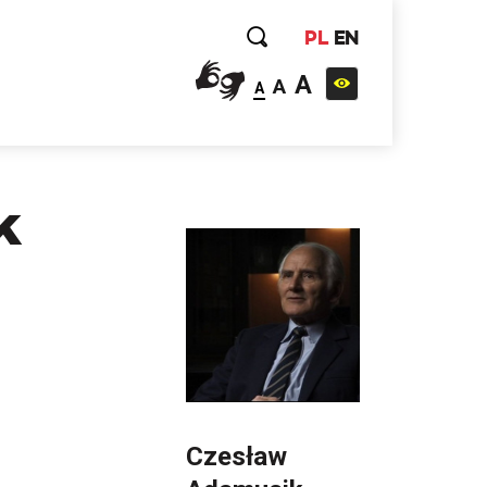
PL
EN
A
A
A
k
Czesław