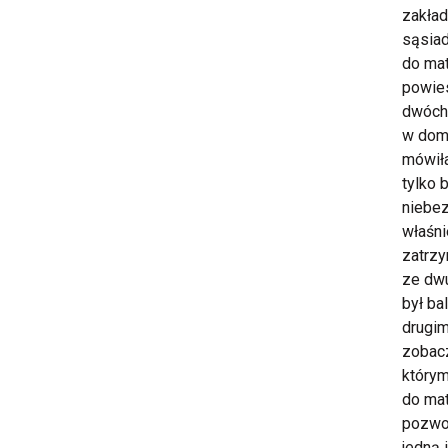
zakład
sąsiad
do mat
powies
dwóch 
w domu
mówiła
tylko 
niebez
właśni
zatrzy
ze dwu
był ba
drugim
zobacz
którym
do mat
pozwol
jedną 