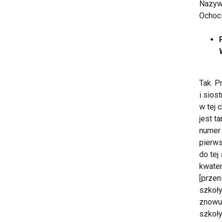
Nazyw
Ochoci
Tak. P
i sios
w tej 
jest 
numer 
pierws
do tej
kwater
[przen
szkoły
znowuż
szkoły