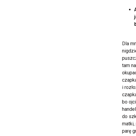
Dla mn
nigdzi
puszcz
tam na
okupac
czapka
i rozł
czapka
bo ojc
handel
do szk
matki,
parę g