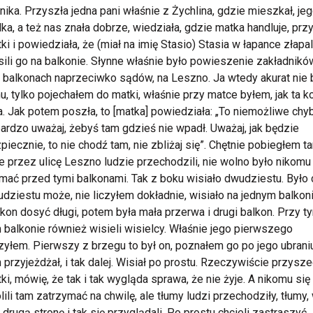
nika. Przyszła jedna pani właśnie z Żychlina, gdzie mieszkał, je
ka, a też nas znała dobrze, wiedziała, gdzie matka handluje, prz
ki i powiedziała, że (miał na imię Stasio) Stasia w łapance złapali
ili go na balkonie. Słynne właśnie było powieszenie zakładnikó
balkonach naprzeciwko sądów, na Leszno. Ja wtedy akurat nie
, tylko pojechałem do matki, właśnie przy matce byłem, jak ta k
. Jak potem poszła, to [matka] powiedziała: „To niemożliwe chyb
bardzo uważaj, żebyś tam gdzieś nie wpadł. Uważaj, jak będzie
piecznie, to nie chodź tam, nie zbliżaj się”. Chętnie pobiegłem ta
e przez ulicę Leszno ludzie przechodzili, nie wolno było nikomu
mać przed tymi balkonami. Tak z boku wisiało dwudziestu. Było
dziestu może, nie liczyłem dokładnie, wisiało na jednym balkoni
lkon dosyć długi, potem była mała przerwa i drugi balkon. Przy t
 balkonie również wisieli wisielcy. Właśnie jego pierwszego
yłem. Pierwszy z brzegu to był on, poznałem go po jego ubrani
 przyjeżdżał, i tak dalej. Wisiał po prostu. Rzeczywiście przysz
ki, mówię, że tak i tak wygląda sprawa, że nie żyje. A nikomu się
ili tam zatrzymać na chwilę, ale tłumy ludzi przechodziły, tłumy,
i drugą stronę i tak się przyglądali. Po prostu chcieli zastraszyć