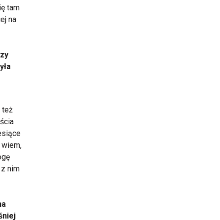
ię tam
ej na
Czy
yła
 też
ścia
esiące
 wiem,
ogę
 z nim
na
śniej