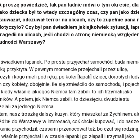
A proszę powiedzieć, tak pan ładnie mówi o tym okresie, dl
jako dziecka był to wtedy szczególny czas, czy pan jako dz
zauważał, odczuwał terror na ulicach, czy to zupełnie pana 
dotyczyło? Czy był pan świadkiem jakiejkolwiek sytuacji, łap
tragedii na ulicach, jeśli chodzi o stronę niemiecką względe
ludności Warszawy?
świadkiem łapanek. Po prostu przyjechał samochód, buda niem
ką przykryta. W pewnym momencie przejechali przez ulicę,
zyli i kogo mieli pod ręką, po kolei [łapali] dzieci, dorosłych ludz
h czy kobiety, obojętnie, ile się zmieściło do samochodu, i pojecha
kiedy właśnie jakiegoś Niemca tam zabili, to ich trzymali jako
ników. A potem, jak Niemca zabili, to dziesięciu, dwudziestu
zelali za jednego Niemca.
am, nasz troszkę dalszy kuzyn, który mieszkał za Żychlinem, al
żdżał do Warszawy w interesach, coś chciał kupować, i do nasz
ania przychodził, czasami przenocował też, bo czuł się rodziną
 właśnie przyjechał i w czasie łapanki go złapali i trzymali jako