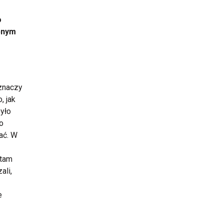
o
obnym
 znaczy
, jak
było
to
ać. W
 tam
ali,
e