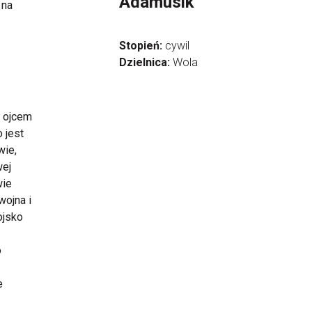
Adamusik
 na
Stopień:
cywil
Dzielnica:
Wola
, ojcem
o jest
wie,
wej
wie
wojna i
ojsko
o
e