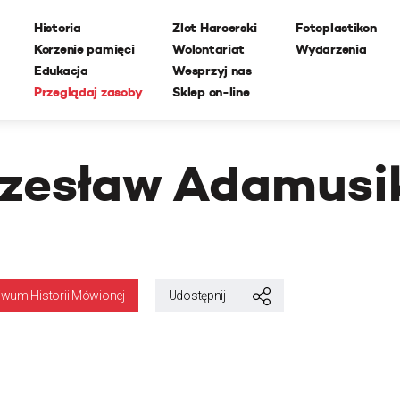
Historia
Zlot Harcerski
Fotoplastikon
Korzenie pamięci
Wolontariat
Wydarzenia
Edukacja
Wesprzyj nas
Przeglądaj zasoby
Sklep on-line
zesław Adamusi
iwum Historii Mówionej
Udostępnij