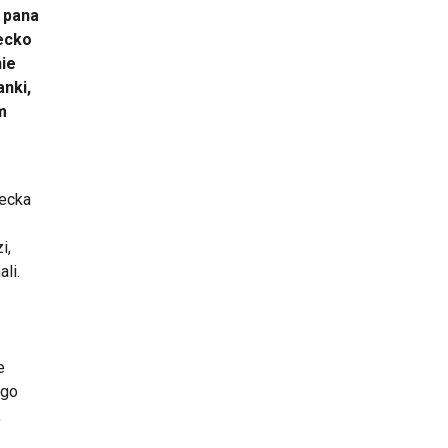
a pana
iecko
nie
anki,
m
iecka
i,
li.
e
ego
,