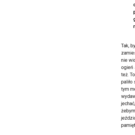
Tak, b
zamies
nie wi
ogień 
też. T
paliło
tym mo
wydawa
jechać
żebym 
jeździ
pamięt