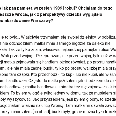
A jak pan pamięta wrzesień 1939 [roku]? Chciałam do tego
jeszcze wrócić, jak z perspektywy dziecka wyglądało
bombardowanie Warszawy?
ie to było… Właściwie trzymałem się swojej dzielnicy, w pobliżu,
e nie odchodziłem, matka mnie samego nigdzie za daleko nie
ała. Tak że tylko znam, właściwie najbardziej pamiętam ulice Wol
 Woli przed wojną… Przepraszam, nie przed wojną, tylko już w c
ji matka zajmowała się handlem, ojciec również, po prostu hand
mi, ale nie miała żadnej budki, tylko po prostu walizkę miała przy
ożone tam czapki. Kto przechodził, to kupił lub nie kupił, ale właśn
mi handlowała. Często do matki jeździłem, jak chodziłem do szk
iec handlował, matka handlowała i siostra też się zajmowała jaki
kiem. To byłem w ogóle tylko jedyny w domu, tak że musiałem s
oły wyszykować. Jak przyszedłem, jeśli byłem głodny, to szed
 pojechałem właśnie na ulicę Wronią. Tam matka mi dawała zaws
roszy i chodziłem [na obiad], budki były, gdzie można było trosz