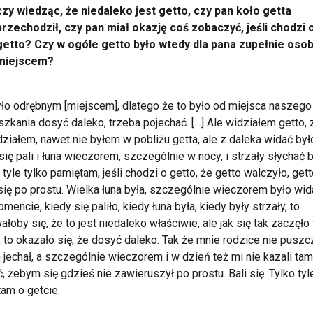
czy wiedząc, że niedaleko jest getto, czy pan koło getta
przechodził, czy pan miał okazję coś zobaczyć, jeśli chodzi 
getto? Czy w ogóle getto było wtedy dla pana zupełnie os
miejscem?
yło odrębnym [miejscem], dlatego że to było od miejsca naszego
zkania dosyć daleko, trzeba pojechać. […] Ale widziałem getto,
działem, nawet nie byłem w pobliżu getta, ale z daleka widać było
się pali i łuna wieczorem, szczególnie w nocy, i strzały słychać 
o tyle tylko pamiętam, jeśli chodzi o getto, że getto walczyło, get
 się po prostu. Wielka łuna była, szczególnie wieczorem było wid
mencie, kiedy się paliło, kiedy łuna była, kiedy były strzały, to
łoby się, że to jest niedaleko właściwie, ale jak się tak zaczęło
, to okazało się, że dosyć daleko. Tak że mnie rodzice nie puszcz
jechał, a szczególnie wieczorem i w dzień też mi nie kazali tam
ć, żebym się gdzieś nie zawieruszył po prostu. Bali się. Tylko tyl
am o getcie.