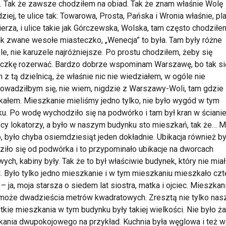
. Tak że zawsze chodziłem na obiad. Tak że znam właśnie Wolę
dziej, te ulice tak: Towarowa, Prosta, Pańska i Wronia właśnie, pl
erza, i ulice takie jak Górczewska, Wolska, tam często chodziłe
ak zwane wesołe miasteczko, „Wenecja” to była. Tam były różne
le, nie karuzele najróżniejsze. Po prostu chodziłem, żeby się
eczkę rozerwać. Bardzo dobrze wspominam Warszawę, bo tak si
 z tą dzielnicą, że właśnie nic nie wiedziałem, w ogóle nie
owadziłbym się, nie wiem, nigdzie z Warszawy-Woli, tam gdzie
ałem. Mieszkanie mieliśmy jedno tylko, nie było wygód w tym
u. Po wodę wychodziło się na podwórko i tam był kran w ścianie
y lokatorzy, a było w naszym budynku sto mieszkań, tak że… 
o, było chyba osiemdziesiąt jeden dokładnie. Ubikacja również by
iło się od podwórka i to przypominało ubikacje na dworcach
wych, kabiny były. Tak że to był właściwie budynek, który nie miał
 Było tylko jedno mieszkanie i w tym mieszkaniu mieszkało czt
– ja, moja starsza o siedem lat siostra, matka i ojciec. Mieszkan
może dwadzieścia metrów kwadratowych. Zresztą nie tylko nasz
kie mieszkania w tym budynku były takiej wielkości. Nie było 
ania dwupokojowego na przykład. Kuchnia była węglowa i też w