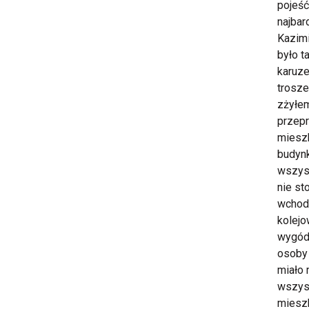
pojeść
najbar
Kazimi
było t
karuze
trosz
zżyłem
przepr
mieszk
budynk
wszysc
nie st
wchodz
kolejo
wygód.
osoby 
miało 
wszyst
mieszk