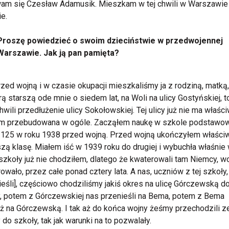
am się Czesław Adamusik. Mieszkam w tej chwili w Warszawie
e.
Proszę powiedzieć o swoim dzieciństwie w przedwojennej
Warszawie. Jak ją pan pamięta?
rzed wojną i w czasie okupacji mieszkaliśmy ja z rodziną, matką
trą starszą ode mnie o siedem lat, na Woli na ulicy Gostyńskiej, t
chwili przedłużenie ulicy Sokołowskiej. Tej ulicy już nie ma właści
tam przebudowana w ogóle. Zacząłem naukę w szkole podstawo
125 w roku 1938 przed wojną. Przed wojną ukończyłem właści
zą klasę. Miałem iść w 1939 roku do drugiej i wybuchła właśnie 
 szkoły już nie chodziłem, dlatego że kwaterowali tam Niemcy, w
owało, przez całe ponad cztery lata. A nas, uczniów z tej szkoły,
ieśli], częściowo chodziliśmy jakiś okres na ulicę Górczewską d
, potem z Górczewskiej nas przenieśli na Bema, potem z Bema
 na Górczewską. I tak aż do końca wojny żeśmy przechodzili z
 do szkoły, tak jak warunki na to pozwalały.