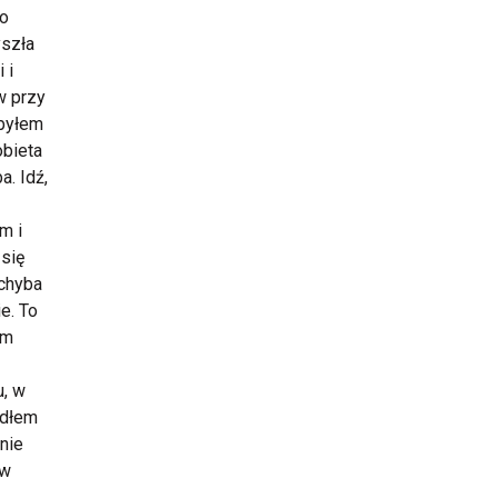
go
yszła
 i
w przy
 byłem
obieta
a. Idź,
m i
 się
 chyba
e. To
ym
u, w
edłem
 nie
 w