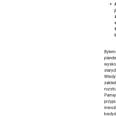
Byłem 
plande
wyskoc
staryc
Wtedy 
zakład
rozstr
Pamięt
przyje
mieszk
kiedyś