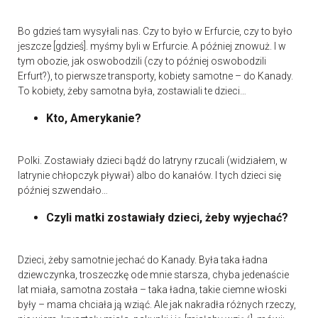
Bo gdzieś tam wysyłali nas. Czy to było w Erfurcie, czy to było
jeszcze [gdzieś]. myśmy byli w Erfurcie. A później znowuż. I w
tym obozie, jak oswobodzili (czy to później oswobodzili
Erfurt?), to pierwsze transporty, kobiety samotne – do Kanady.
To kobiety, żeby samotna była, zostawiali te dzieci…
Kto, Amerykanie?
Polki. Zostawiały dzieci bądź do latryny rzucali (widziałem, w
latrynie chłopczyk pływał) albo do kanałów. I tych dzieci się
później szwendało…
Czyli matki zostawiały dzieci, żeby wyjechać?
Dzieci, żeby samotnie jechać do Kanady. Była taka ładna
dziewczynka, troszeczkę ode mnie starsza, chyba jedenaście
lat miała, samotna została – taka ładna, takie ciemne włoski
były – mama chciała ją wziąć. Ale jak nakradła różnych rzeczy,