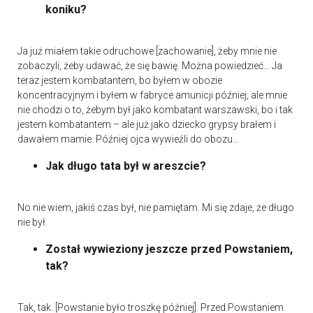
koniku?
Ja już miałem takie odruchowe [zachowanie], żeby mnie nie
zobaczyli, żeby udawać, że się bawię. Można powiedzieć… Ja
teraz jestem kombatantem, bo byłem w obozie
koncentracyjnym i byłem w fabryce amunicji później, ale mnie
nie chodzi o to, żebym był jako kombatant warszawski, bo i tak
jestem kombatantem – ale już jako dziecko grypsy brałem i
dawałem mamie. Później ojca wywieźli do obozu…
Jak długo tata był w areszcie?
No nie wiem, jakiś czas był, nie pamiętam. Mi się zdaje, że długo
nie był.
Został wywieziony jeszcze przed Powstaniem,
tak?
Tak, tak. [Powstanie było troszkę później]. Przed Powstaniem