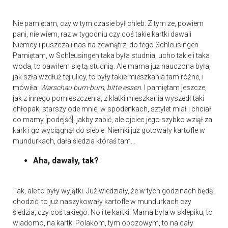
Nie pamiętam, czy w tym czasie był chleb. Z tym że, powiem
pani, nie wiem, raz w tygodniu czy coś takie kartki dawali
Niemcy i puszczali nas na zewnątrz, do tego Schleusingen.
Pamiętam, w Schleusingen taka była studnia, ucho takie i taka
woda, to bawiłem się tą studnią. Ale mama już nauczona była,
jak szła wzdłuż tej ulicy, to były takie mieszkania tam różne, i
mówiła:
Warschau bum-bum, bitte essen
. I pamiętam jeszcze,
jak z innego pomieszczenia, z klatki mieszkania wyszedł taki
chłopak, starszy ode mnie, w spodenkach, sztylet miał i chciał
do mamy [podejść], jakby zabić, ale ojciec jego szybko wziął za
kark i go wyciągnął do siebie. Niemki już gotowały kartofle w
mundurkach, dała śledzia któraś tam…
Aha, dawały, tak?
Tak, ale to były wyjątki. Już wiedziały, że w tych godzinach będą
chodzić, to już naszykowały kartofle w mundurkach czy
śledzia, czy coś takiego. No i te kartki. Mama była w sklepiku, to
wiadomo, na kartki Polakom, tym obozowym, to na cały