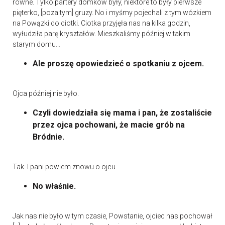
równe. Tylko partery domków były, niektóre to były pierwsze
pięterko, [poza tym] gruzy. No i myśmy pojechali z tym wózkiem
na Powązki do ciotki. Ciotka przyjęła nas na kilka godzin,
wyłudziła parę kryształów. Mieszkaliśmy później w takim
starym domu…
Ale proszę opowiedzieć o spotkaniu z ojcem.
Ojca później nie było.
Czyli dowiedziała się mama i pan, że zostaliście
przez ojca pochowani, że macie grób na
Bródnie.
Tak. I pani powiem znowu o ojcu.
No właśnie.
Jak nas nie było w tym czasie, Powstanie, ojciec nas pochował