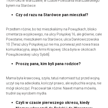
1939 roku w Warszawie, w czasie Powstania Warszawskiego
byłem na Starówce.
Czy od razu na Starówce pan mieszkał?
Przedtem różnie, bo też mieszkaliśmy na Powązkach, blisko
cmentarza wojskowego, na ulicy Połąskiej 16, ale głównie, całe
Powstanie, mieszkałem na Starówce, ulica Daniłowiczowska
10. [Teraz ulicy Połąskiej już nie ma, ponieważ jest nowa trasa
komunikacyjna, aleja Armii Krajowej. Ulica była w okolicach
Powązkowskiej i ulicy Sybilli].
Proszę pana, kim byli pana rodzice?
Mama była krawcową, szyła, tatuś natomiast tuż przed wojną
uczył się na adwokata, kończył prawo, ale wybuchła wojna, nie
mógł skończyć. Pracował tak różnie. Nawet mama mówiła,
trudnił się wyrobem mydła.
Czyli w czasie pierwszego okresu, kiedy