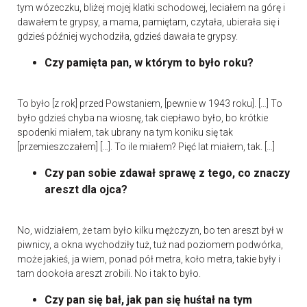
tym wózeczku, bliżej mojej klatki schodowej, leciałem na górę i
dawałem te grypsy, a mama, pamiętam, czytała, ubierała się i
gdzieś później wychodziła, gdzieś dawała te grypsy.
Czy pamięta pan, w którym to było roku?
To było [z rok] przed Powstaniem, [pewnie w 1943 roku]. […] To
było gdzieś chyba na wiosnę, tak ciepławo było, bo krótkie
spodenki miałem, tak ubrany na tym koniku się tak
[przemieszczałem] […]. To ile miałem? Pięć lat miałem, tak. […]
Czy pan sobie zdawał sprawę z tego, co znaczy
areszt dla ojca?
No, widziałem, że tam było kilku mężczyzn, bo ten areszt był w
piwnicy, a okna wychodziły tuż, tuż nad poziomem podwórka,
może jakieś, ja wiem, ponad pół metra, koło metra, takie były i
tam dookoła areszt zrobili. No i tak to było.
Czy pan się bał, jak pan się huśtał na tym