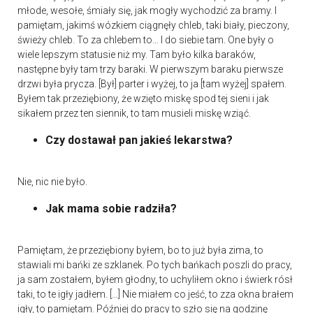
młode, wesołe, śmiały się, jak mogły wychodzić za bramy. I
pamiętam, jakimś wózkiem ciągnęły chleb, taki biały, pieczony,
świeży chleb. To za chlebem to… I do siebie tam. One były o
wiele lepszym statusie niż my. Tam było kilka baraków,
następne były tam trzy baraki. W pierwszym baraku pierwsze
drzwi była prycza. [Był] parter i wyżej, to ja [tam wyżej] spałem.
Byłem tak przeziębiony, że wzięto miskę spod tej sieni i jak
sikałem przez ten siennik, to tam musieli miskę wziąć.
Czy dostawał pan jakieś lekarstwa?
Nie, nic nie było.
Jak mama sobie radziła?
Pamiętam, że przeziębiony byłem, bo to już była zima, to
stawiali mi bańki ze szklanek. Po tych bańkach poszli do pracy,
ja sam zostałem, byłem głodny, to uchyliłem okno i świerk rósł
taki, to te igły jadłem. […] Nie miałem co jeść, to zza okna brałem
igły, to pamiętam. Później do pracy to szło się na godzinę