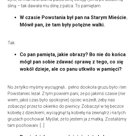
śliną – tak dawała mu ślinę z palca. To pamiętam.
W czasie Powstania był pan na Starym Mieście.
Mówił pan, że tam były potężne walki.
Tak.
Co pan pamięta, jakie obrazy? Bo nie do końca
mógł pan sobie zdawać sprawę z tego, co się
wokół dzieje, ale co panu utkwiło w pamięci?
No że tylko myśmy wyciągnęli… pełno dookoła gruzu było i ten
Powstaniec leżał. Z tym powiem pani, że po jakimś czasie (nie
wiem, jakiś czas było spokojnie) ojciec wszedł, żeby nas
zobaczyć przez to okienko do piwnicy. Zobaczył w tej beczce
kobietę z dzieckiem, wyciągnął tą kobietę na zewnątrz i na tych
gruzach pochował. Myślał, że to jestem ja z matką. Zostaliśmy
tam pochowani. […]