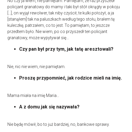
No czy ja wiem, nie pamiętam. Pamiętam, że raz przyszedł
policjant granatowy do mamy i taki był stół okrągły w pokoju
[…], on wyjął rewolwer, tak niby czyścił, te kulki położył, a ja
[stanąłem] tak na paluszkach według tego stołu, brałem tę
kuleczkę, patrzałem, co to jest. To pamiętam, to jeszcze
przedtem było. Nie wiem, po co przyszedł ten policjant
granatowy, może wypytywał się…
Czy pan był przy tym, jak tatę aresztowali?
Nie, nic nie wiem, nie pamiętam.
Proszę przypomnieć, jak rodzice mieli na imię.
Mama miała na imię Maria…
A z domu jak się nazywała?
Nie będę mówił, bo to już bardziej, no, bankowe sprawy.