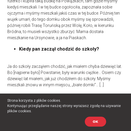
futerko i kupiła taką budkę na Powązkach, tam gdzie myśmy
kiedyś mieszkali. I w tej budce ogołociła, zapoznała sobie
ojczyma i myśmy mieszkali jakiś czas w tej budce. Później ten
wujek umarł, do tego domku obok myśmy się sprowadzili,
później robili Trasę Toruńską przez Wolę, Koło, w kierunku
Bródna, to musieli wszystko zburzyć. Mama dostała
mieszkanie na Ursynowie, a ja na Piaskach.
Kiedy pan zaczął chodzić do szkoły?
Ja do szkoły zacząłem chodzić, jak miałem chyba dziewięć lat.
Bo [najpierw było] Powstanie, były warunki ciężkie… Osiem czy
dziewięć lat miałem, jak już chodziłem do szkoły. Myśmy
mieszkali znowu w innym miejscu, „białe domki”… […]
Gdzie były te „białe domki”?
Strona korzysta z plików cookies.
Kontynuując przeglądanie naszej strony wyrażasz zgodę na używanie
plików cookies.
To tam gdzie jest ulica Krasińskiego, między Stołeczną a
Elbląską, teraz tam są domy. Tam później zrobili mniej więcej w
OK
tym miejscu Instytut Lotnictwa, taki doświadczalny, a tam były