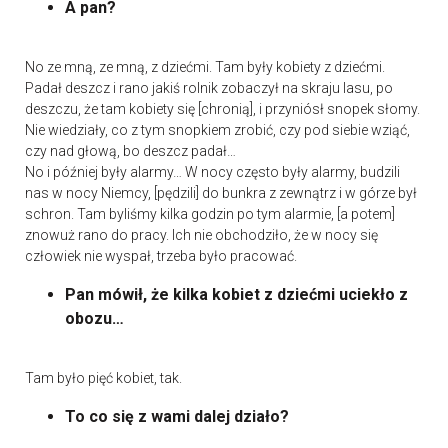
A pan?
No ze mną, ze mną, z dziećmi. Tam były kobiety z dziećmi.
Padał deszcz i rano jakiś rolnik zobaczył na skraju lasu, po
deszczu, że tam kobiety się [chronią], i przyniósł snopek słomy.
Nie wiedziały, co z tym snopkiem zrobić, czy pod siebie wziąć,
czy nad głową, bo deszcz padał…
No i później były alarmy… W nocy często były alarmy, budzili
nas w nocy Niemcy, [pędzili] do bunkra z zewnątrz i w górze był
schron. Tam byliśmy kilka godzin po tym alarmie, [a potem]
znowuż rano do pracy. Ich nie obchodziło, że w nocy się
człowiek nie wyspał, trzeba było pracować.
Pan mówił, że kilka kobiet z dziećmi uciekło z
obozu…
Tam było pięć kobiet, tak.
To co się z wami dalej działo?