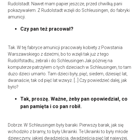
Rudolstadt. Nawet mam papier jeszcze, przed chwilką pani
pokazywałem. Z Rudolstadt wzięli do Schleusingen, do fabryki
amunicji.
Czy pan też pracował?
Tak. W tej fabryce amunicji pracowały kobiety z Powstania
Warszawskiego z dziećmi, bo to wzięli tak już z tego
Rudolfstadtu, zebrali i do Schleusingen Jak później na
komputerze patrzyłem o tych dzieciach w Schleusingen, to tam
dużo dzieci umarło. Tam dzieci były, pięć, siedem, dziesięć lat,
dwanaście, tak od pięć lat wzwyż. […] Czy powiedzieć dalej, jak
było?
Tak, proszę. Ważne, żeby pan opowiedział, co
pan pamięta i co pan robił.
Dobrze. W Schleusingen były baraki. Pierwszy barak, jak się
wchodziło z bramy, to były Ukrainki. Te Ukrainki to były młode
dziewczyny, jakieś dwadzieścia, dwadzieścia pięć lat najwyżej,