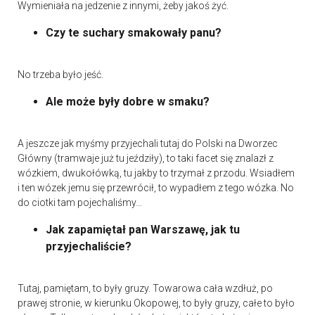
Wymieniała na jedzenie z innymi, żeby jakoś żyć.
Czy te suchary smakowały panu?
No trzeba było jeść.
Ale może były dobre w smaku?
A jeszcze jak myśmy przyjechali tutaj do Polski na Dworzec
Główny (tramwaje już tu jeździły), to taki facet się znalazł z
wózkiem, dwukołówką, tu jakby to trzymał z przodu. Wsiadłem
i ten wózek jemu się przewrócił, to wypadłem z tego wózka. No
do ciotki tam pojechaliśmy…
Jak zapamiętał pan Warszawę, jak tu
przyjechaliście?
Tutaj, pamiętam, to były gruzy. Towarowa cała wzdłuż, po
prawej stronie, w kierunku Okopowej, to były gruzy, całe to było