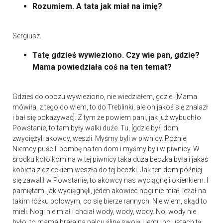
Rozumiem. A tata jak miał na imię?
Sergiusz.
Tatę gdzieś wywieziono. Czy wie pan, gdzie?
Mama powiedziała coś na ten temat?
Gdzieś do obozu wywieziono, nie wiedziałem, gdzie. [Mama
mówiła, z tego co wiem, to do Treblinki, ale on jakoś się znalazł
i bał się pokazywać]. Z tym że powiem pani, jak już wybuchło
Powstanie, to tam były walki duże. Tu, [gdzie był] dom,
zwyciężyli akowcy, weszli. Myśmy byli w piwnicy. Później
Niemcy puścili bombę na ten dom i myśmy byli w piwnicy. W
środku koło komina w tej piwnicy taka duża beczka była i jakaś
kobieta z dzieckiem weszła do tej beczki. Jak ten dom później
się zawalił w Powstanie, to akowcy nas wyciągnęli okienkiem. I
pamiętam, jak wyciągnęli, jeden akowiec nogi nie miał, leżał na
takim łóżku polowym, co się bierze rannych. Nie wiem, skąd to
mieli. Nogi nie miał i chciał wody, wody, wody. No, wody nie
było, to mama brała na palcu ślinę swoją i jemu po ustach tą