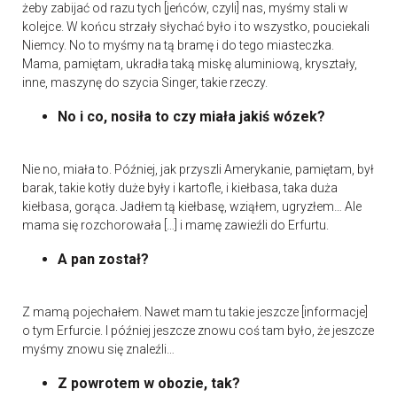
żeby zabijać od razu tych [jeńców, czyli] nas, myśmy stali w
kolejce. W końcu strzały słychać było i to wszystko, pouciekali
Niemcy. No to myśmy na tą bramę i do tego miasteczka.
Mama, pamiętam, ukradła taką miskę aluminiową, kryształy,
inne, maszynę do szycia Singer, takie rzeczy.
No i co, nosiła to czy miała jakiś wózek?
Nie no, miała to. Później, jak przyszli Amerykanie, pamiętam, był
barak, takie kotły duże były i kartofle, i kiełbasa, taka duża
kiełbasa, gorąca. Jadłem tą kiełbasę, wziąłem, ugryzłem… Ale
mama się rozchorowała […] i mamę zawieźli do Erfurtu.
A pan został?
Z mamą pojechałem. Nawet mam tu takie jeszcze [informacje]
o tym Erfurcie. I później jeszcze znowu coś tam było, że jeszcze
myśmy znowu się znaleźli…
Z powrotem w obozie, tak?