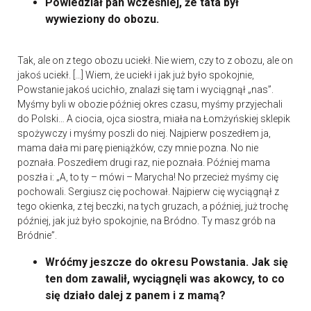
Powiedział pan wcześniej, że tata był
wywieziony do obozu.
Tak, ale on z tego obozu uciekł. Nie wiem, czy to z obozu, ale on
jakoś uciekł. […] Wiem, że uciekł i jak już było spokojnie,
Powstanie jakoś ucichło, znalazł się tam i wyciągnął „nas”.
Myśmy byli w obozie później okres czasu, myśmy przyjechali
do Polski… A ciocia, ojca siostra, miała na Łomżyńskiej sklepik
spożywczy i myśmy poszli do niej. Najpierw poszedłem ja,
mama dała mi parę pieniążków, czy mnie pozna. No nie
poznała. Poszedłem drugi raz, nie poznała. Później mama
poszła i: „A, to ty – mówi – Marycha! No przecież myśmy cię
pochowali. Sergiusz cię pochował. Najpierw cię wyciągnął z
tego okienka, z tej beczki, na tych gruzach, a później, już trochę
później, jak już było spokojnie, na Bródno. Ty masz grób na
Bródnie”.
Wróćmy jeszcze do okresu Powstania. Jak się
ten dom zawalił, wyciągnęli was akowcy, to co
się działo dalej z panem i z mamą?