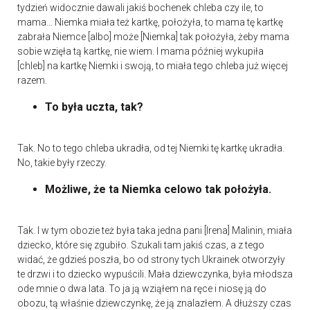
tydzień widocznie dawali jakiś bochenek chleba czy ile, to
mama… Niemka miała też kartkę, położyła, to mama tę kartkę
zabrała Niemce [albo] może [Niemka] tak położyła, żeby mama
sobie wzięła tą kartkę, nie wiem. I mama później wykupiła
[chleb] na kartkę Niemki i swoją, to miała tego chleba już więcej
razem.
To była uczta, tak?
Tak. No to tego chleba ukradła, od tej Niemki tę kartkę ukradła.
No, takie były rzeczy.
Możliwe, że ta Niemka celowo tak położyła.
Tak. I w tym obozie też była taka jedna pani [Irena] Malinin, miała
dziecko, które się zgubiło. Szukali tam jakiś czas, a z tego
widać, że gdzieś poszła, bo od strony tych Ukrainek otworzyły
te drzwi i to dziecko wypuścili. Mała dziewczynka, była młodsza
ode mnie o dwa lata. To ja ją wziąłem na ręce i niosę ją do
obozu, tą właśnie dziewczynkę, że ją znalazłem. A dłuższy czas