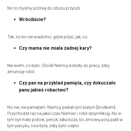
No to myśmy później do obozu przyszli.
Wróciliście?
Tak, no bo nie wiadomo, gdzie pójść, jak, co…
Czy mama nie miała żadnej kary?
Nie wiem, co było. Chcieli Niemcy kobiety do pracy, żeby
amunicję robić.
Czy pan na przykład pamięta, czy dokuczało
panu jakieś robactwo?
No nie, nie pamiętam. Niemcy psikali tym białym [środkiem].
Przychodził raz na jakiś czas Niemiec i robił dezynfekcję. No w
tym był mały pokoik, piecyk, taka koza, bo zimową porą palili w
tym piecyku, rura była, żeby było ciepło.