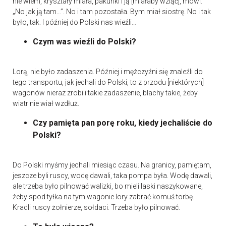
nie wiem, kryształy miała, pakunki i ją [miałaby wziąć], mówi:
„No jak ją tam…”. No i tam pozostała. Bym miał siostrę. No i tak
było, tak. I później do Polski nas wieźli…
Czym was wieźli do Polski?
Lorą, nie było zadaszenia. Później i mężczyźni się znaleźli do
tego transportu, jak jechali do Polski, to z przodu [niektórych]
wagonów nieraz zrobili takie zadaszenie, blachy takie, żeby
wiatr nie wiał wzdłuż.
Czy pamięta pan porę roku, kiedy jechaliście do
Polski?
Do Polski myśmy jechali miesiąc czasu. Na granicy, pamiętam,
jeszcze byli ruscy, wodę dawali, taka pompa była. Wodę dawali,
ale trzeba było pilnować walizki, bo mieli laski naszykowane,
żeby spod tyłka na tym wagonie lory zabrać komuś torbę.
Kradli ruscy żołnierze, sołdaci. Trzeba było pilnować.