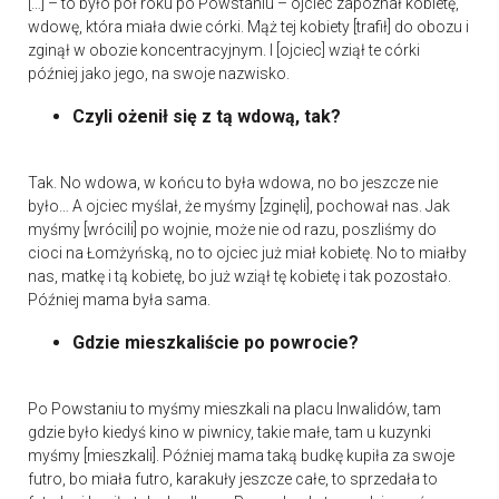
[…] – to było pół roku po Powstaniu – ojciec zapoznał kobietę,
wdowę, która miała dwie córki. Mąż tej kobiety [trafił] do obozu i
zginął w obozie koncentracyjnym. I [ojciec] wziął te córki
później jako jego, na swoje nazwisko.
Czyli ożenił się z tą wdową, tak?
Tak. No wdowa, w końcu to była wdowa, no bo jeszcze nie
było… A ojciec myślał, że myśmy [zginęli], pochował nas. Jak
myśmy [wrócili] po wojnie, może nie od razu, poszliśmy do
cioci na Łomżyńską, no to ojciec już miał kobietę. No to miałby
nas, matkę i tą kobietę, bo już wziął tę kobietę i tak pozostało.
Później mama była sama.
Gdzie mieszkaliście po powrocie?
Po Powstaniu to myśmy mieszkali na placu Inwalidów, tam
gdzie było kiedyś kino w piwnicy, takie małe, tam u kuzynki
myśmy [mieszkali]. Później mama taką budkę kupiła za swoje
futro, bo miała futro, karakuły jeszcze całe, to sprzedała to