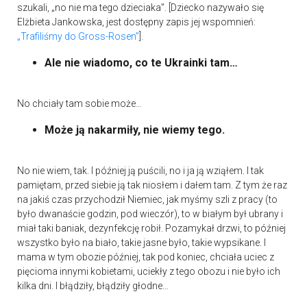
szukali, „no nie ma tego dzieciaka”. [Dziecko nazywało się
Elżbieta Jankowska, jest dostępny zapis jej wspomnień:
„Trafiliśmy do Gross-Rosen”
].
Ale nie wiadomo, co te Ukrainki tam…
No chciały tam sobie może…
Może ją nakarmiły, nie wiemy tego.
No nie wiem, tak. I później ją puścili, no i ja ją wziąłem. I tak
pamiętam, przed siebie ją tak niosłem i dałem tam. Z tym że raz
na jakiś czas przychodził Niemiec, jak myśmy szli z pracy (to
było dwanaście godzin, pod wieczór), to w białym był ubrany i
miał taki baniak, dezynfekcję robił. Pozamykał drzwi, to później
wszystko było na biało, takie jasne było, takie wypsikane. I
mama w tym obozie później, tak pod koniec, chciała uciec z
pięcioma innymi kobietami, uciekły z tego obozu i nie było ich
kilka dni. I błądziły, błądziły głodne…