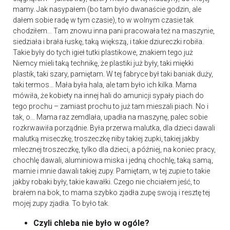
mamy. Jak nasypałem (bo tam było dwanaście godzin, ale
dałem sobie radę w tym czasie), to w wolnym czasie tak
chodziłem… Tam znowu inna pani pracowała też na maszynie,
siedziała i brała łuskę, taką większą, i takie dziureczki robiła.
Takie były do tych igieł tutki plastikowe, znakiem tego już
Niemcy mieli taką technikę, że plastiki już były, taki miękki
plastik, taki szary, pamiętam. W tej fabryce był taki baniak duży,
taki termos… Mała była hala, ale tam było ich kilka. Mama
mówiła, że kobiety na innej hali do amunicji sypały piach do
tego prochu – zamiast prochu to już tam mieszali piach. No i
tak, o… Mama raz zemdlała, upadła na maszynę, palec sobie
rozkrwawiła porządnie. Była przerwa malutka, dla dzieci dawali
malutką miseczkę, troszeczkę niby takiej zupki, takiej jakby
mlecznej troszeczkę, tylko dla dzieci, a później, na koniec pracy,
chochlę dawali, aluminiowa miska i jedną chochlę, taką samą,
mamie i mnie dawali takiej zupy. Pamiętam, w tej zupie to takie
jakby robaki były, takie kawałki. Czego nie chciałem jeść, to
brałem na bok, to mama szybko zjadła zupę swoją i resztę tej
mojej zupy zjadła. To było tak.
Czyli chleba nie było w ogóle?