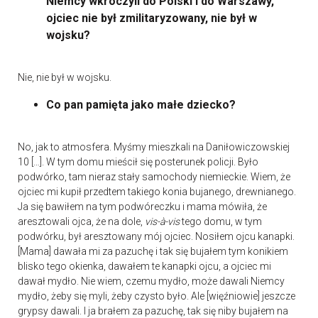
Niemcy wkroczyli do Polski i do Warszawy,
ojciec nie był zmilitaryzowany, nie był w
wojsku?
Nie, nie był w wojsku.
Co pan pamięta jako małe dziecko?
No, jak to atmosfera. Myśmy mieszkali na Daniłowiczowskiej
10 […]. W tym domu mieścił się posterunek policji. Było
podwórko, tam nieraz stały samochody niemieckie. Wiem, że
ojciec mi kupił przedtem takiego konia bujanego, drewnianego.
Ja się bawiłem na tym podwóreczku i mama mówiła, że
aresztowali ojca, że na dole,
vis-à-vis
tego domu, w tym
podwórku, był aresztowany mój ojciec. Nosiłem ojcu kanapki.
[Mama] dawała mi za pazuchę i tak się bujałem tym konikiem
blisko tego okienka, dawałem te kanapki ojcu, a ojciec mi
dawał mydło. Nie wiem, czemu mydło, może dawali Niemcy
mydło, żeby się myli, żeby czysto było. Ale [więźniowie] jeszcze
grypsy dawali. I ja brałem za pazuchę, tak się niby bujałem na