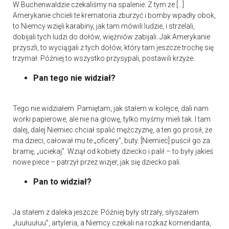
W Buchenwaldzie czekaliśmy na spalenie. Z tym że […]
Amerykanie chcieli te krematoria zburzyć i bomby wpadły obok,
to Niemcy wzięli karabiny, jak tam mówili ludzie, i strzelali,
dobijali tych ludzi do dołów, więźniów zabijali. Jak Amerykanie
przyszli, to wyciągali z tych dołów, który tam jeszcze trochę się
trzymał. Później to wszystko przysypali, postawili krzyże.
Pan tego nie widział?
Tego nie widziałem. Pamiętam, jak stałem w kolejce, dali nam
worki papierowe, ale nie na głowę, tylko myśmy mieli tak. I tam
dalej, dalej Niemiec chciał spalić mężczyznę, a ten go prosił, że
ma dzieci, całował mu te „oficery”, buty. [Niemiec] puścił go za
bramę, „uciekaj”. Wziął od kobiety dziecko i palił – to były jakieś
nowe piece – patrzył przez wizjer, jak się dziecko pali.
Pan to widział?
Ja stałem z daleka jeszcze. Później były strzały, słyszałem
„łuułuułuu”, artyleria, a Niemcy czekali na rozkaz komendanta,