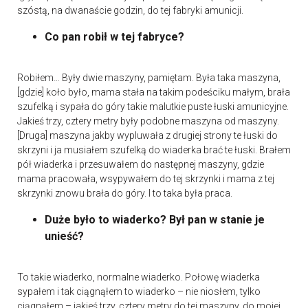
szóstą, na dwanaście godzin, do tej fabryki amunicji.
Co pan robił w tej fabryce?
Robiłem… Były dwie maszyny, pamiętam. Była taka maszyna,
[gdzie] koło było, mama stała na takim podeściku małym, brała
szufelką i sypała do góry takie malutkie puste łuski amunicyjne.
Jakieś trzy, cztery metry były podobne maszyna od maszyny.
[Druga] maszyna jakby wypluwała z drugiej strony te łuski do
skrzyni i ja musiałem szufelką do wiaderka brać te łuski. Brałem
pół wiaderka i przesuwałem do następnej maszyny, gdzie
mama pracowała, wsypywałem do tej skrzynki i mama z tej
skrzynki znowu brała do góry. I to taka była praca.
Duże było to wiaderko? Był pan w stanie je
unieść?
To takie wiaderko, normalne wiaderko. Połowę wiaderka
sypałem i tak ciągnąłem to wiaderko – nie niosłem, tylko
ciągnąłem – jakieś trzy, cztery metry do tej maszyny, do mojej