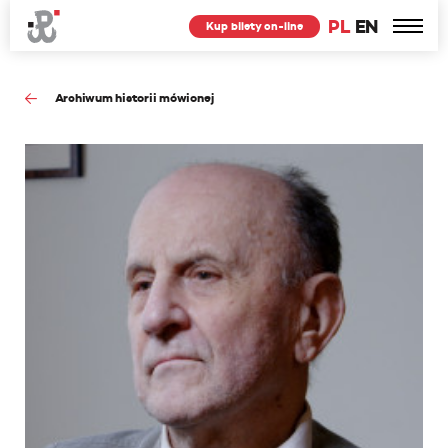
PL
EN
Kup bilety on-line
Archiwum historii mówionej