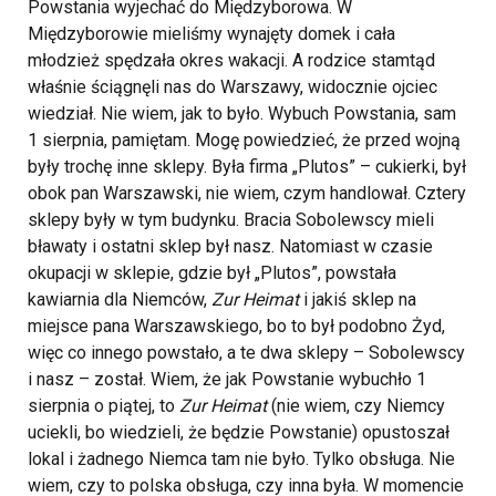
Powstania wyjechać do Międzyborowa. W
Międzyborowie mieliśmy wynajęty domek i cała
młodzież spędzała okres wakacji. A rodzice stamtąd
właśnie ściągnęli nas do Warszawy, widocznie ojciec
wiedział. Nie wiem, jak to było. Wybuch Powstania, sam
1 sierpnia, pamiętam. Mogę powiedzieć, że przed wojną
były trochę inne sklepy. Była firma „Plutos” – cukierki, był
obok pan Warszawski, nie wiem, czym handlował. Cztery
sklepy były w tym budynku. Bracia Sobolewscy mieli
bławaty i ostatni sklep był nasz. Natomiast w czasie
okupacji w sklepie, gdzie był „Plutos”, powstała
kawiarnia dla Niemców,
Zur Heimat
i jakiś sklep na
miejsce pana Warszawskiego, bo to był podobno Żyd,
więc co innego powstało, a te dwa sklepy – Sobolewscy
i nasz – został. Wiem, że jak Powstanie wybuchło 1
sierpnia o piątej, to
Zur Heimat
(nie wiem, czy Niemcy
uciekli, bo wiedzieli, że będzie Powstanie) opustoszał
lokal i żadnego Niemca tam nie było. Tylko obsługa. Nie
wiem, czy to polska obsługa, czy inna była. W momencie