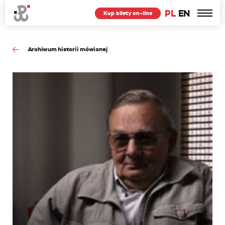
PL
EN
Kup bilety on-line
Archiwum historii mówionej