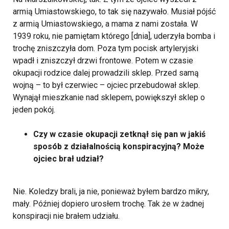
armią Umiastowskiego, to tak się nazywało. Musiał pójść
z armią Umiastowskiego, a mama z nami została. W
1939 roku, nie pamiętam którego [dnia], uderzyła bomba i
trochę zniszczyła dom. Poza tym pocisk artyleryjski
wpadł i zniszczył drzwi frontowe.
Potem w czasie
okupacji rodzice dalej prowadzili sklep. Przed samą
wojną – to był czerwiec – ojciec przebudował sklep.
Wynajął mieszkanie nad sklepem, powiększył sklep o
jeden pokój.
Czy w czasie okupacji zetknął się pan w jakiś
sposób z działalnością konspiracyjną? Może
ojciec brał udział?
Nie. Koledzy brali, ja nie, ponieważ byłem bardzo mikry,
mały. Później dopiero urosłem trochę. Tak że w żadnej
konspiracji nie brałem udziału.