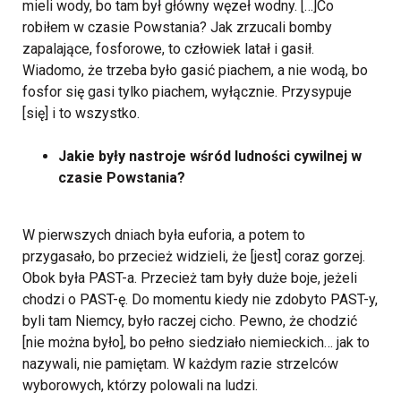
mieli wody, bo tam był główny węzeł wodny. […]Co
robiłem w czasie Powstania? Jak zrzucali bomby
zapalające, fosforowe, to człowiek latał i gasił.
Wiadomo, że trzeba było gasić piachem, a nie wodą, bo
fosfor się gasi tylko piachem, wyłącznie. Przysypuje
[się] i to wszystko.
Jakie były nastroje wśród ludności cywilnej w
czasie Powstania?
W pierwszych dniach była euforia, a potem to
przygasało, bo przecież widzieli, że [jest] coraz gorzej.
Obok była PAST-a. Przecież tam były duże boje, jeżeli
chodzi o PAST-ę. Do momentu kiedy nie zdobyto PAST-y,
byli tam Niemcy, było raczej cicho. Pewno, że chodzić
[nie można było], bo pełno siedziało niemieckich… jak to
nazywali, nie pamiętam. W każdym razie strzelców
wyborowych, którzy polowali na ludzi.