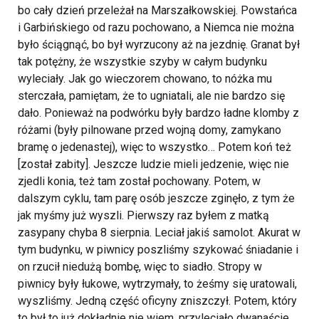
bo cały dzień przeleżał na Marszałkowskiej. Powstańca
i Garbińskiego od razu pochowano, a Niemca nie można
było ściągnąć, bo był wyrzucony aż na jezdnię. Granat był
tak potężny, że wszystkie szyby w całym budynku
wyleciały. Jak go wieczorem chowano, to nóżka mu
sterczała, pamiętam, że to ugniatali, ale nie bardzo się
dało. Ponieważ na podwórku były bardzo ładne klomby z
różami (były pilnowane przed wojną domy, zamykano
bramę o jedenastej), więc to wszystko… Potem koń też
[został zabity]. Jeszcze ludzie mieli jedzenie, więc nie
zjedli konia, też tam został pochowany. Potem, w
dalszym cyklu, tam parę osób jeszcze zginęło, z tym że
jak myśmy już wyszli.
Pierwszy raz byłem z matką
zasypany chyba 8 sierpnia. Leciał jakiś samolot. Akurat w
tym budynku, w piwnicy poszliśmy szykować śniadanie i
on rzucił niedużą bombę, więc to siadło. Stropy w
piwnicy były łukowe, wytrzymały, to żeśmy się uratowali,
wyszliśmy. Jedną część oficyny zniszczył. Potem, który
to był to już dokładnie nie wiem, przyleciało dwanaście