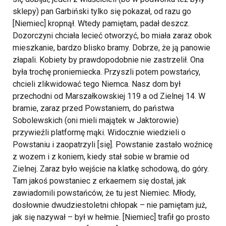
sklepy) pan Garbiński tylko się pokazał, od razu go
[Niemiec] kropnął. Wtedy pamiętam, padał deszcz.
Dozorczyni chciała lecieć otworzyć, bo miała zaraz obok
mieszkanie, bardzo blisko bramy. Dobrze, że ją panowie
złapali. Kobiety by prawdopodobnie nie zastrzelił. Ona
była trochę proniemiecka. Przyszli potem powstańcy,
chcieli zlikwidować tego Niemca. Nasz dom był
przechodni od Marszałkowskiej 119 a od Zielnej 14. W
bramie, zaraz przed Powstaniem, do państwa
Sobolewskich (oni mieli majątek w Jaktorowie)
przywieźli platformę mąki. Widocznie wiedzieli o
Powstaniu i zaopatrzyli [się]. Powstanie zastało woźnicę
z wozem i z koniem, kiedy stał sobie w bramie od
Zielnej. Zaraz było wejście na klatkę schodową, do góry.
Tam jakoś powstaniec z erkaemem się dostał, jak
zawiadomili powstańców, że tu jest Niemiec. Młody,
dosłownie dwudziestoletni chłopak – nie pamiętam już,
jak się nazywał – był w hełmie. [Niemiec] trafił go prosto