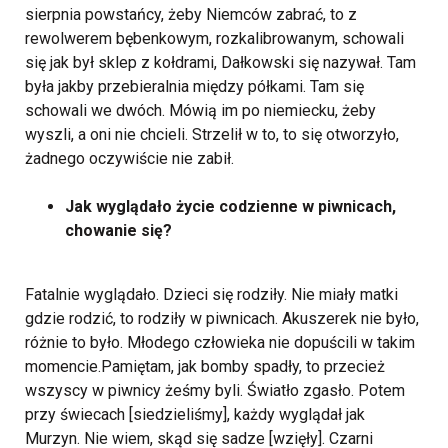
sierpnia powstańcy, żeby Niemców zabrać, to z
rewolwerem bębenkowym, rozkalibrowanym, schowali
się jak był sklep z kołdrami, Dałkowski się nazywał. Tam
była jakby przebieralnia między półkami. Tam się
schowali we dwóch. Mówią im po niemiecku, żeby
wyszli, a oni nie chcieli. Strzelił w to, to się otworzyło,
żadnego oczywiście nie zabił.
Jak wyglądało życie codzienne w piwnicach,
chowanie się?
Fatalnie wyglądało. Dzieci się rodziły. Nie miały matki
gdzie rodzić, to rodziły w piwnicach. Akuszerek nie było,
różnie to było. Młodego człowieka nie dopuścili w takim
momencie.Pamiętam, jak bomby spadły, to przecież
wszyscy w piwnicy żeśmy byli. Światło zgasło. Potem
przy świecach [siedzieliśmy], każdy wyglądał jak
Murzyn. Nie wiem, skąd się sadze [wzięły]. Czarni