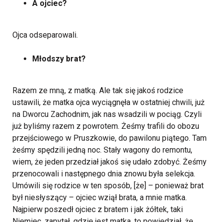
A ojciec?
Ojca odseparowali.
Młodszy brat?
Razem ze mną, z matką. Ale tak się jakoś rodzice
ustawili, że matka ojca wyciągnęła w ostatniej chwili, już
na Dworcu Zachodnim, jak nas wsadzili w pociąg. Czyli
już byliśmy razem z powrotem. Żeśmy trafili do obozu
przejściowego w Pruszkowie, do pawilonu piątego. Tam
żeśmy spędzili jedną noc. Stały wagony do remontu,
wiem, że jeden przedział jakoś się udało zdobyć. Żeśmy
przenocowali i następnego dnia znowu była selekcja.
Umówili się rodzice w ten sposób, [że] – ponieważ brat
był niesłyszący – ojciec wziął brata, a mnie matka.
Najpierw poszedł ojciec z bratem i jak żółtek, taki
Niemiec, zapytał, gdzie jest matka, to powiedział, że