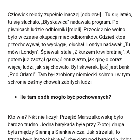
Człowiek młody zupełnie inaczej [odbierał]… Tu się latało,
tu się słuchało, „Błyskawica” nadawała program. Po
piwnicach ludzie odbiorniki [mieli]. Przecież nie wolno
było w czasie okupacji mieć odbiorników. Gdzieś ktoś
przechowywał, to wyciągał, słuchał. Londyn nadawał: „Tu
mówi Londyn”. Śpiewali stale „Z kurzem krwi bratniej”. A
potem już zaczął gasnąć entuzjazm, jak ginęło coraz
więcej ludzi, jak się chowało. Był skwerek, [jak] jest bank
„Pod Orłami”. Tam był zrobiony niemiecki schron i w tym
schronie żeśmy chowali zabitych ludzi.
Ile tam osób mogło być pochowanych?
Kto wie? Nikt nie liczył. Przejść Marszałkowską było
bardzo trudno. Jedna barykada była przy Złotej, druga
była między Sienną a Sienkiewicza. Jak strzelali, to
trzeba było [przeskakiwać] chyłkiem pod barykadą, żeby