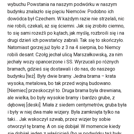
wybuchu Powstania na naszym podwórku w naszym
budynku znalazło się pięciu Niemców. Podobno ich
dowódca był Czechem. W każdym razie nie strzelali, nic
nie robili, czekali, aż się ściemni. Jak się zrobiło ciemno,
to się sami rozeźli po kątach, jak myślę, rozbroili się i na
drugi dzień ich powstańcy zabrali. Tak się to skończyło.
Natomiast gorzej już było z 3 na 4 sierpnia, bo Niemcy
robili desant. Czołg jechał ulicą Marszałkowską, za nim
jechały wozy opancerzone i SS. Wyrzucali po różnych
bramach, gdzieś się dostawali i do nas, do naszego
budynku [też]. Były dwie bramy. Jedna brama – krata
wysoka, metalowa, bo tak przed wojną budowano.
[Niemiec] przeskoczył to. Druga brama była drewniana,
ale wielka, bo były wysokie bramy i bardzo grube, z
dębowej [deski]. Miała z siedem centymetrów, gruba była
i były w niej dwa małe wizjery. Była zamknięta tylko na
taki… Jak wskoczył szwab, przez wizjer by sobie
otworzył tę bramę. A on się dobijał. W momencie kiedy
się dobijał, jeden z właścicieli (bo w podwórku też były