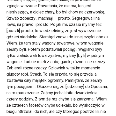
zginęła w czasie Powstania, że nie ma, ten jest
niesłyszący, a ojciec chory, bo był chory na czerwonkę.
Szwab zobaczył, machnął – prosto. Segregowali na
lewo, na prawo i prosto. Po jakimś czasie myśmy też
[poszli] prosto, to wiedzieliśmy, że jest wywiezienie
gdzieś niedaleko. Stamtąd znowu do innej części obozu.
Wiem, że tam stały wagony towarowe, w tym wagonie
żeśmy byli. Potem podstawiali pociągi. Węglarki były
tylko. Załadowali towarzystwo, myśmy [byli] w jednym
wagonie. Ludzie mieli z sobą garnki, różne inne rzeczy.
Zabierali różne rzeczy. Człowiek w takim momencie
głupoty robi. Strach. To się przyda, to się przyda, a
zostawia cały majątek ogromny. Pamiętam, że żeśmy
tym pociągiem… Okazało się, że [jedziemy] do Opoczna,
na rozpuszczenie. Żeśmy jechali bite dwadzieścia
cztery godziny. Z tym że raz chyba się zatrzymał. Wiem,
że czterech facetów chyba uciekało, bo wyskoczyło w
biegu. Strzelali do nich, ale czy któregoś postrzelili, nie