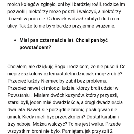
moich kolegów zginęło, oni byli bardziej rośli, rodzice im
pozwolili, niektórzy może poszli i walczyć, a niektórzy
działali w poczcie. Człowiek widział zabitych ludzi na
ulicy. Tak że to nie było bardzo przyjemne wrażenie.
Miał pan czternaście lat. Chciał pan być
powstańcem?
Chciałem, ale dziękuję Bogu i rodzicom, że nie puścili. Co
nieprzeszkolony czternastoletni dzieciak mógł zrobić?
Przecież każdy Niemiec by zabił bez problemu.
Przecież nawet ci młodzi ludzie, którzy brali udział w
Powstaniu… Miałem dwóch kuzynów, którzy przyszli,
starsi byli, jeden miał dwadzieścia, a drugi dwadzieścia
dwa lata. Nawet się porządnie bronią posługiwać nie
umieli. Kiedy mieli być przeszkoleni? Dostał karabin i
trzy naboje. Można walczyć? To nie jest walka. Przede
wszystkim broni nie było. Pamiętam, jak przyszli 2