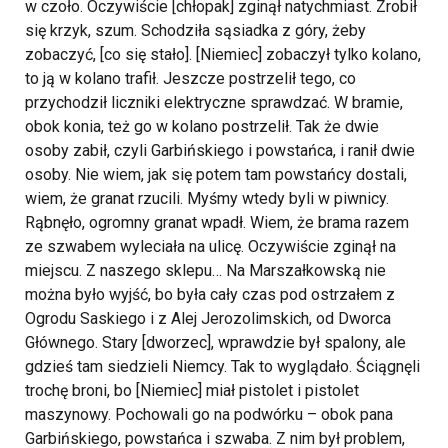
w czoło. Oczywiście [chłopak] zginął natychmiast. Zrobił
się krzyk, szum. Schodziła sąsiadka z góry, żeby
zobaczyć, [co się stało]. [Niemiec] zobaczył tylko kolano,
to ją w kolano trafił. Jeszcze postrzelił tego, co
przychodził liczniki elektryczne sprawdzać. W bramie,
obok konia, też go w kolano postrzelił. Tak że dwie
osoby zabił, czyli Garbińskiego i powstańca, i ranił dwie
osoby.
Nie wiem, jak się potem tam powstańcy dostali,
wiem, że granat rzucili. Myśmy wtedy byli w piwnicy.
Rąbnęło, ogromny granat wpadł. Wiem, że brama razem
ze szwabem wyleciała na ulicę. Oczywiście zginął na
miejscu. Z naszego sklepu… Na Marszałkowską nie
można było wyjść, bo była cały czas pod ostrzałem z
Ogrodu Saskiego i z Alej Jerozolimskich, od Dworca
Głównego. Stary [dworzec], wprawdzie był spalony, ale
gdzieś tam siedzieli Niemcy. Tak to wyglądało. Ściągnęli
trochę broni, bo [Niemiec] miał pistolet i pistolet
maszynowy. Pochowali go na podwórku – obok pana
Garbińskiego, powstańca i szwaba. Z nim był problem,