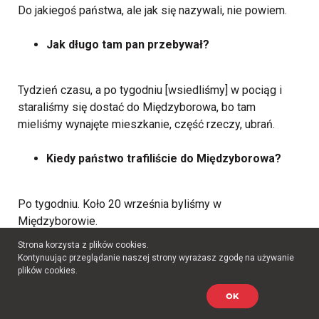
Do jakiegoś państwa, ale jak się nazywali, nie powiem.
Jak długo tam pan przebywał?
Tydzień czasu, a po tygodniu [wsiedliśmy] w pociąg i
staraliśmy się dostać do Międzyborowa, bo tam
mieliśmy wynajęte mieszkanie, część rzeczy, ubrań.
Kiedy państwo trafiliście do Międzyborowa?
Po tygodniu. Koło 20 września byliśmy w
Międzyborowie.
Strona korzysta z plików cookies.
Cały czas wszyscy razem byliście, cała
Kontynuując przeglądanie naszej strony wyrażasz zgodę na używanie
plików cookies.
rodzina?
OK
Tak, w Międzyborowie już była cała rodzina. Oni