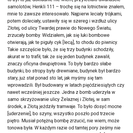
samolotów, Henkli 111 – trochę się na lotnictwie znałem,
mnie to zawsze interesowało. Najpierw leciały trójkami,
potem doleciały, ustawiły się w szereg i wzdłuż ulicy
Złotej, od ulicy Twardej prawie do Nowego Światu,
zrzucały bomby. Widziałem, jak się luki bombowe
otwierają, jak te piguły cyk [lecą], to chodu do piwnicy.
Takie szczęście było, że się trzy budynki schodziły,
akurat w to trafił, tak że się jeden budynek zawalił,
znaczy oficyna dwupiętrowa. To były bardzo słabe
budynki, bo stropy były drewniane, budynek był bardzo
stary, już stał ponad sto lat, jak myśmy się tam
wprowadzili. Był budowany w latach pięćdziesiątych czy
nawet wcześniej jeszcze. Jedna z bomb uderzyła w
samo skrzyżowanie ulicy Żelaznej i Złotej, w sam
środek, a Złotą jeździły tramwaje. To było dosyć mocne
[uderzenie], bo szyny, wszystko poszło pod trzecie
piętro. Musiał potężną bombę zrzucić, nie wiem, może
tonowa była. W każdym razie od tamtej pory żeśmy nie