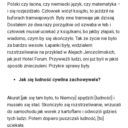
Polski czy łacina, czy niemiecki język, czy matematyka –
i się rozjeżdżało. Człowiek wiózł książki, to jeździł na
buforach tramwajowych. Były inne tramwaje jak dzisiaj.
Dostałem ze dwa razy porządnie od szwaba w łeb i
człowiek musiał uciekać z książkami, bo jakby złapali, to
wiadomo, czym by się skończyło. Tak że życie nie było
za bardzo wesołe.
Łapanki były, widziałem
rozstrzeliwanie na przykład w Alejach Jerozolimskich,
jak jest Hotel Forum. Przywieźli ludzi, oni już byli w jakiś
sposób znieczuleni. Przykre sprawy były.
Jak się ludność cywilna zachowywała?
Akurat [jak się tam było, to Niemcy] spędzili [ludność] i
musiało się stać. Skończyło się rozstrzeliwanie, wrzucali
do samochodu jak worek z kartoflami i odwozili gdzieś
tych ludzi. Potem dopiero puszczali ludność, [to]
uciekała.