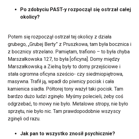
Po zdobyciu PAST-y rozpoczął się ostrzał całej
okolicy?
Potem się rozpoczął ostrzał tej okolicy z działa
grubego, „Grubej Berty” z Pruszkowa, tam była bocznica i
z bocznicy strzelano. Pamiętam, trafiono – to była chyba
Marszałkowska 127, to była [oficyna]. Domy między
Marszałkowską a Zielną były to domy przejściowe i
stała ogromna oficyna sześcio- czy siedmiopiętrowa,
masywna. Trafił ją, wpadł do piwnicy pocisk i cała
kamienica siadła. Półtorej tony ważył taki pocisk. Tam
bardzo dużo ludzi zginęło. Myśmy polecieli, żeby coś
odgrzebać, to mowy nie było. Metalowe stropy, nie było
sprzętu, nie było nic. Tam prawdopodobnie wszyscy
zginęli od razu.
Jak pan to wszystko znosił psychicznie?