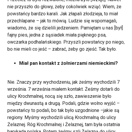
nie przyszło do głowy, żeby cokolwiek wziąć. Wiem, że
powstańcy bardzo karali. Jak złapali złodzieja, to miał
przechlapane – jak to mówią. Ludzie się wspomagali,
wiadomo, że się dzielili jedzeniem. Pamiętam u nas [był]
fajny pies, jedna z sąsiadek miała pięknego psa,
owczarka podhalańskiego. Przyszli powstańcy po niego,
bo nie mieli co jeść – zabrać, żeby go zjeść. Tak było.
Miał pan kontakt z żołnierzami niemieckimi?
Nie. Znaczy przy wychodzeniu, jak żeśmy wychodzili 7
września. 7 września miałem kontakt. Żeśmy dotarli do
ulicy Krochmalnej, nocą się szło, zawieszenie było
między dwunastą a drugą. Podali, gdzie wolno wyjść –
powstańcy to podali, bo tak było uzgodnione –jakie są
regiony. Myśmy wychodzili ulicą Krochmalną do ulicy
Żelaznej. Róg Krochmalnej i Żelaznej, tam była ostatnia
barykada polska. Potem żeśmy szli Żelazną do ulicy