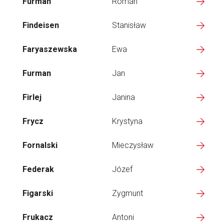
Furman
Roman
Findeisen
Stanisław
Faryaszewska
Ewa
Furman
Jan
Firlej
Janina
Frycz
Krystyna
Fornalski
Mieczysław
Federak
Józef
Figarski
Zygmunt
Frukacz
Antoni