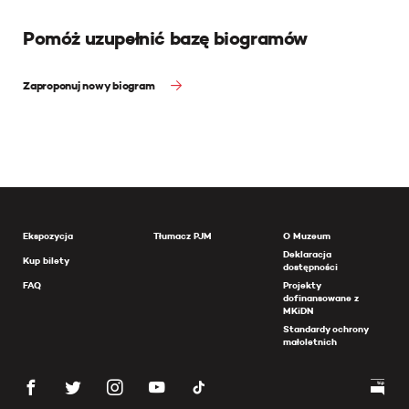
Pomóż uzupełnić bazę biogramów
Zaproponuj nowy biogram
Ekspozycja
Tłumacz PJM
O Muzeum
Deklaracja
Kup bilety
dostępności
FAQ
Projekty
dofinansowane z
MKiDN
Standardy ochrony
małoletnich