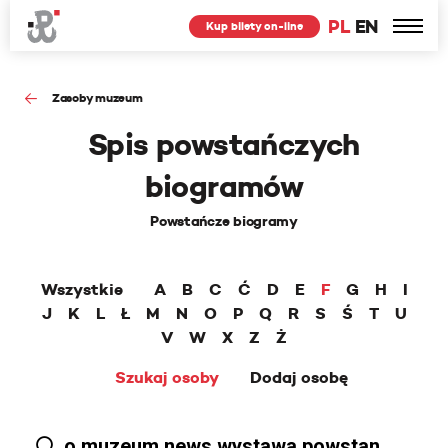
PL
EN
Kup bilety on-line
Zasoby muzeum
Spis powstańczych
biogramów
Powstańcze biogramy
Wszystkie
A
B
C
Ć
D
E
F
G
H
I
J
K
L
Ł
M
N
O
P
Q
R
S
Ś
T
U
V
W
X
Z
Ż
Szukaj osoby
Dodaj osobę