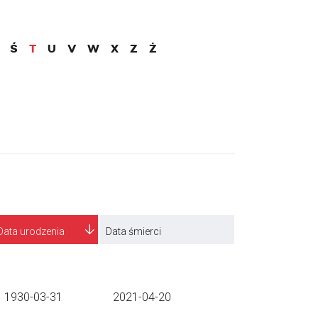
Ś
T
U
V
W
X
Z
Ż
Data urodzenia
Data śmierci
1930-03-31
2021-04-20