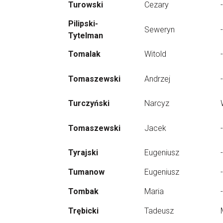
Turowski
Cezary
-
Pilipski-
Seweryn
-
Tytelman
Tomalak
Witold
-
Tomaszewski
Andrzej
-
Turczyński
Narcyz
Tomaszewski
Jacek
-
Tyrajski
Eugeniusz
-
Tumanow
Eugeniusz
-
Tombak
Maria
-
Trębicki
Tadeusz