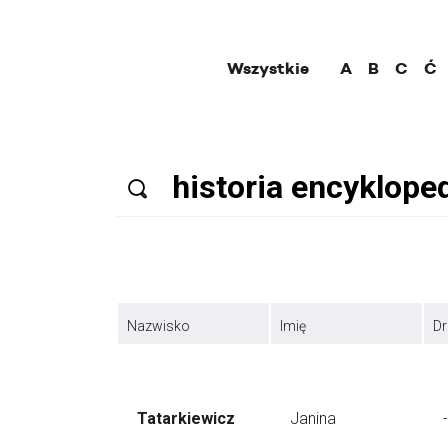
Wszystkie
A
B
C
Ć
Nazwisko
Imię
Dr
Tatarkiewicz
Janina
-