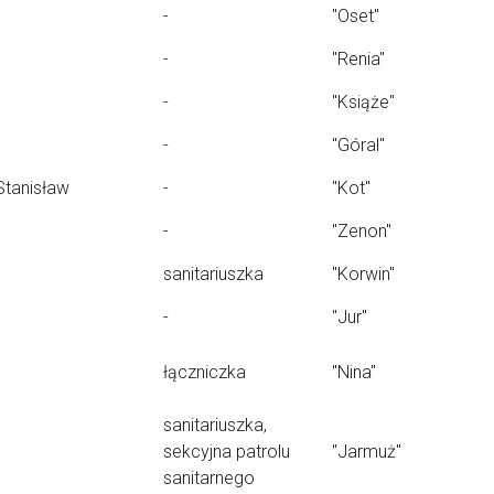
-
"Oset"
-
"Renia"
-
"Książe"
-
"Góral"
Stanisław
-
"Kot"
-
"Zenon"
sanitariuszka
"Korwin"
-
"Jur"
łączniczka
"Nina"
sanitariuszka,
sekcyjna patrolu
"Jarmuż"
sanitarnego