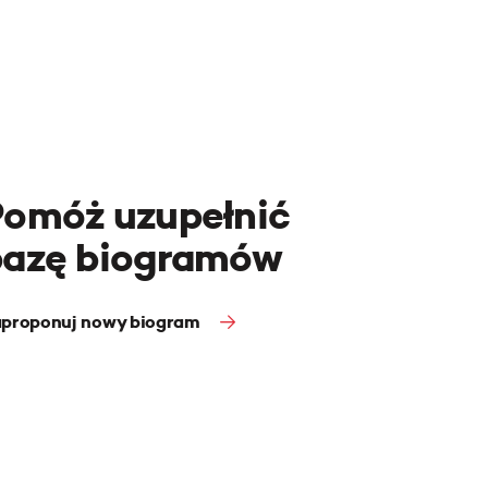
Pomóż uzupełnić
bazę biogramów
proponuj nowy biogram