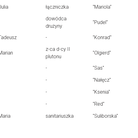
Julia
łączniczka
"Mariola"
dowódca
"Pudel"
drużyny
Tadeusz
-
"Konrad"
z-ca d-cy II
Marian
"Olgierd"
plutonu
-
"Sas"
-
"Nałęcz"
-
"Ksenia"
-
"Red"
Maria
sanitariuszka
"Suliborska"