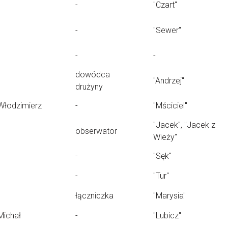
-
"Czart"
-
"Sewer"
-
-
dowódca
"Andrzej"
drużyny
Włodzimierz
-
"Mściciel"
"Jacek", "Jacek z
obserwator
Wieży"
-
"Sęk"
-
"Tur"
łączniczka
"Marysia"
Michał
-
"Lubicz"