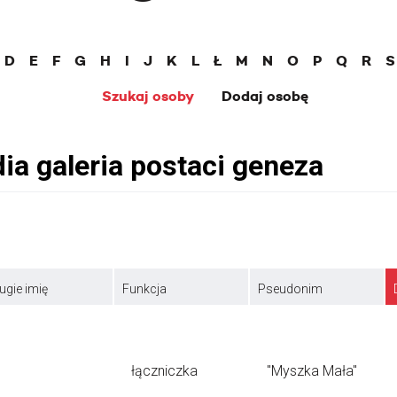
D
E
F
G
H
I
J
K
L
Ł
M
N
O
P
Q
R
S
Szukaj osoby
Dodaj osobę
ugie imię
Funkcja
Pseudonim
łączniczka
"Myszka Mała"