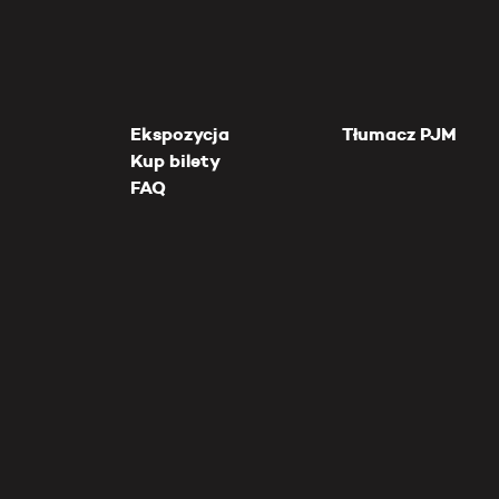
Ekspozycja
Tłumacz PJM
Kup bilety
FAQ