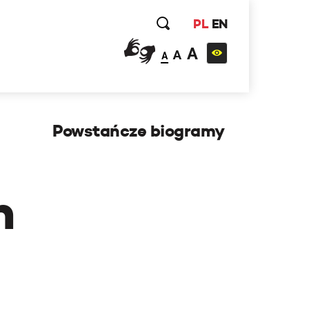
PL
EN
A
A
A
Powstańcze biogramy
h