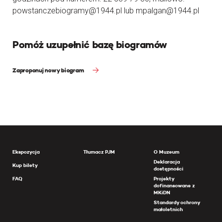
powstanczebiogramy@1944.pl lub mpalgan@1944.pl
Pomóż uzupełnić bazę biogramów
Zaproponuj nowy biogram
Ekspozycja
Tłumacz PJM
O Muzeum
Deklaracja
Kup bilety
dostępności
FAQ
Projekty
dofinansowane z
MKiDN
Standardy ochrony
małoletnich