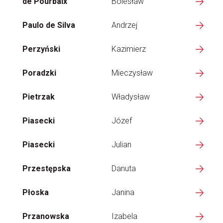
de Pourbaix
Bolesław
Paulo de Silva
Andrzej
Perzyński
Kazimierz
Poradzki
Mieczysław
Pietrzak
Władysław
Piasecki
Józef
Piasecki
Julian
Przestępska
Danuta
Płoska
Janina
Przanowska
Izabela