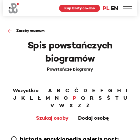
PL
EN
Kup bilety on-line
Zasoby muzeum
Spis powstańczych
biogramów
Powstańcze biogramy
Wszystkie
A
B
C
Ć
D
E
F
G
H
I
J
K
L
Ł
M
N
O
P
Q
R
S
Ś
T
U
V
W
X
Z
Ż
Szukaj osoby
Dodaj osobę