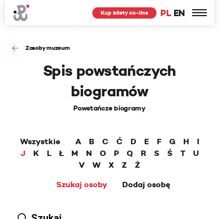
PL
EN
Kup bilety on-line
Zasoby muzeum
Spis powstańczych
biogramów
Powstańcze biogramy
Wszystkie
A
B
C
Ć
D
E
F
G
H
I
J
K
L
Ł
M
N
O
P
Q
R
S
Ś
T
U
V
W
X
Z
Ż
Szukaj osoby
Dodaj osobę