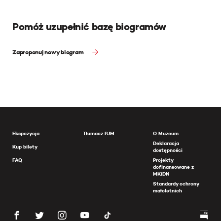
Pomóż uzupełnić bazę biogramów
Zaproponuj nowy biogram
Ekspozycja
Tłumacz PJM
O Muzeum
Deklaracja
Kup bilety
dostępności
FAQ
Projekty
dofinansowane z
MKiDN
Standardy ochrony
małoletnich