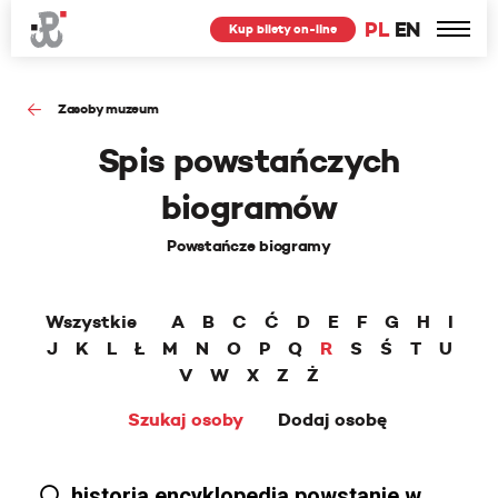
PL
EN
Kup bilety on-line
Zasoby muzeum
Spis powstańczych
biogramów
Powstańcze biogramy
Wszystkie
A
B
C
Ć
D
E
F
G
H
I
J
K
L
Ł
M
N
O
P
Q
R
S
Ś
T
U
V
W
X
Z
Ż
Szukaj osoby
Dodaj osobę