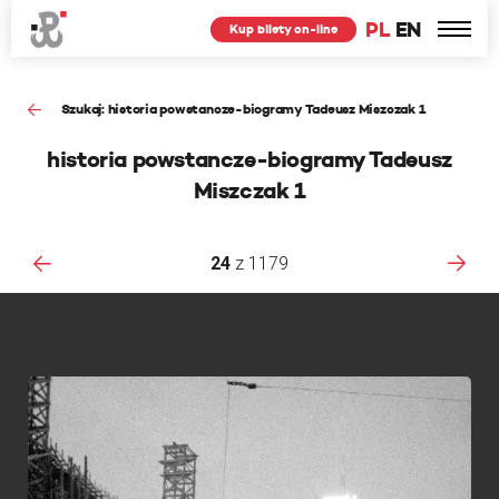
PL
EN
Kup bilety on-line
Szukaj: historia powstancze-biogramy Tadeusz Miszczak 1
historia powstancze-biogramy Tadeusz
Miszczak 1
24
z
1179
F