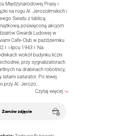
bu Międzynarodowej Prasy i
ążki na rogu Al. Jerozolimskich i
ego Światu z tablicą
miątkową poświęconą akcjom
ziałów Gwardii Ludowej w
iarni Cafe-Club w październiku
2 r. i lipcu 1943 r. Na
dnikach wokół budynku liczni
echodnie, przy sygnalizatorach
etlnych na drabinach robotnicy,
y latarni saturator. Po lewej
ki przy Al. Jerozo...
Czytaj więcej
Zamów zdjęcie