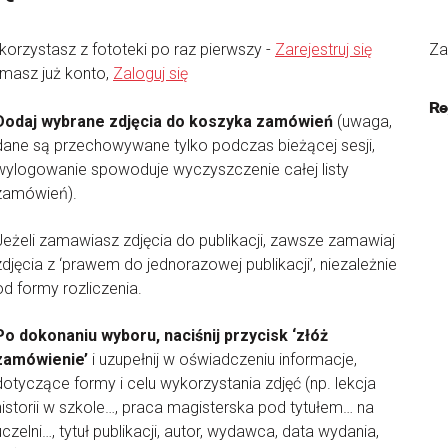
 korzystasz z fototeki po raz pierwszy -
Zarejestruj się
Za
 masz już konto,
Zaloguj się
Re
Dodaj wybrane zdjęcia do koszyka zamówień
(uwaga,
dane są przechowywane tylko podczas bieżącej sesji,
wylogowanie spowoduje wyczyszczenie całej listy
zamówień).
Jeżeli zamawiasz zdjęcia do publikacji, zawsze zamawiaj
zdjęcia z ‘prawem do jednorazowej publikacji’, niezależnie
od formy rozliczenia.
Po dokonaniu wyboru, naciśnij przycisk ‘złóż
zamówienie’
i uzupełnij w oświadczeniu informacje,
dotyczące formy i celu wykorzystania zdjęć (np. lekcja
historii w szkole…, praca magisterska pod tytułem… na
uczelni…, tytuł publikacji, autor, wydawca, data wydania,