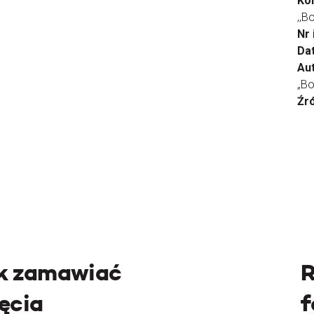
Ko
,,B
Nr
Da
Aut
„Bo
Źr
k zamawiać
R
jęcia
f