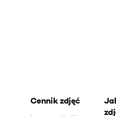
Cennik zdjęć
Ja
zd