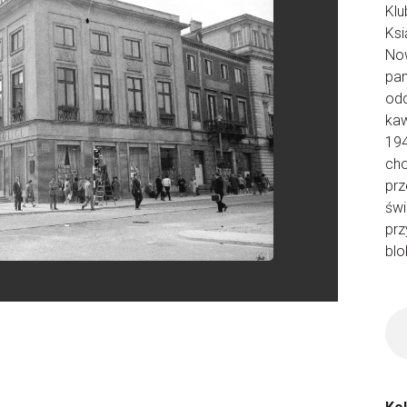
Klu
Ksi
Now
pa
odd
kaw
194
cho
prz
świ
prz
blo