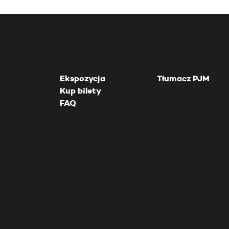
Ekspozycja
Tłumacz PJM
Kup bilety
FAQ