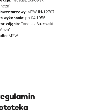
lekcja:
Tadeusz Bukowski
ończa"
 inwentarzowy:
MPW-IN/12707
ta wykonania:
po 04.1955
or zdjęcia:
Tadeusz Bukowski
ńcza”
ódło:
MPW
egulamin
ototeka