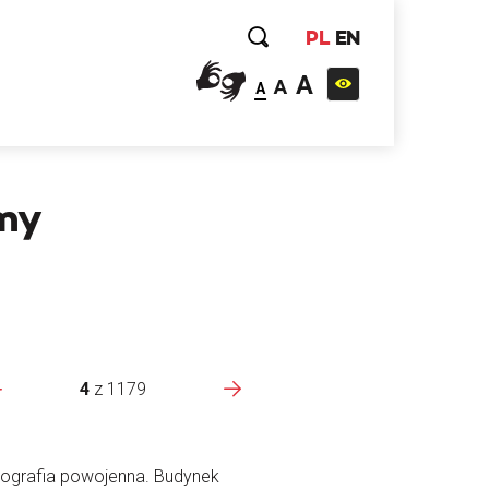
PL
EN
A
A
A
amy
4
z
1179
ografia powojenna. Budynek