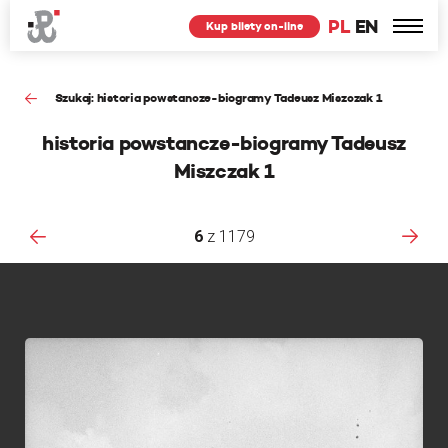
PL
EN
Kup bilety on-line
Szukaj: historia powstancze-biogramy Tadeusz Miszczak 1
historia powstancze-biogramy Tadeusz
Miszczak 1
6
z
1179
F