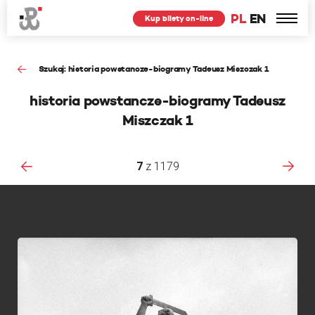
PL
EN
Kup bilety on-line
Szukaj: historia powstancze-biogramy Tadeusz Miszczak 1
historia powstancze-biogramy Tadeusz
Miszczak 1
7
z
1179
F