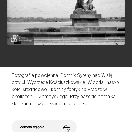
p
K
N
D
A
Ź
Fotografia powojenna. Pomnik Syreny nad Wisłą,
przy ul. Wybrzeże Kościuszkowskie. W oddali nasyp
kolei średnicowej i kominy fabryk na Pradze w
okolicach ul. Zamoyskiego. Przy basenie pomnika
skórzana teczka leżąca na chodniku.
Zamów zdjęcie