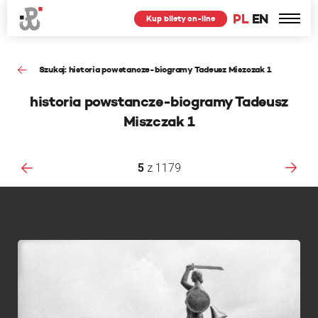
PL
EN
Kup bilety on-line
Szukaj: historia powstancze-biogramy Tadeusz Miszczak 1
historia powstancze-biogramy Tadeusz
Miszczak 1
5
z
1179
F