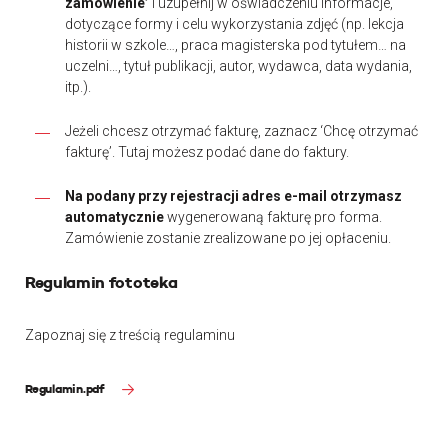
zamówienie’
i uzupełnij w oświadczeniu informacje,
dotyczące formy i celu wykorzystania zdjęć (np. lekcja
historii w szkole…, praca magisterska pod tytułem… na
uczelni…, tytuł publikacji, autor, wydawca, data wydania,
itp.).
Jeżeli chcesz otrzymać fakturę, zaznacz ‘Chcę otrzymać
fakturę’. Tutaj możesz podać dane do faktury.
Na podany przy rejestracji adres e-mail otrzymasz
automatycznie
wygenerowaną fakturę pro forma.
Zamówienie zostanie zrealizowane po jej opłaceniu.
Regulamin fototeka
Zapoznaj się z treścią regulaminu
Regulamin.pdf