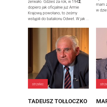
zerwało. Gdzieś za rok, w 194
2
,
mam z
dopiero jak oficjalnie już Armie
w dzie
Krajową powołano, to żeśmy
wstąpili do batalionu Odwet. W jak ...
strzelec
strz
TADEUSZ TOŁŁOCZKO
MAR