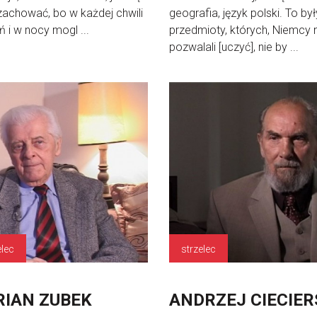
achować, bo w każdej chwili
geografia, język polski. To był
ń i w nocy mogl ...
przedmioty, których, Niemcy 
pozwalali [uczyć], nie by ...
elec
strzelec
IAN ZUBEK
ANDRZEJ CIECIER