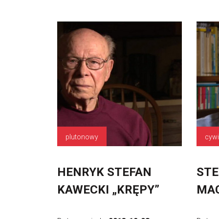
plutonowy
cywi
HENRYK STEFAN
STE
KAWECKI „KRĘPY”
MA