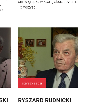
dni, w grupie, w której akurat byłam.
y
To wszyst ...
nie
starszy saper
SKI
RYSZARD RUDNICKI