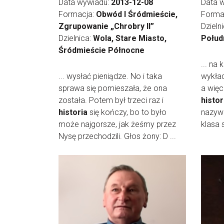
Data wywiadu:
2013-12-08
Data 
Formacja:
Obwód I Śródmieście,
Forma
Zgrupowanie „Chrobry II”
Dzieln
Dzielnica:
Wola, Stare Miasto,
Połud
Śródmieście Północne
... na
... wysłać pieniądze. No i taka
wykład
sprawa się pomieszała, że ona
a więc
została. Potem był trzeci raz i
histor
historia
się kończy, bo to było
nazywa
może najgorsze, jak żeśmy przez
klasa 
Nysę przechodzili. Głos żony: D ...