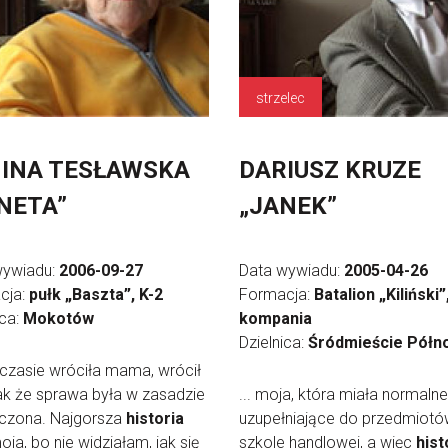
strzelec
INA TESŁAWSKA
DARIUSZ KRUZE
NETA”
„JANEK”
wywiadu:
2006-09-27
Data wywiadu:
2005-04-26
cja:
pułk „Baszta”, K-2
Formacja:
Batalion „Kiliński”,
ica:
Mokotów
kompania
Dzielnica:
Śródmieście Półn
ś czasie wróciła mama, wrócił
tak że sprawa była w zasadzie
... moja, która miała normalne
czona. Najgorsza
historia
uzupełniające do przedmiot
oja, bo nie widziałam, jak się
szkole handlowej, a więc
hist