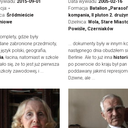
wywiadu:
2015-09-01
Data wywiadu:
2005-02-16
cja:
-
Formacja:
Batalion „Parasol”
ica:
Śródmieście
kompania, II pluton 2. druży
niowe
Dzielnica:
Wola, Stare Miasto
Powiśle, Czerniaków
 komplety, gdzie były
ane zabronione przedmioty,
... dokumenty były w innym k
 język polski, geografia,
następnego dnia obudziłem s
ia
, łacina, natomiast w szkole
Berlinie. Ale to już inna
histori
ło się, że to jest już pierwsza
po powrocie do kraju był pan
szkoły zawodowej, i ...
poddawany jakimś represjom
Dziwne, ale ...