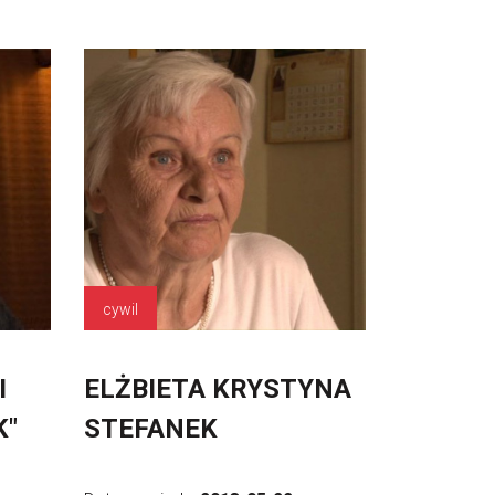
cywil
I
ELŻBIETA KRYSTYNA
K"
STEFANEK