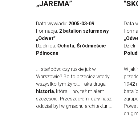
„JAREMA”
"SK
Data wywiadu:
2005-03-09
Data 
Formacja:
2 batalion szturmowy
Forma
„Odwet”
„Odwe
Dzielnica:
Ochota, Śródmieście
Dzieln
Północne
Połud
... stańców: czy ruskie już w
W jaki
Warszawie? Bo to przecież wtedy
przede
wszystko tym żyło... Taka druga
194
2
r
historia
, która... no, też miałem
batali
szczęście. Przeszedłem, cały nasz
zgrupo
oddział był w gmachu architektur ...
Powst
drugim 