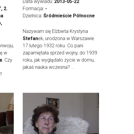
Data wywiadu:
2013-05-22
, 2.
Formacja:
-
na
Dzielnica:
Śródmieście Północne
,
Nazywam się Elżbieta Krystyna
Stefan
ek, urodzona w Warszawie
onwoju,
17 lutego 1932 roku. Co pani
ię w
zapamiętała sprzed wojny, do 1939
a
. Czy
roku, jak wyglądało życie w domu,
jakaś nauka wczesna? ...
?