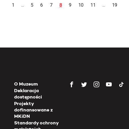
1
...
5
6
7
8
9
10
11
...
19
O Muzeum
Deklaracja
dostępności
Projekty
dofinansowane z
MKiDN
Standardy ochrony