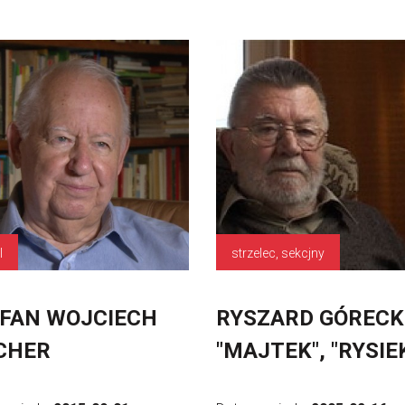
l
strzelec, sekcjny
FAN WOJCIECH
RYSZARD GÓRECK
CHER
"MAJTEK", "RYSIE