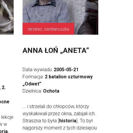
strzelec, sanitariuszka
ANNA ŁOŃ „ANETA”
Data wywiadu:
2005-05-21
Formacja:
2 batalion szturmowy
„Odwet”
 2.
Dzielnica:
Ochota
ocne
... i strzelali do chłopców, którzy
wyskakiwali przez okna, zabijali ich.
 lekcje
Straszna to była [
historia
]. To był
ów w
najgorszy moment z tych dziesięciu
oria
,