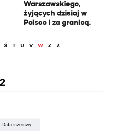
Warszawskiego,
żyjących dzisiaj w
Polsce i za granicą.
Ś
T
U
V
W
Z
Ż
Data rozmowy