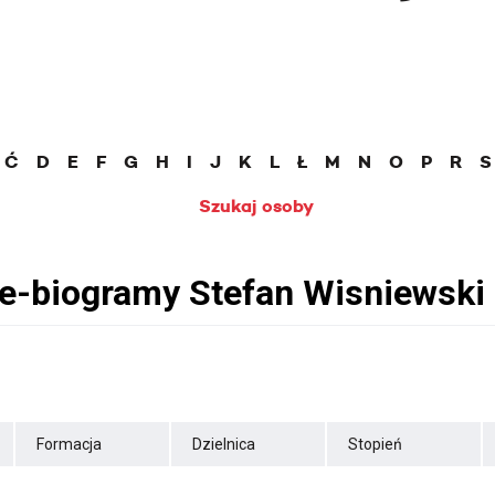
Ć
D
E
F
G
H
I
J
K
L
Ł
M
N
O
P
R
S
Szukaj osoby
Formacja
Dzielnica
Stopień