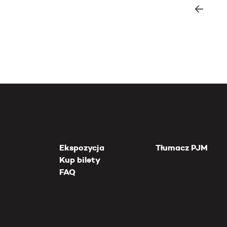
Ekspozycja
Tłumacz PJM
Kup bilety
FAQ