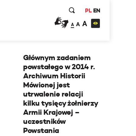
PL
EN
A
A
A
Głównym zadaniem
powstałego w 2014 r.
Archiwum Historii
Mówionej jest
utrwalenie relacji
kilku tysięcy żołnierzy
Armii Krajowej –
uczestników
Powstania