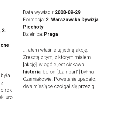
Data wywiadu:
2008-09-29
Formacja:
2. Warszawska Dywizja
Piechoty
 2.
Dzielnica:
Praga
ocne
... ałem właśnie tą jedną akcję.
Zresztą z tym, z którym miałem
[akcję], w ogóle jest ciekawa
historia
, bo on [„Lampart”] był na
 była
Czerniakowie. Powstanie upadało,
 z
dwa miesiące czołgał się przez g ...
 o rok
ek, uro