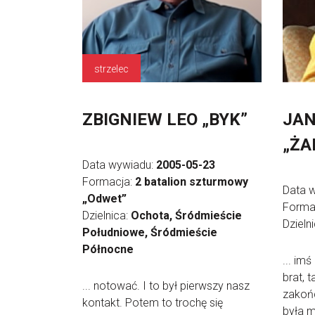
strzelec
ZBIGNIEW LEO „BYK”
JAN
„ŻA
Data wywiadu:
2005-05-23
Formacja:
2 batalion szturmowy
Data 
„Odwet”
Forma
Dzielnica:
Ochota, Śródmieście
Dzieln
Południowe, Śródmieście
Północne
... im
brat, 
... notować. I to był pierwszy nasz
zakoń
kontakt. Potem to trochę się
była m