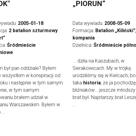
OK"
„PIORUN”
wywiadu:
2005-01-18
Data wywiadu:
2008-05-09
cja:
2 batalion szturmowy
Formacja:
Batalion „Kiliński”,
t”
kompania
ica:
Śródmieście
Dzielnica:
Śródmieście półn
niowe
... dziła na Kaszubach, w
m był pan oddziale? Byłem
Sierakowicach. My w trójkę
 wszystkim w konspiracji od
urodziliśmy się w Kielcach, bo
oku i następnie w tym samym
taka
historia
, że ja pochodzę
onie, w tym samym
bliźniaków... jeszcze młodszy
waniu brałem udział w
brat był. Najstarszy brat Lesz
aniu Warszawskim. Byłem w
...
...