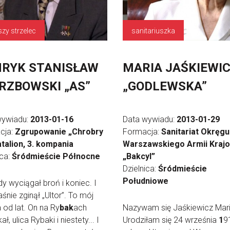
szy strzelec
sanitariuszka
RYK STANISŁAW
MARIA JAŚKIEWI
RZBOWSKI „AS”
„GODLEWSKA”
wywiadu:
2013-01-16
Data wywiadu:
2013-01-29
cja:
Zgrupowanie „Chrobry
Formacja:
Sanitariat Okręgu
 batalion, 3. kompania
Warszawskiego Armii Kraj
ica:
Śródmieście Północne
„Bakcyl”
Dzielnica:
Śródmieście
Południowe
edy wyciągał broń i koniec. I
aśnie zginął „Ultor”. To mój
 od lat. On na Ry
bak
ach
Nazywam się Jaśkiewicz Mari
ł, ulica Rybaki i niestety... I
Urodziłam się 24 września
1
9