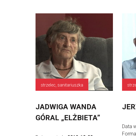
strzelec, sanitariuszka
strz
JADWIGA WANDA
JER
GÓRAL „ELŻBIETA”
Data 
Forma