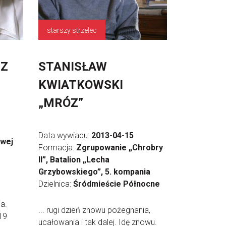
starszy strzelec
CZ
STANISŁAW
KWIATKOWSKI
„MRÓZ”
Data wywiadu:
2013-04-15
owej
Formacja:
Zgrupowanie „Chrobry
II”, Batalion „Lecha
Grzybowskiego”, 5. kompania
Dzielnica:
Śródmieście Północne
a.
... rugi dzień znowu pożegnania,
19
ucałowania i tak dalej. Idę znowu.