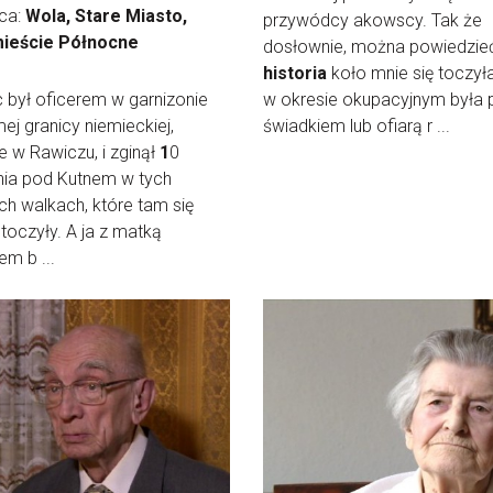
ica:
Wola, Stare Miasto,
przywódcy akowscy. Tak że
ieście Północne
dosłownie, można powiedzieć
historia
koło mnie się toczył
iec był oficerem w garnizonie
w okresie okupacyjnym była 
ej granicy niemieckiej,
świadkiem lub ofiarą r ...
e w Rawiczu, i zginął
1
0
nia pod Kutnem w tych
ch walkach, które tam się
toczyły. A ja z matką
em b ...