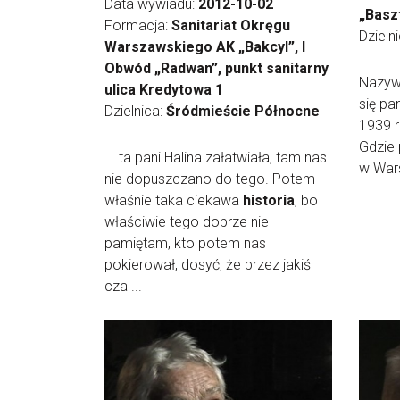
Data wywiadu:
2012-10-02
„Basz
Formacja:
Sanitariat Okręgu
Dzieln
Warszawskiego AK „Bakcyl”, I
Obwód „Radwan”, punkt sanitarny
Nazyw
ulica Kredytowa 1
się p
Dzielnica:
Śródmieście Północne
1939 r
Gdzie 
... ta pani Halina załatwiała, tam nas
w Wars
nie dopuszczano do tego. Potem
właśnie taka ciekawa
historia
, bo
właściwie tego dobrze nie
pamiętam, kto potem nas
pokierował, dosyć, że przez jakiś
cza ...