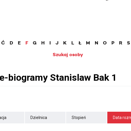
Ć
D
E
F
G
H
I
J
K
L
Ł
M
N
O
P
R
S
Szukaj osoby
cja
Dzielnica
Stopień
Data roz