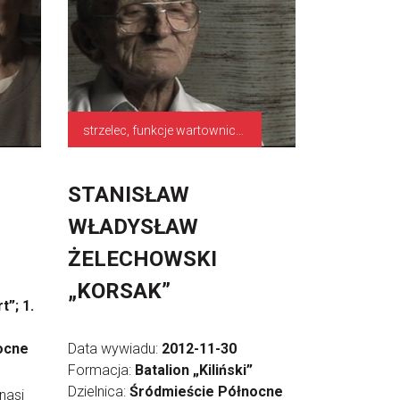
strzelec, funkcje wartownicze
STANISŁAW
WŁADYSŁAW
ŻELECHOWSKI
„KORSAK”
”; 1.
ocne
Data wywiadu:
2012-11-30
Formacja:
Batalion „Kiliński”
Dzielnica:
Śródmieście Północne
 nasi