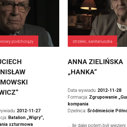
tonowy podchorąży
strzelec, sanitariuszka
JCIECH
ANNA ZIELIŃSKA
NISŁAW
„HANKA”
YMOWSKI
Data wywiadu:
2012-11-28
WICZ”
Formacja:
Zgrupowanie „Gurt
kompania
wywiadu:
2012-11-27
Dzielnica:
Śródmieście Półn
cja:
Batalion „Wigry”,
nia szturmowa
... lle dalej potem byli więzieni