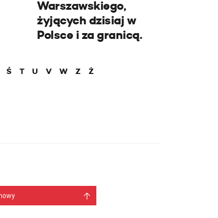
Warszawskiego,
żyjących dzisiaj w
Polsce i za granicą.
Ś
T
U
V
W
Z
Ż
mowy