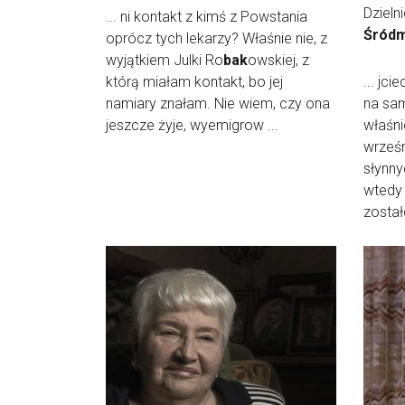
Dzieln
... ni kontakt z kimś z Powstania
Śródm
oprócz tych lekarzy? Właśnie nie, z
wyjątkiem Julki Ro
bak
owskiej, z
którą miałam kontakt, bo jej
... jc
namiary znałam. Nie wiem, czy ona
na sam
jeszcze żyje, wyemigrow ...
właśni
wrześ
słynny
wtedy 
został