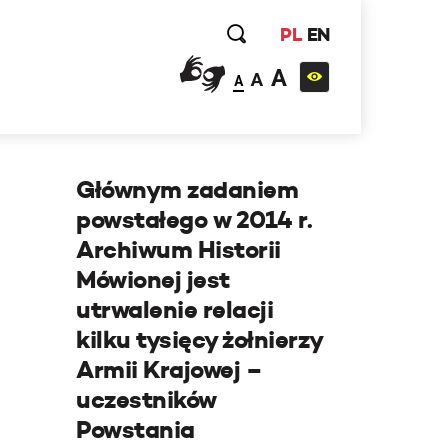
PL
EN
A
A
A
Głównym zadaniem
powstałego w 2014 r.
Archiwum Historii
Mówionej jest
utrwalenie relacji
kilku tysięcy żołnierzy
Armii Krajowej –
uczestników
Powstania