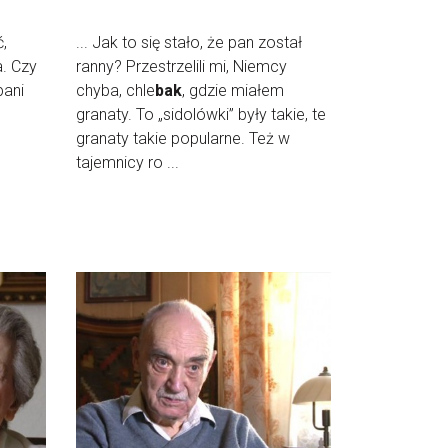
,
... Jak to się stało, że pan został
a. Czy
ranny? Przestrzelili mi, Niemcy
pani
chyba, chle
bak
, gdzie miałem
granaty. To „sidolówki” były takie, te
granaty takie popularne. Też w
tajemnicy ro ...