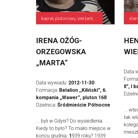
kapral, plutonowy, sierżant, łączniczka
star
IRENA OŻÓG-
HEN
ORZEGOWSKA
WIE
„MARTA”
Data 
Forma
Data wywiadu:
2012-11-30
II”, I
Formacja:
Batalion ,,Kiliński”, 6.
Dzieln
kompania „Wawer”, pluton 168
Dzielnica:
Śródmieście Północne
... wt
tak wł
... byli w Gdyni? Do wysiedlenia.
kolega
Kiedy to było? To miało miejsce w
mieszka
końcu grudnia.
1
939 roku? 1939