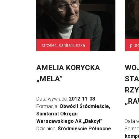
strzelec, sanitariuszka
plu
AMELIA KORYCKA
WO
„MELA”
STA
RZ
Data wywiadu:
2012-11-08
„RA
Formacja:
Obwód I Śródmieście,
Sanitariat Okręgu
Warszawskiego AK „Bakcyl”
Data 
Dzielnica:
Śródmieście Północne
Forma
kompa