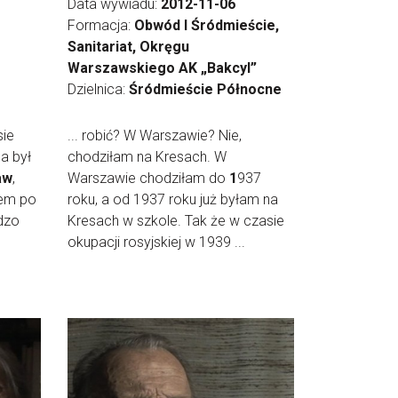
Data wywiadu:
2012-11-06
Formacja:
Obwód I Śródmieście,
Sanitariat, Okręgu
Warszawskiego AK „Bakcyl”
Dzielnica:
Śródmieście Północne
sie
... robić? W Warszawie? Nie,
 a był
chodziłam na Kresach. W
aw
,
Warszawie chodziłam do
1
937
łem po
roku, a od 1937 roku już byłam na
dzo
Kresach w szkole. Tak że w czasie
okupacji rosyjskiej w 1939 ...