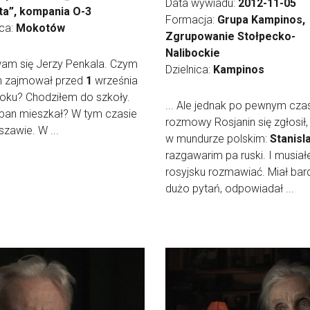
Data wywiadu:
2012-11-05
ta”, kompania O-3
Formacja:
Grupa Kampinos,
ica:
Mokotów
Zgrupowanie Stołpecko-
Nalibockie
am się Jerzy Penkala. Czym
Dzielnica:
Kampinos
an zajmował przed
1
września
oku? Chodziłem do szkoły.
... Ale jednak po pewnym cza
pan mieszkał? W tym czasie
rozmowy Rosjanin się zgłosił,
zawie. W ...
w mundurze polskim:
Stanisl
razgawarim pa ruski. I musia
rosyjsku rozmawiać. Miał bar
dużo pytań, odpowiadał ...