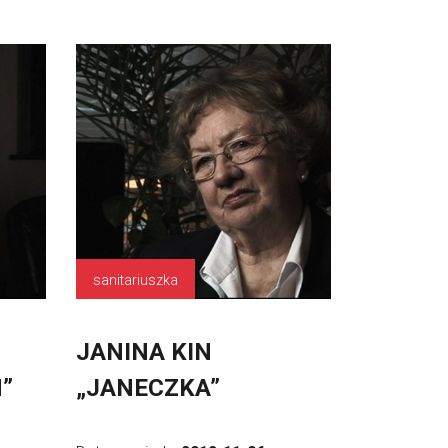
sanitariuszka
JANINA KIN
”
„JANECZKA”