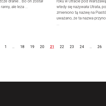
zcze dranie… Bo on został
roku w Utracie pod Warszawą
ranny, ale leża ...
wtedy się nazywała Utrata, p
zmieniono tą nazwę na Piast
uważano, że ta nazwa przyno
...
1
...
18
19
20
21
22
23
24
...
26