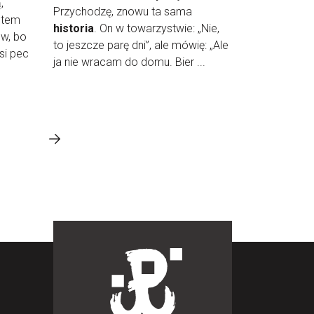
,
Przychodzę, znowu ta sama
otem
historia
. On w towarzystwie: „Nie,
ów, bo
to jeszcze parę dni”, ale mówię: „Ale
si pec
ja nie wracam do domu. Bier ...