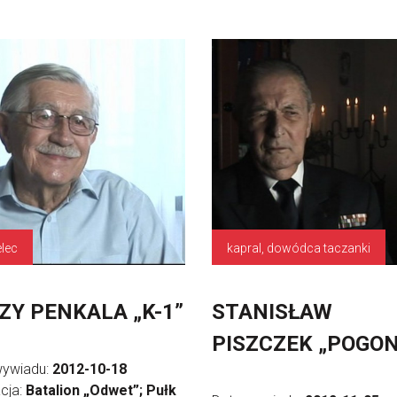
elec
kapral, dowódca taczanki
ZY PENKALA „K-1”
STANISŁAW
PISZCZEK „POGON
wywiadu:
2012-10-18
cja:
Batalion „Odwet”; Pułk