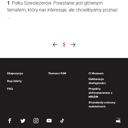
1
. Pułku Szwoleżerów. Powstanie jest głównym
tematem, który nas interesuje, ale chcielibyśmy poznać
...
5
Ekspozycja
Tłumacz PJM
O Muzeum
Deklaracja
Kup bilety
dostępności
FAQ
Projekty
dofinansowane z
MKiDN
Standardy ochrony
małoletnich