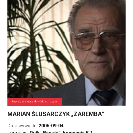
kapral, zastępca dowódcy drużyny
MARIAN ŚLUSARCZYK „ZAREMBA”
Data wywiadu:
2006-09-04
Formacja:
Pułk „Baszta”, kompania K-1