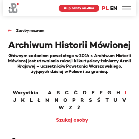
PL
EN
Kup bilety on-line
Zasoby muzeum
Archiwum Historii Mówionej
Głównym zadaniem powstałego w 2014 r. Archiwum Historii
Mówionej jest utrwalenie relacji kilku tysięcy żołnierzy Armii
Krajowej – uczestników Powstania Warszawskiego,
żyjących dzisiaj w Polsce i za granicą.
Wszystkie
A
B
C
Ć
D
E
F
G
H
I
J
K
L
Ł
M
N
O
P
R
S
Ś
T
U
V
W
Z
Ż
Szukaj osoby