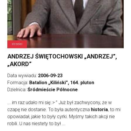
strzelec
ANDRZEJ ŚWIĘTOCHOWSKI „ANDRZEJ”,
„AKORD”
Data wywiadu:
2006-09-23
Formacja:
Batalion „Kiliński”, 164. pluton
Dzielnica:
Śródmieście Północne
... im raz udało mi się: > ” Już był zachwycony, że w
czapę nie dostanie. To była autentyczna
historia
, to mi
opowiadał, jakie to były cyrki. Myśmy takich akcji nie
robili. U nas niestety to był ...