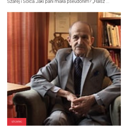
Szarej i Solca.Jaki pani miała pseudonim? „Halsz ...
strzelec