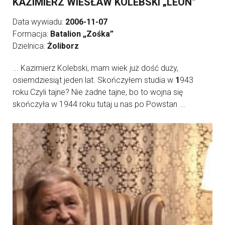
KAZIMIERZ WIESŁAW KOLEBSKI „LEON”
Data wywiadu:
2006-11-07
Formacja:
Batalion „Zośka”
Dzielnica:
Żoliborz
... Kazimierz Kolebski, mam wiek już dość duży,
osiemdziesiąt jeden lat. Skończyłem studia w
1
943
roku.Czyli tajne? Nie żadne tajne, bo to wojna się
skończyła w 1944 roku tutaj u nas po Powstan ...