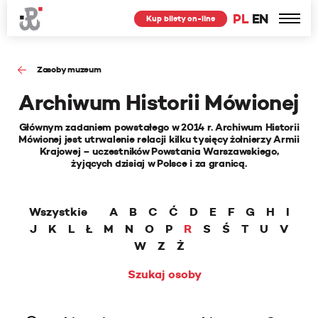
PL
EN
Kup bilety on-line
Zasoby muzeum
Archiwum Historii Mówionej
Głównym zadaniem powstałego w 2014 r. Archiwum Historii
Mówionej jest utrwalenie relacji kilku tysięcy żołnierzy Armii
Krajowej – uczestników Powstania Warszawskiego,
żyjących dzisiaj w Polsce i za granicą.
Wszystkie
A
B
C
Ć
D
E
F
G
H
I
J
K
L
Ł
M
N
O
P
R
S
Ś
T
U
V
W
Z
Ż
Szukaj osoby