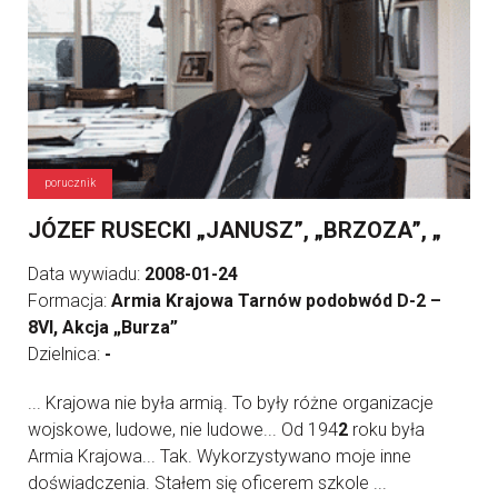
porucznik
JÓZEF RUSECKI „JANUSZ”, „BRZOZA”, „
Data wywiadu:
2008-01-24
Formacja:
Armia Krajowa Tarnów podobwód D-2 –
8VI, Akcja „Burza”
Dzielnica:
-
... Krajowa nie była armią. To były różne organizacje
wojskowe, ludowe, nie ludowe... Od 194
2
roku była
Armia Krajowa... Tak. Wykorzystywano moje inne
doświadczenia. Stałem się oficerem szkole ...