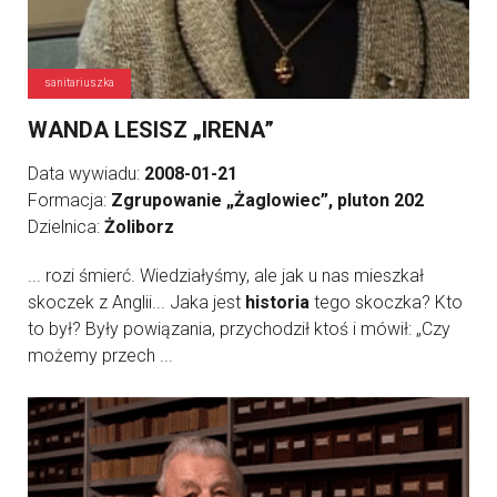
sanitariuszka
WANDA LESISZ „IRENA”
Data wywiadu:
2008-01-21
Formacja:
Zgrupowanie „Żaglowiec”, pluton 202
Dzielnica:
Żoliborz
... rozi śmierć. Wiedziałyśmy, ale jak u nas mieszkał
skoczek z Anglii... Jaka jest
historia
tego skoczka? Kto
to był? Były powiązania, przychodził ktoś i mówił: „Czy
możemy przech ...