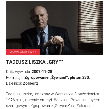
strzelec, celowniczy km
TADEUSZ LISZKA „GRYF”
Data wywiadu:
2007-11-28
Formacja:
Zgrupowanie „Żywiciel”, pluton 230.
Dzielnica:
Żoliborz
Tadeusz Liszka, urodzony w Warszawie 8 października
19
2
6 roku, obecnie emeryt. W czasie Powstania byłem
szeregowym. Zgrupowanie „Żniwiarz” na Żoliborzu.