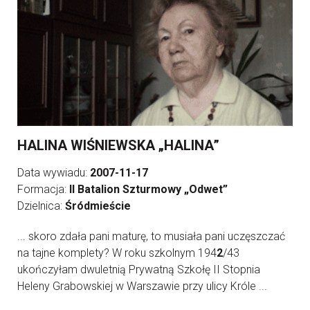
HALINA WIŚNIEWSKA „HALINA”
Data wywiadu:
2007-11-17
Formacja:
II Batalion Szturmowy „Odwet”
Dzielnica:
Śródmieście
... skoro zdała pani maturę, to musiała pani uczęszczać
na tajne komplety? W roku szkolnym 194
2
/43
ukończyłam dwuletnią Prywatną Szkołę II Stopnia
Heleny Grabowskiej w Warszawie przy ulicy Króle ...