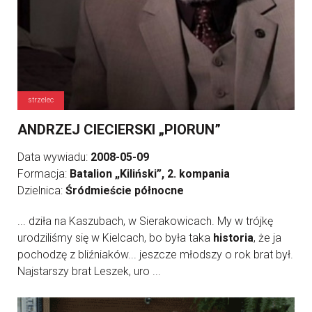
strzelec
ANDRZEJ CIECIERSKI „PIORUN”
Data wywiadu:
2008-05-09
Formacja:
Batalion „Kiliński”, 2. kompania
Dzielnica:
Śródmieście północne
... dziła na Kaszubach, w Sierakowicach. My w trójkę
urodziliśmy się w Kielcach, bo była taka
historia
, że ja
pochodzę z bliźniaków... jeszcze młodszy o rok brat był.
Najstarszy brat Leszek, uro ...