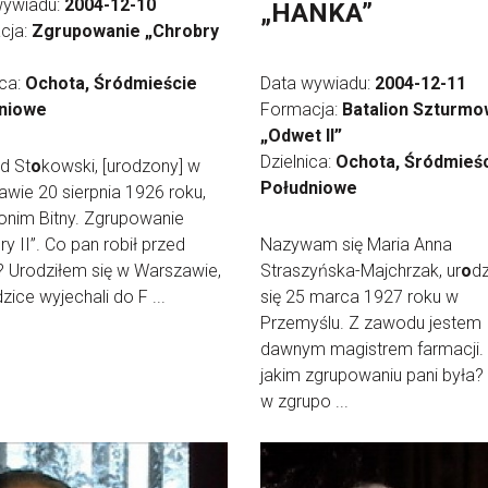
wywiadu:
2004-12-10
„HANKA”
cja:
Zgrupowanie „Chrobry
ica:
Ochota, Śródmieście
Data wywiadu:
2004-12-11
niowe
Formacja:
Batalion Szturmo
„Odwet II”
Dzielnica:
Ochota, Śródmieś
d St
o
kowski, [urodzony] w
Południowe
wie 20 sierpnia 1926 roku,
onim Bitny. Zgrupowanie
ry II”. Co pan robił przed
Nazywam się Maria Anna
 Urodziłem się w Warszawie,
Straszyńska-Majchrzak, ur
o
d
dzice wyjechali do F ...
się 25 marca 1927 roku w
Przemyślu. Z zawodu jestem
dawnym magistrem farmacji.
jakim zgrupowaniu pani była
w zgrupo ...