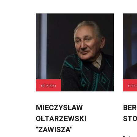
strzelec
strz
MIECZYSŁAW
BE
OŁTARZEWSKI
STO
"ZAWISZA"