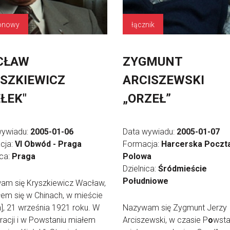
tonowy
łącznik
CŁAW
ZYGMUNT
SZKIEWICZ
ARCISZEWSKI
EŁEK"
„ORZEŁ”
wywiadu:
2005-01-06
Data wywiadu:
2005-01-07
cja:
VI Obwód - Praga
Formacja:
Harcerska Poczt
ica:
Praga
Polowa
Dzielnica:
Śródmieście
Południowe
am się Kryszkiewicz Wacław,
łem się w Chinach, w mieście
n], 21 września 1921 roku. W
Nazywam się Zygmunt Jerzy
racji i w Powstaniu miałem
Arciszewski, w czasie P
o
wsta