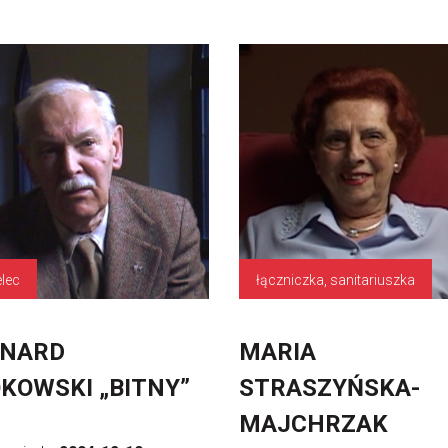
elec
łączniczka, sanitariuszka
RNARD
MARIA
KOWSKI „BITNY”
STRASZYŃSKA-
MAJCHRZAK