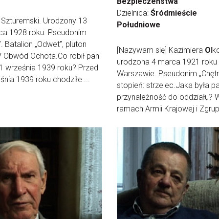
Bezpieczeństwa
Dzielnica:
Śródmieście
i Szturemski. Urodzony 13
Południowe
ca 1928 roku. Pseudonim
. Batalion „Odwet”, pluton
[Nazywam się] Kazimiera
O
lk
V Obwód Ochota.Co robił pan
urodzona 4 marca 1921 roku
1 września 1939 roku? Przed
Warszawie. Pseudonim „Chętn
śnia 1939 roku chodziłe ...
stopień: strzelec.Jaka była pa
przynależność do oddziału? 
ramach Armii Krajowej i Zgrup