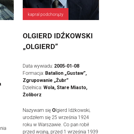
kapral podchorąży
OLGIERD IDŹKOWSKI
„OLGIERD”
Data wywiadu:
2005-01-08
Formacja:
Batalion „Gustaw”,
Zgrupowanie „Żubr”
a
Dzielnica:
Wola, Stare Miasto,
Żoliborz
Nazywam się
O
lgierd Idźkowski,
urodziłem się 25 września 1924
roku w Warszawie. Co pan robił
nia
przed wojną, przed 1 września 1939