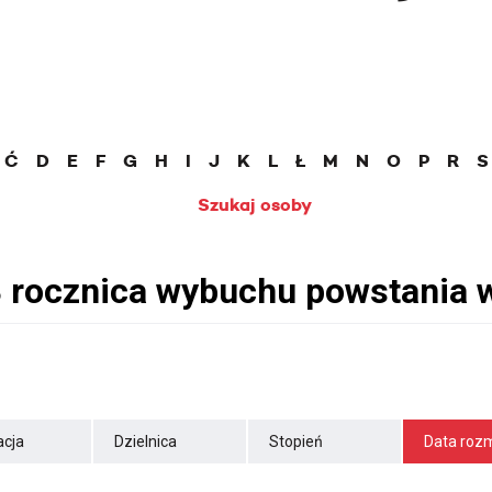
Ć
D
E
F
G
H
I
J
K
L
Ł
M
N
O
P
R
S
Szukaj osoby
cja
Dzielnica
Stopień
Data roz