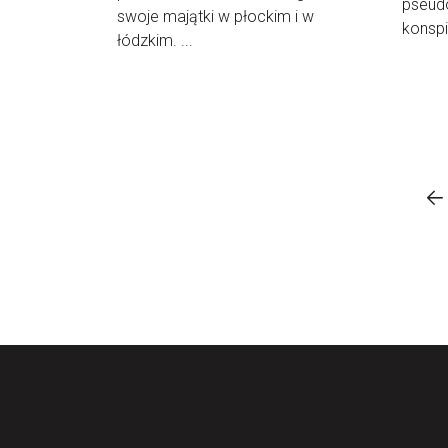
pseudo
swoje majątki w płockim i w
konspir
łódzkim. ...