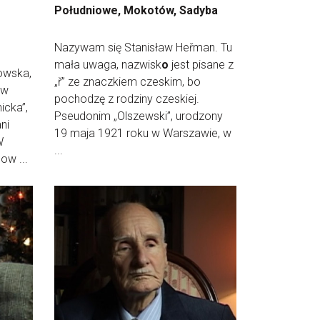
Południowe, Mokotów, Sadyba
Nazywam się Stanisław Heřman. Tu
mała uwaga, nazwisk
o
jest pisane z
owska,
„ř” ze znaczkiem czeskim, bo
 w
pochodzę z rodziny czeskiej.
icka”,
Pseudonim „Olszewski”, urodzony
ni
19 maja 1921 roku w Warszawie, w
W
...
ow ...