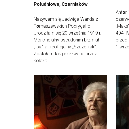
Południowe, Czerniaków
Ant
o
n
Nazywam się Jadwiga Wanda z
czerw
T
o
maszewskich Podrygałło.
„Maks”
Urodziłam się 20 września 1919 r.
404, I
Mój oficjalny pseudonim brzmiał
przed 
„Isia” a nieoficjalny „Szczeniak”.
1 wrze
Zostałam tak przezwana przez
koleża ...