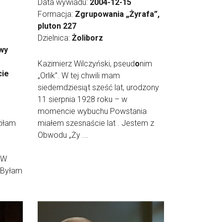
Data wywiadu:
2004-12-15
Formacja:
Zgrupowania „Żyrafa”,
pluton 227
Dzielnica:
Żoliborz
wy
Kazimierz Wilczyński, pseud
o
nim
cie
„Orlik”. W tej chwili mam
siedemdziesiąt sześć lat, urodzony
11 sierpnia 1928 roku – w
momencie wybuchu Powstania
ziłam
miałem szesnaście lat . Jestem z
Obwodu „Ży ...
 W
? Byłam