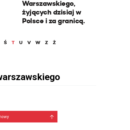
Warszawskiego,
żyjących dzisiaj w
Polsce i za granicą.
Ś
T
U
V
W
Z
Ż
mowy