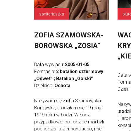
sanitariuszka
plu
ZOFIA SZAMOWSKA-
WA
BOROWSKA „ZOSIA”
KRY
„KI
Data wywiadu:
2005-01-05
Formacja:
2 batalion szturmowy
Data 
„Odwet” ; Batalion „Golski”
Forma
Dzielnica:
Ochota
Dzieln
Nazywam się Z
o
fia Szamowska-
Nazyw
Borowska, urodziłam się 19 maja
ur
o
dzi
1919 roku w Łodzi. W Łodzi
[Harbi
przypadkowo, bo rodzice moi byli
konspi
pochodzenia ziemiańskiego, mieli