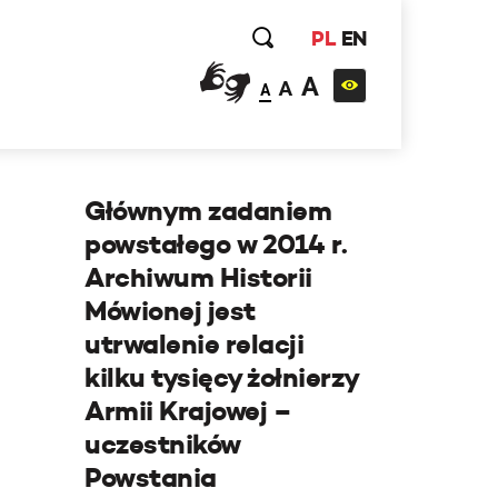
PL
EN
A
A
A
Głównym zadaniem
powstałego w 2014 r.
Archiwum Historii
Mówionej jest
utrwalenie relacji
kilku tysięcy żołnierzy
Armii Krajowej –
uczestników
Powstania