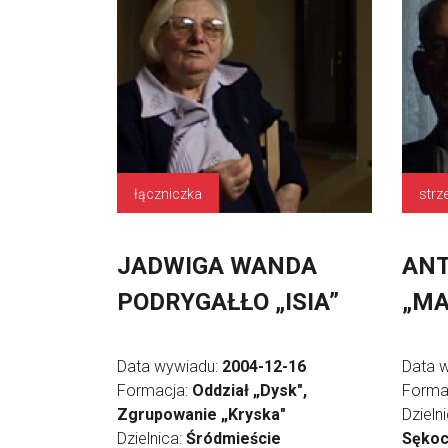
łączniczka
strz
JADWIGA WANDA
ANT
PODRYGAŁŁO „ISIA”
„MA
Data wywiadu:
2004-12-16
Data 
Formacja:
Oddział „Dysk",
Forma
Zgrupowanie „Kryska"
Dzieln
Dzielnica:
Śródmieście
Sękoc