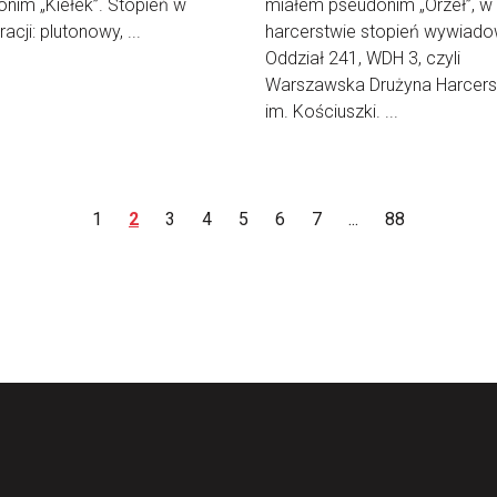
nim „Kiełek”. Stopień w
miałem pseudonim „Orzeł”, w
acji: plutonowy, ...
harcerstwie stopień wywiado
Oddział 241, WDH 3, czyli
Warszawska Drużyna Harcers
im. Kościuszki. ...
1
2
3
4
5
6
7
...
88