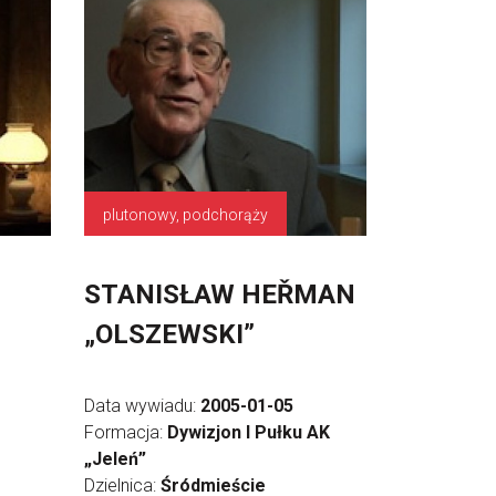
plutonowy, podchorąży
STANISŁAW HEŘMAN
„OLSZEWSKI”
Data wywiadu:
2005-01-05
Formacja:
Dywizjon I Pułku AK
„Jeleń”
Dzielnica:
Śródmieście