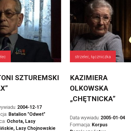
elec
strzelec, łączniczka
ONI SZTUREMSKI
KAZIMIERA
X”
OLKOWSKA
„CHĘTNICKA”
wywiadu:
2004-12-17
cja:
Batalion "Odwet"
Data wywiadu:
2005-01-04
ica:
Ochota, Lasy
Formacja:
Korpus
ińskie, Lasy Chojnowskie