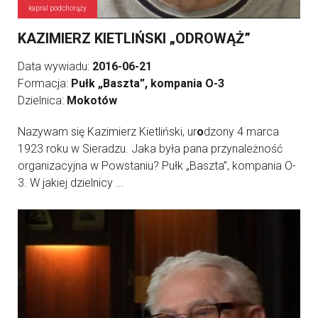
kapral podchorąży
KAZIMIERZ KIETLIŃSKI „ODROWĄŻ”
Data wywiadu:
2016-06-21
Formacja:
Pułk „Baszta”, kompania O-3
Dzielnica:
Mokotów
Nazywam się Kazimierz Kietliński, ur
o
dzony 4 marca
1923 roku w Sieradzu. Jaka była pana przynależność
organizacyjna w Powstaniu? Pułk „Baszta”, kompania O-
3. W jakiej dzielnicy ...