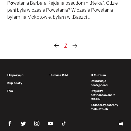
P
o
wstania Barbara Kejdana pseudonim „Nelka”. Gdzie
pani była w czasie Powstania? W czasie Powstania
byłam na Mokotowie, byłam w „Baszci ...
7
Ekspozycja
Tłumacz PJM
O Muzeum
Deklaracja
Kup bilety
dostępności
FAQ
Projekty
dofinansowane z
MKiDN
Standardy ochrony
małoletnich