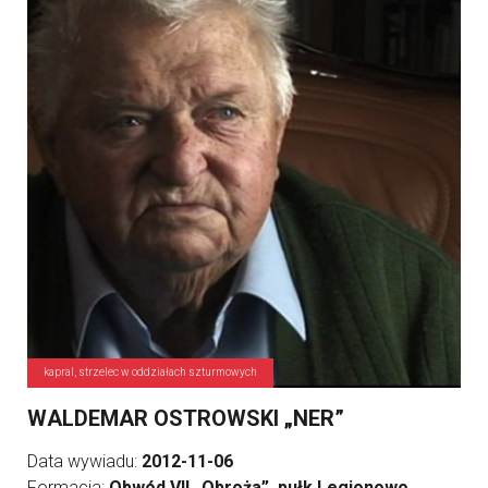
kapral, strzelec w oddziałach szturmowych
WALDEMAR OSTROWSKI „NER”
Data wywiadu:
2012-11-06
Formacja:
Obwód VII „Obroża”, pułk Legionowo,