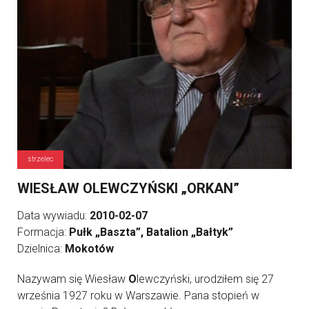
strzelec
WIESŁAW OLEWCZYŃSKI „ORKAN”
Data wywiadu:
2010-02-07
Formacja:
Pułk „Baszta”, Batalion „Bałtyk”
Dzielnica:
Mokotów
Nazywam się Wiesław
O
lewczyński, urodziłem się 27
września 1927 roku w Warszawie. Pana stopień w