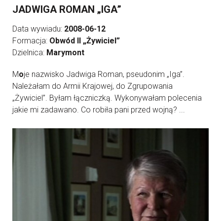
JADWIGA ROMAN „IGA”
Data wywiadu:
2008-06-12
Formacja:
Obwód II „Żywiciel”
Dzielnica:
Marymont
M
o
je nazwisko Jadwiga Roman, pseudonim „Iga”.
Należałam do Armii Krajowej, do Zgrupowania
„Żywiciel”. Byłam łączniczką. Wykonywałam polecenia
jakie mi zadawano. Co robiła pani przed wojną? ...