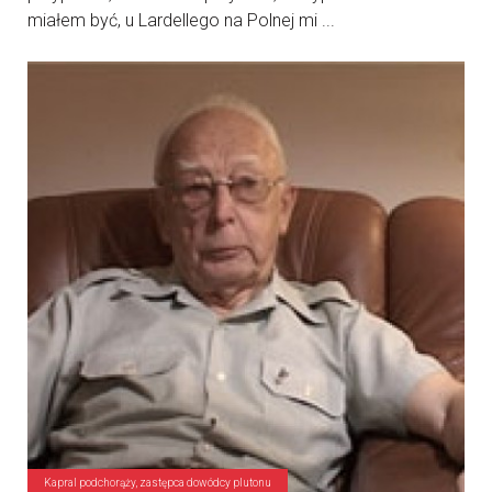
miałem być, u Lardellego na Polnej mi ...
Kapral podchorąży, zastępca dowódcy plutonu