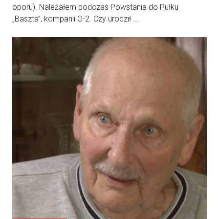
oporu). Należałem podczas Powstania do Pułku
„Baszta”, kompanii O-2. Czy urodził ...