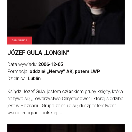
sanitariusz
JÓZEF GULA „LONGIN”
Data wywiadu:
2006-12-05
Formacja:
oddział „Nerwy” AK, potem LWP
Dzielnica:
Lublin
Ksiądz Józef Gula, jestem czł
o
nkiem grupy księży, która
nazywa się „Towarzystwo Chrystusowe” i której siedziba
jest w Poznaniu. Grupa zajmuje się duszpasterstwem
wśród emigracji polskiej. Ur ...