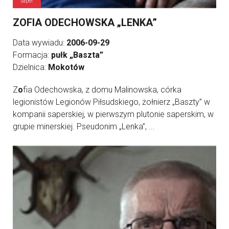
Saper
ZOFIA ODECHOWSKA „LENKA”
Data wywiadu:
2006-09-29
Formacja:
pułk „Baszta”
Dzielnica:
Mokotów
Z
o
fia Odechowska, z domu Malinowska, córka
legionistów Legionów Piłsudskiego, żołnierz „Baszty” w
kompanii saperskiej, w pierwszym plutonie saperskim, w
grupie minerskiej. Pseudonim „Lenka”, ...