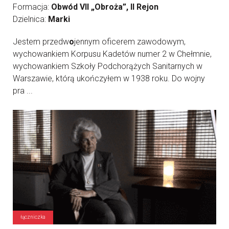
Formacja:
Obwód VII „Obroża”, II Rejon
Dzielnica:
Marki
Jestem przedw
o
jennym oficerem zawodowym,
wychowankiem Korpusu Kadetów numer 2 w Chełmnie,
wychowankiem Szkoły Podchorążych Sanitarnych w
Warszawie, którą ukończyłem w 1938 roku. Do wojny
pra ...
łączniczka