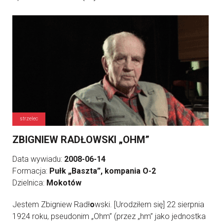
strzelec
ZBIGNIEW RADŁOWSKI „OHM”
Data wywiadu:
2008-06-14
Formacja:
Pułk „Baszta”, kompania O-2
Dzielnica:
Mokotów
Jestem Zbigniew Radł
o
wski. [Urodziłem się] 22 sierpnia
1924 roku, pseudonim „Ohm” (przez „hm” jako jednostka