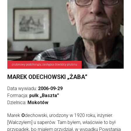
plutonowy podchorąży, zastępca dowódcy plutonu
MAREK ODECHOWSKI „ŻABA”
Data wywiadu:
2006-09-29
Formacja:
pułk „Baszta”
Dzielnica:
Mokotów
Marek
O
dechowski, urodzony w 1920 roku, inżynier.
[Walczyłem] u saperów. Tam byłem, właściwie to był
przypadek, bo miałem przydział, w wypadku Powstania