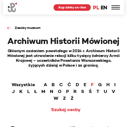
PL
EN
Kup bilety on-line
Zasoby muzeum
Archiwum Historii Mówionej
Głównym zadaniem powstałego w 2014 r. Archiwum Historii
Mówionej jest utrwalenie relacji kilku tysięcy żołnierzy Armii
Krajowej – uczestników Powstania Warszawskiego,
żyjących dzisiaj w Polsce i za granicą.
Wszystkie
A
B
C
Ć
D
E
F
G
H
I
J
K
L
Ł
M
N
O
P
R
S
Ś
T
U
V
W
Z
Ż
Szukaj osoby