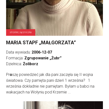
strzelec, łączniczka
MARIA STAPF „MAŁGORZATA”
Data wywiadu:
2006-12-07
Formacja:
Zgrupowanie „Żubr”
Dzielnica:
Żoliborz
Pr
o
szę powiedzieć jak dla pani zaczęła się II wojna
światowa. Czy pamięta pani dzień 1 września? 1
września dokładnie nie pamiętam. Byłam u babci na
wakacjach na Wołyniu pod Krzemie ...