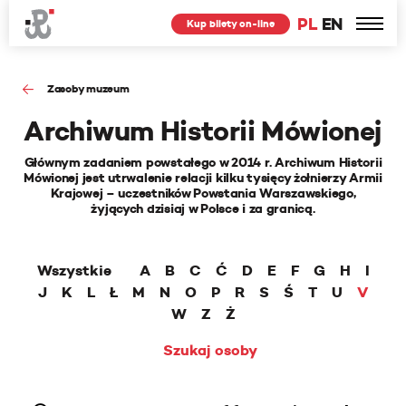
PL
EN
Kup bilety on-line
Zasoby muzeum
Archiwum Historii Mówionej
Głównym zadaniem powstałego w 2014 r. Archiwum Historii
Mówionej jest utrwalenie relacji kilku tysięcy żołnierzy Armii
Krajowej – uczestników Powstania Warszawskiego,
żyjących dzisiaj w Polsce i za granicą.
Wszystkie
A
B
C
Ć
D
E
F
G
H
I
J
K
L
Ł
M
N
O
P
R
S
Ś
T
U
V
W
Z
Ż
Szukaj osoby