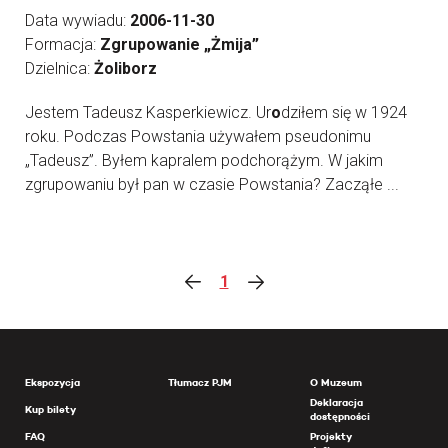
Data wywiadu:
2006-11-30
Formacja:
Zgrupowanie „Żmija”
Dzielnica:
Żoliborz
Jestem Tadeusz Kasperkiewicz. Ur
o
dziłem się w 1924
roku. Podczas Powstania używałem pseudonimu
„Tadeusz”. Byłem kapralem podchorążym. W jakim
zgrupowaniu był pan w czasie Powstania? Zacząłe ...
1
Ekspozycja
Tłumacz PJM
O Muzeum
Deklaracja
Kup bilety
dostępności
FAQ
Projekty