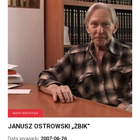
kapral podchorąży
JANUSZ OSTROWSKI „ŻBIK”
Data wywiadu:
2007-06-26