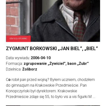
starszy strzelec
ZYGMUNT BORKOWSKI „JAN BIEL”, „BIEL”
Data wywiadu:
2006-04-10
Formacja:
zgrupowanie „Żywiciel”, baon „Żubr”
Dzielnica:
Żoliborz
C
o
robił pan przed wojną? Byłem uczniem, chodziłem
do gimnazjum na Krakowskie Przedmieście. Pan
Konopczyński był dyrektorem. Krakowskie
Przedmieście zdaje się 55, to było vis a vis figurki M ...