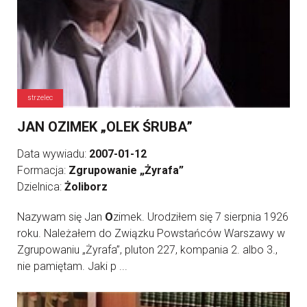
strzelec
JAN OZIMEK „OLEK ŚRUBA”
Data wywiadu:
2007-01-12
Formacja:
Zgrupowanie „Żyrafa”
Dzielnica:
Żoliborz
Nazywam się Jan
O
zimek. Urodziłem się 7 sierpnia 1926
roku. Należałem do Związku Powstańców Warszawy w
Zgrupowaniu „Żyrafa”, pluton 227, kompania 2. albo 3.,
nie pamiętam. Jaki p ...