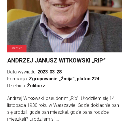
strzelec
ANDRZEJ JANUSZ WITKOWSKI „RIP”
Data wywiadu:
2023-03-28
Formacja:
Zgrupowanie „Żmija”, pluton 224
Dzielnica:
Żoliborz
Andrzej Witk
o
wski, pseudonim „Rip”. Urodziłem się 14
listopada 1930 roku w Warszawie. Gdzie dokładnie pan
się urodził, gdzie pan mieszkał, gdzie pana rodzice
mieszkali? Urodziłem si ...