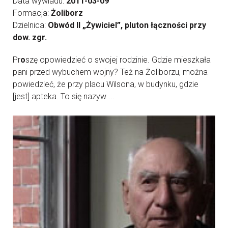
Data wywiadu:
2011-03-09
Formacja:
Żoliborz
Dzielnica:
Obwód II „Żywiciel”, pluton łączności przy
dow. zgr.
Pr
o
szę opowiedzieć o swojej rodzinie. Gdzie mieszkała
pani przed wybuchem wojny? Też na Żoliborzu, można
powiedzieć, że przy placu Wilsona, w budynku, gdzie
[jest] apteka. To się nazyw ...