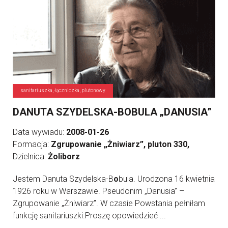
sanitariuszka, łączniczka, plutonowy
DANUTA SZYDELSKA-BOBULA „DANUSIA”
Data wywiadu:
2008-01-26
Formacja:
Zgrupowanie „Żniwiarz”, pluton 330,
Dzielnica:
Żoliborz
Jestem Danuta Szydelska-B
o
bula. Urodzona 16 kwietnia
1926 roku w Warszawie. Pseudonim „Danusia” –
Zgrupowanie „Żniwiarz”. W czasie Powstania pełniłam
funkcję sanitariuszki.Proszę opowiedzieć ...