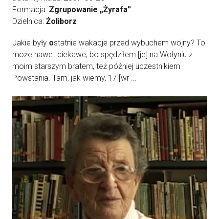
Formacja:
Zgrupowanie „Żyrafa”
Dzielnica:
Żoliborz
Jakie były
o
statnie wakacje przed wybuchem wojny? To
może nawet ciekawe, bo spędziłem [je] na Wołyniu z
moim starszym bratem, też później uczestnikiem
Powstania. Tam, jak wiemy, 17 [wr ...