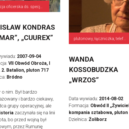
funkcja oficerska ds. specjalnych poruczeń
ISŁAW KONDRAS
MAR”, „CUUREX”
plutonowy, łączniczka, telefonistka
wywiadu:
2007-09-04
WANDA
cja:
VII Obwód Obroża, I
KOSSOBUDZKA
 2. Batalion, pluton 717
ica:
Bródno
„WRZOS”
ry o nim. Był bardzo
Data wywiadu:
2014-08-02
ażowany i bardzo ciekawy,
Formacja:
Obwód II „Żywiciel
a grupy operacyjnej, ale
kompania sztabowa, pluton
istoria
zaczynała się na linii
Dzielnica:
Żoliborz
ta, bo przed wojną był
owym, przez Rumunię