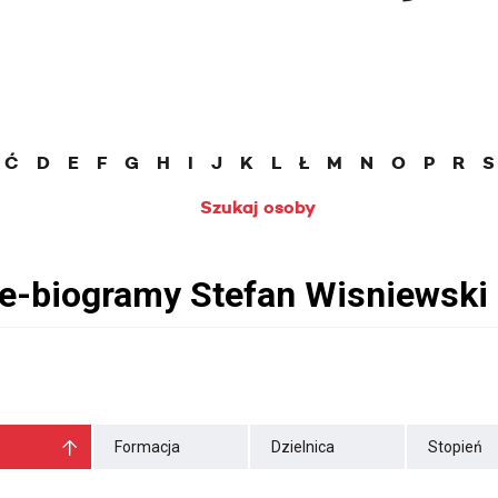
Ć
D
E
F
G
H
I
J
K
L
Ł
M
N
O
P
R
S
Szukaj osoby
Formacja
Dzielnica
Stopień