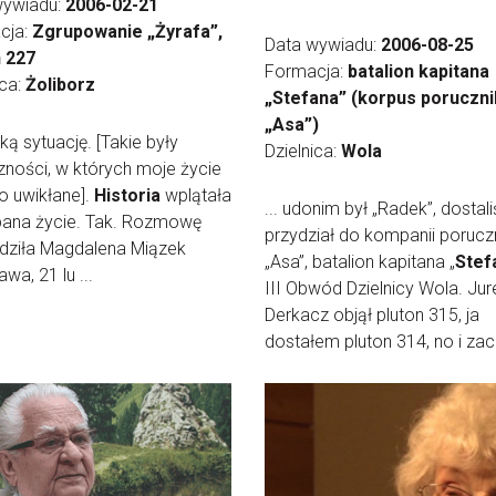
wywiadu:
2006-02-21
cja:
Zgrupowanie „Żyrafa”,
Data wywiadu:
2006-08-25
n 227
Formacja:
batalion kapitana
ica:
Żoliborz
„Stefana” (korpus poruczni
„Asa”)
aką sytuację. [Takie były
Dzielnica:
Wola
zności, w których moje życie
o uwikłane].
Historia
wplątała
... udonim był „Radek”, dostal
pana życie. Tak. Rozmowę
przydział do kompanii porucz
dziła Magdalena Miązek
„Asa”, batalion kapitana „
Stef
wa, 21 lu ...
III Obwód Dzielnicy Wola. Jur
Derkacz objął pluton 315, ja
dostałem pluton 314, no i zac 