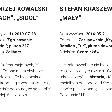
RZEJ KOWALSKI
STEFAN KRASZEW
ACH”, „SIDOL”
„MAŁY”
wywiadu:
2019-07-28
Data wywiadu:
2014-05-21
cja:
Zgrupowanie
Formacja:
Zgrupowanie „Kry
iel”; pluton 227
Batalion „Tur”, pluton dowó
ica:
Żoliborz
Dzielnica:
Czerniaków
z jakichś znajomych, jej
... e załamywali, bo nie było
… To ona miała chyba ze
rozkazu. Nie było rozkazu. Cz
cie lat. To była paskudna
taka szczególna
historia
, kt
ia
, bo nagle wpadła kontrola,
chciałbym pan opowiedzieć, 
inie policyjnej, że są z policji
utkwiło panu w pamięci z cz
alej. Weszli do ś ...
Powstania? Ni ...