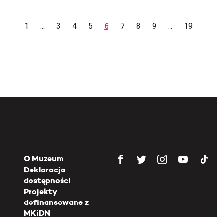
1
...
3
4
5
6
7
8
9
...
19
O Muzeum
Deklaracja
dostępności
Projekty
dofinansowane z
MKiDN