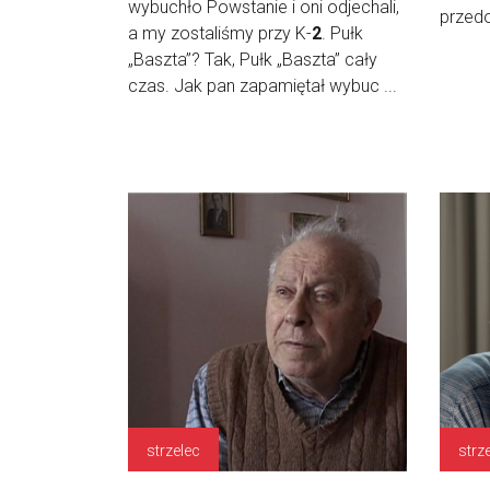
wybuchło Powstanie i oni odjechali,
przedos
a my zostaliśmy przy K-
2
. Pułk
„Baszta”? Tak, Pułk „Baszta” cały
czas. Jak pan zapamiętał wybuc ...
strzelec