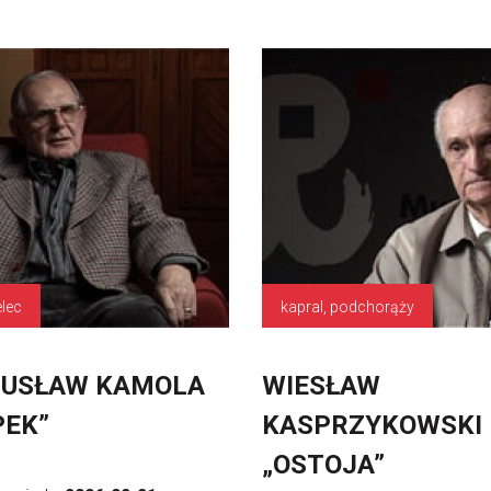
elec
kapral, podchorąży
GUSŁAW KAMOLA
WIESŁAW
PEK”
KASPRZYKOWSKI
„OSTOJA”