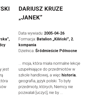
SKI
DARIUSZ KRUZE
„JANEK”
Data wywiadu:
2005-04-26
ska”,
Formacja:
Batalion „Kiliński”, 2.
dcy
kompania
Dzielnica:
Śródmieście Północne
... moja, która miała normalne lekcje
y jest
uzupełniające do przedmiotów w
órą
szkole handlowej, a więc
historia
,
która
geografia, język polski. To były
asów
przedmioty, których, Niemcy nie
pozwalali [uczyć], nie by ...