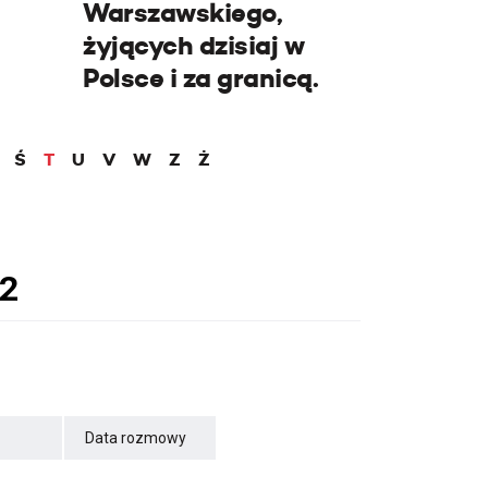
Warszawskiego,
żyjących dzisiaj w
Polsce i za granicą.
Ś
T
U
V
W
Z
Ż
Data rozmowy