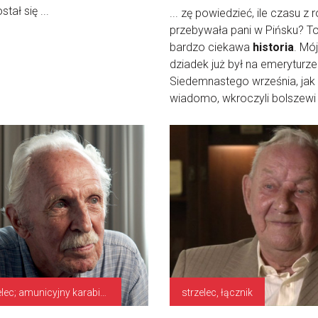
tał się ...
... zę powiedzieć, ile czasu z 
przebywała pani w Pińsku? To
bardzo ciekawa
historia
. Mój
dziadek już był na emeryturze
Siedemnastego września, jak
wiadomo, wkroczyli bolszewi .
strzelec; amunicyjny karabinu
strzelec, łącznik