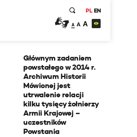
PL
EN
A
A
A
Głównym zadaniem
powstałego w 2014 r.
Archiwum Historii
Mówionej jest
utrwalenie relacji
kilku tysięcy żołnierzy
Armii Krajowej –
uczestników
Powstania