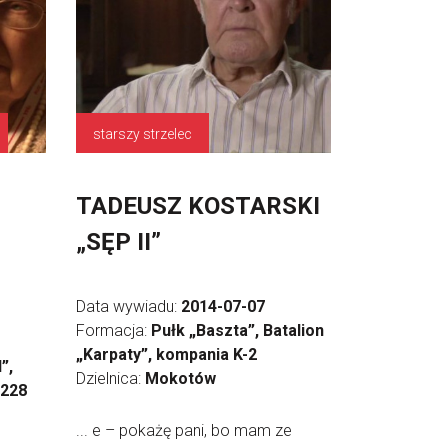
starszy strzelec
TADEUSZ KOSTARSKI
„SĘP II”
Data wywiadu:
2014-07-07
Formacja:
Pułk „Baszta”, Batalion
„Karpaty”, kompania K-2
”,
Dzielnica:
Mokotów
 228
... e – pokażę pani, bo mam ze