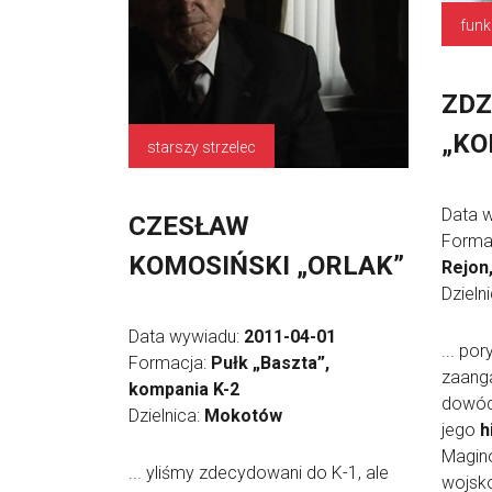
ZDZ
„KO
starszy strzelec
Data 
CZESŁAW
Forma
KOMOSIŃSKI „ORLAK”
Rejon,
Dzieln
Data wywiadu:
2011-04-01
... po
Formacja:
Pułk „Baszta”,
zaang
kompania K-2
dowódc
Dzielnica:
Mokotów
jego
h
Magino
... yliśmy zdecydowani do K-1, ale
wojsk