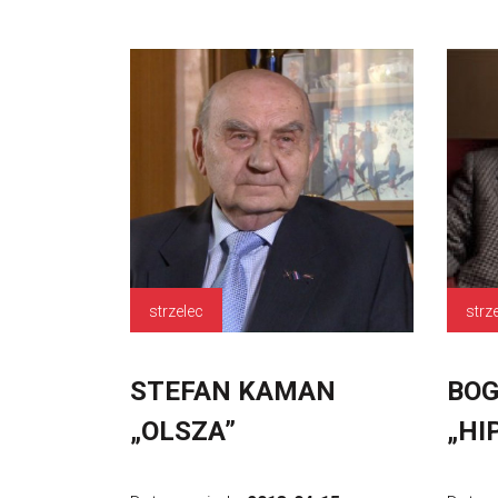
strzelec
strz
STEFAN KAMAN
BO
„OLSZA”
„HI