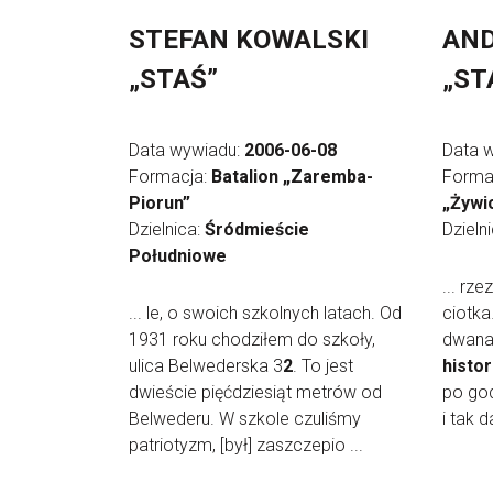
STEFAN KOWALSKI
AND
„STAŚ”
„ST
Data wywiadu:
2006-06-08
Data 
Formacja:
Batalion „Zaremba-
Forma
Piorun”
„Żywic
Dzielnica:
Śródmieście
Dzieln
Południowe
... rze
... le, o swoich szkolnych latach. Od
ciotka
1931 roku chodziłem do szkoły,
dwanaś
ulica Belwederska 3
2
. To jest
histor
dwieście pięćdziesiąt metrów od
po godz
Belwederu. W szkole czuliśmy
i tak d
patriotyzm, [był] zaszczepio ...