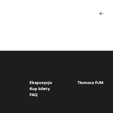
Ekspozycja
Tłumacz PJM
Kup bilety
FAQ