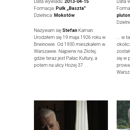
Data wywiadu:
2013-04-15
Data 
Formacja:
Pułk „Baszta”
Forma
Dzielnica:
Mokotów
pluto
Dzieln
Nazywam się
Stefan
Kaman.
Urodziłem się 19 maja 1926 roku w
... w t
Brwinowie. Od 1930 mieszkałem w
okolic
Warszawie. Najpierw na Złotej,
został
gdzie teraz jest Pałac Kultury, a
się w 
potem na ulicy Hożej 37. ...
prowa
Warsza