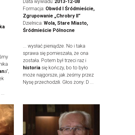
Data wywiadu:
2013-12-08
Formacja:
Obwód I Śródmieście,
Zgrupowanie „Chrobry II”
Dzielnica:
Wola, Stare Miasto,
ka
Śródmieście Północne
... wysłać pieniądze. No i taka
sprawa się pomieszała, że ona
iśmy
została. Potem był trzeci raz i
nika
historia
się kończy, bo to było
an
a”,
może najgorsze, jak żeśmy przez
ek
Nysę przechodzili. Głos żony: D ...
...