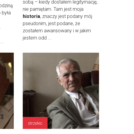
sobą – kiedy dostałem legitymację,
rodziną
nie pamiętam. Tam jest moja
 była
historia
, znaczy jest podany mój
pseudonim, jest podane, że
.
zostałem awansowany i w jakim
jestem odd ...
..
strzelec