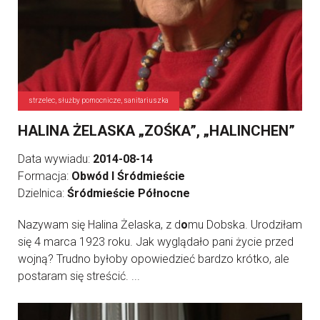
strzelec, służby pomocnicze, sanitariuszka
HALINA ŻELASKA „ZOŚKA”, „HALINCHEN”
Data wywiadu:
2014-08-14
Formacja:
Obwód I Śródmieście
Dzielnica:
Śródmieście Północne
Nazywam się Halina Żelaska, z d
o
mu Dobska. Urodziłam
się 4 marca 1923 roku. Jak wyglądało pani życie przed
wojną? Trudno byłoby opowiedzieć bardzo krótko, ale
postaram się streścić. ...