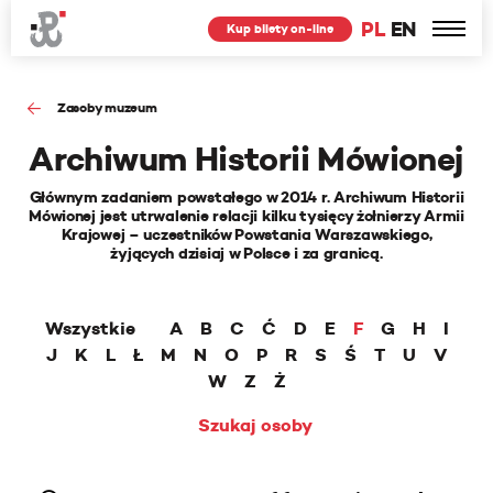
PL
EN
Kup bilety on-line
Zasoby muzeum
Archiwum Historii Mówionej
Głównym zadaniem powstałego w 2014 r. Archiwum Historii
Mówionej jest utrwalenie relacji kilku tysięcy żołnierzy Armii
Krajowej – uczestników Powstania Warszawskiego,
żyjących dzisiaj w Polsce i za granicą.
Wszystkie
A
B
C
Ć
D
E
F
G
H
I
J
K
L
Ł
M
N
O
P
R
S
Ś
T
U
V
W
Z
Ż
Szukaj osoby