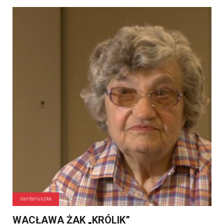
sanitariuszka
WACŁAWA ŻAK „KRÓLIK”