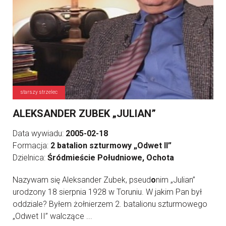
starszy strzelec
ALEKSANDER ZUBEK „JULIAN”
Data wywiadu:
2005-02-18
Formacja:
2 batalion szturmowy „Odwet II”
Dzielnica:
Śródmieście Południowe, Ochota
Nazywam się Aleksander Zubek, pseud
o
nim „Julian”
urodzony 18 sierpnia 1928 w Toruniu. W jakim Pan był
oddziale? Byłem żołnierzem 2. batalionu szturmowego
„Odwet II” walczące ...