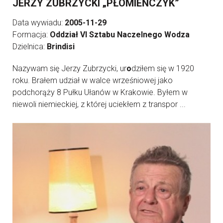
JERZY ZUBRZYCKI „PŁOMIEŃCZYK”
Data wywiadu:
2005-11-29
Formacja:
Oddział VI Sztabu Naczelnego Wodza
Dzielnica:
Brindisi
Nazywam się Jerzy Zubrzycki, ur
o
dziłem się w 1920
roku. Brałem udział w walce wrześniowej jako
podchorąży 8 Pułku Ułanów w Krakowie. Byłem w
niewoli niemieckiej, z której uciekłem z transpor ...