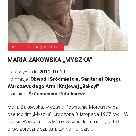
sanitariuszka, służby pomocnicze
MARIA ŻAKOWSKA „MYSZKA”
Data wywiadu:
2011-10-10
Formacja:
Obwód I Śródmieście, Sanitariat Okręgu
Warszawskiego Armii Krajowej „Bakcyl”
Dzielnica:
Śródmieście Południowe
Maria Żak
o
wska, w czasie Powstania Mordasewicz,
pseudonim „Myszka”, urodzona 8 listopada 1927 roku. W
czasie Powstania byłyśmy w szpitalu numer 1, to był
prowizoryczny szpital przy Komendzie ...