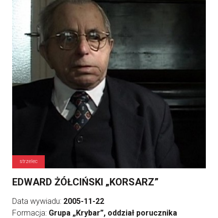
strzelec
EDWARD ŻÓŁCIŃSKI „KORSARZ”
Data wywiadu:
2005-11-22
Formacja:
Grupa „Krybar”, oddział porucznika