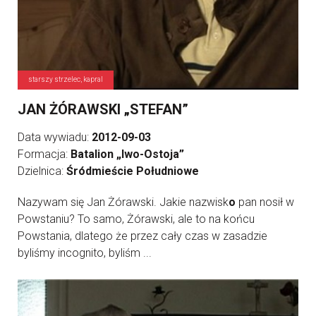
starszy strzelec, kapral
JAN ŻÓRAWSKI „STEFAN”
Data wywiadu:
2012-09-03
Formacja:
Batalion „Iwo-Ostoja”
Dzielnica:
Śródmieście Południowe
Nazywam się Jan Żórawski. Jakie nazwisk
o
pan nosił w
Powstaniu? To samo, Żórawski, ale to na końcu
Powstania, dlatego że przez cały czas w zasadzie
byliśmy incognito, byliśm ...