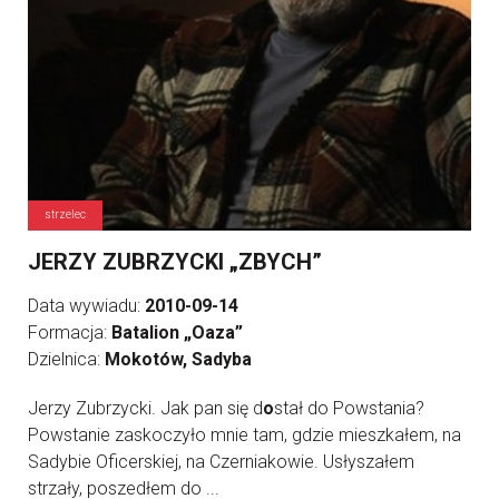
strzelec
JERZY ZUBRZYCKI „ZBYCH”
Data wywiadu:
2010-09-14
Formacja:
Batalion „Oaza”
Dzielnica:
Mokotów, Sadyba
Jerzy Zubrzycki. Jak pan się d
o
stał do Powstania?
Powstanie zaskoczyło mnie tam, gdzie mieszkałem, na
Sadybie Oficerskiej, na Czerniakowie. Usłyszałem
strzały, poszedłem do ...