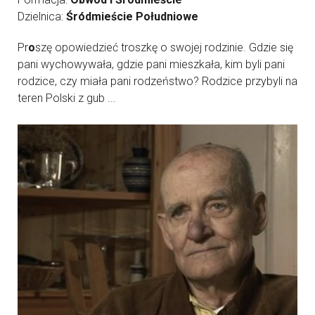
Dzielnica:
Śródmieście Południowe
Pr
o
szę opowiedzieć troszkę o swojej rodzinie. Gdzie się
pani wychowywała, gdzie pani mieszkała, kim byli pani
rodzice, czy miała pani rodzeństwo? Rodzice przybyli na
teren Polski z gub ...