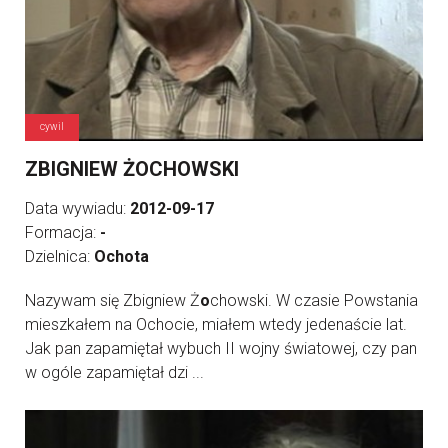
cywil
ZBIGNIEW ŻOCHOWSKI
Data wywiadu:
2012-09-17
Formacja:
-
Dzielnica:
Ochota
Nazywam się Zbigniew Ż
o
chowski. W czasie Powstania
mieszkałem na Ochocie, miałem wtedy jedenaście lat.
Jak pan zapamiętał wybuch II wojny światowej, czy pan
w ogóle zapamiętał dzi ...