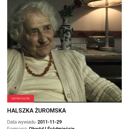
sanitariuszka
HALSZKA ŻUROMSKA
Data wywiadu:
2011-11-29
Formacja:
Obwód I Śródmieście