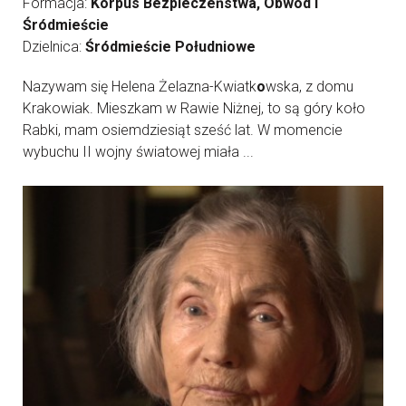
Formacja:
Korpus Bezpieczeństwa, Obwód I
Śródmieście
Dzielnica:
Śródmieście Południowe
Nazywam się Helena Żelazna-Kwiatk
o
wska, z domu
Krakowiak. Mieszkam w Rawie Niżnej, to są góry koło
Rabki, mam osiemdziesiąt sześć lat. W momencie
wybuchu II wojny światowej miała ...