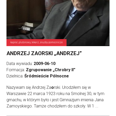
kapral, plutonowy, lekarz, służby pomocnicze
ANDRZEJ ZAORSKI „ANDRZEJ”
Data wywiadu:
2009-06-10
Formacja:
Zgrupowanie „Chrobry II”
Dzielnica:
Śródmieście Północne
Nazywam się Andrzej Za
o
rski. Urodziłem się w
Warszawie 22 marca 1923 roku na Smolnej 30, w tym
gmachu, w którym było i jest Gimnazjum imienia Jana
Zamoyskiego. Tamże chodziłem do szkoły. W 1 ...