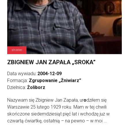
strzelec
ZBIGNIEW JAN ZAPAŁA „SROKA”
Data wywiadu:
2004-12-09
Formacja:
Zgrupowanie „Żniwiarz”
Dzielnica:
Żoliborz
Nazywam się Zbigniew Jan Zapała, ur
o
dziłem się
Warszawie 25 lutego 1929 roku. Mam w tej chwili
skończone siedemdziesiąt pięć lat i wchodzę już w
czwartą ćwiartkę, ostatnią – na pewno – w moi ...