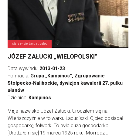
starszy sierżant, strzelec
JÓZEF ZAŁUCKI „WIELOPOLSKI”
Data wywiadu:
2013-01-23
Formacja:
Grupa „Kampinos”, Zgrupowanie
Stołpecko-Nalibockie, dywizjon kawalerii 27. pułku
ułanów
Dzielnica:
Kampinos
M
o
je nazwisko Józef Załucki. Urodziłem się na
Wileńszczyźnie w folwarku Łabuciszki. Ojciec posiadał
gospodarkę, folwark. To była duża gospodarka.
[Urodziłem się] 19 marca 1925 roku. Moi rodz ...