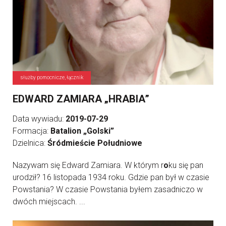
służby pomocnicze, łącznik
EDWARD ZAMIARA „HRABIA”
Data wywiadu:
2019-07-29
Formacja:
Batalion „Golski”
Dzielnica:
Śródmieście Południowe
Nazywam się Edward Zamiara. W którym r
o
ku się pan
urodził? 16 listopada 1934 roku. Gdzie pan był w czasie
Powstania? W czasie Powstania byłem zasadniczo w
dwóch miejscach. ...