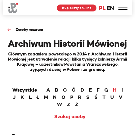
PL
EN
Kup bilety on-line
Zasoby muzeum
Archiwum Historii Mówionej
Głównym zadaniem powstałego w 2014 r. Archiwum Historii
Mówionej jest utrwalenie relacji kilku tysięcy żołnierzy Armii
Krajowej – uczestników Powstania Warszawskiego,
żyjących dzisiaj w Polsce i za granicą.
Wszystkie
A
B
C
Ć
D
E
F
G
H
I
J
K
L
Ł
M
N
O
P
R
S
Ś
T
U
V
W
Z
Ż
Szukaj osoby