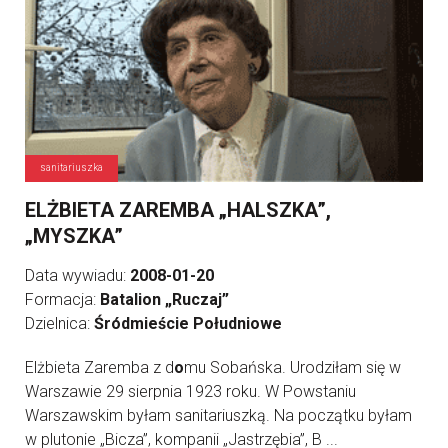
sanitariuszka
ELŻBIETA ZAREMBA „HALSZKA”,
„MYSZKA”
Data wywiadu:
2008-01-20
Formacja:
Batalion „Ruczaj”
Dzielnica:
Śródmieście Południowe
Elżbieta Zaremba z d
o
mu Sobańska. Urodziłam się w
Warszawie 29 sierpnia 1923 roku. W Powstaniu
Warszawskim byłam sanitariuszką. Na początku byłam
w plutonie „Bicza”, kompanii „Jastrzębia”, B ...