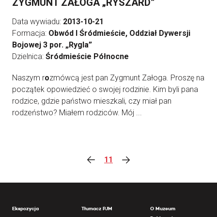
ZYGMUNT ZAŁOGA „RYSZARD”
Data wywiadu:
2013-10-21
Formacja:
Obwód I Śródmieście, Oddział Dywersji
Bojowej 3 por. „Rygla”
Dzielnica:
Śródmieście Północne
Naszym r
o
zmówcą jest pan Zygmunt Załoga. Proszę na
początek opowiedzieć o swojej rodzinie. Kim byli pana
rodzice, gdzie państwo mieszkali, czy miał pan
rodzeństwo? Miałem rodziców. Mój ...
11
Ekspozycja
Tłumacz PJM
O Muzeum