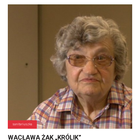
sanitariuszka
WACŁAWA ŻAK „KRÓLIK”