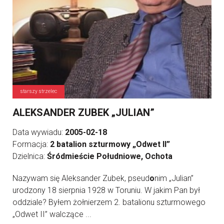
starszy strzelec
ALEKSANDER ZUBEK „JULIAN”
Data wywiadu:
2005-02-18
Formacja:
2 batalion szturmowy „Odwet II”
Dzielnica:
Śródmieście Południowe, Ochota
Nazywam się Aleksander Zubek, pseud
o
nim „Julian”
urodzony 18 sierpnia 1928 w Toruniu. W jakim Pan był
oddziale? Byłem żołnierzem 2. batalionu szturmowego
„Odwet II” walczące ...