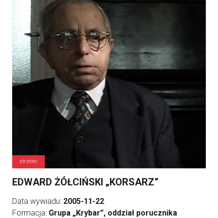
strzelec
EDWARD ŻÓŁCIŃSKI „KORSARZ”
Data wywiadu:
2005-11-22
Formacja:
Grupa „Krybar”, oddział porucznika