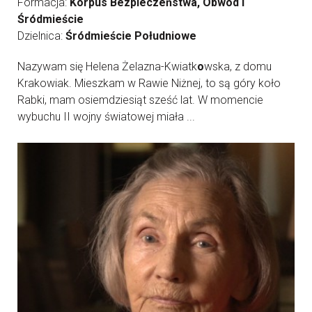
Formacja:
Korpus Bezpieczeństwa, Obwód I
Śródmieście
Dzielnica:
Śródmieście Południowe
Nazywam się Helena Żelazna-Kwiatk
o
wska, z domu
Krakowiak. Mieszkam w Rawie Niżnej, to są góry koło
Rabki, mam osiemdziesiąt sześć lat. W momencie
wybuchu II wojny światowej miała ...