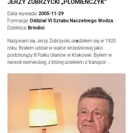
JERZY ZUBRZYCKI „PŁOMIEŃCZYK”
Data wywiadu:
2005-11-29
Formacja:
Oddział VI Sztabu Naczelnego Wodza
Dzielnica:
Brindisi
Nazywam się Jerzy Zubrzycki, ur
o
dziłem się w 1920
roku. Brałem udział w walce wrześniowej jako
podchorąży 8 Pułku Ułanów w Krakowie. Byłem w
niewoli niemieckiej, z której uciekłem z transpor ...