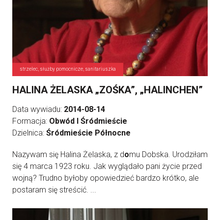
strzelec, służby pomocnicze, sanitariuszka
HALINA ŻELASKA „ZOŚKA”, „HALINCHEN”
Data wywiadu:
2014-08-14
Formacja:
Obwód I Śródmieście
Dzielnica:
Śródmieście Północne
Nazywam się Halina Żelaska, z d
o
mu Dobska. Urodziłam
się 4 marca 1923 roku. Jak wyglądało pani życie przed
wojną? Trudno byłoby opowiedzieć bardzo krótko, ale
postaram się streścić. ...