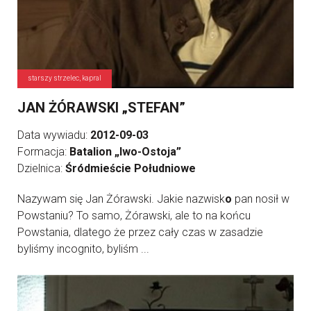
starszy strzelec, kapral
JAN ŻÓRAWSKI „STEFAN”
Data wywiadu:
2012-09-03
Formacja:
Batalion „Iwo-Ostoja”
Dzielnica:
Śródmieście Południowe
Nazywam się Jan Żórawski. Jakie nazwisk
o
pan nosił w
Powstaniu? To samo, Żórawski, ale to na końcu
Powstania, dlatego że przez cały czas w zasadzie
byliśmy incognito, byliśm ...