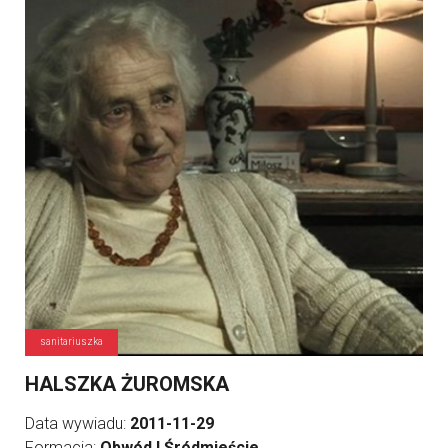
sanitariuszka
HALSZKA ŻUROMSKA
Data wywiadu:
2011-11-29
Formacja:
Obwód I Śródmieście