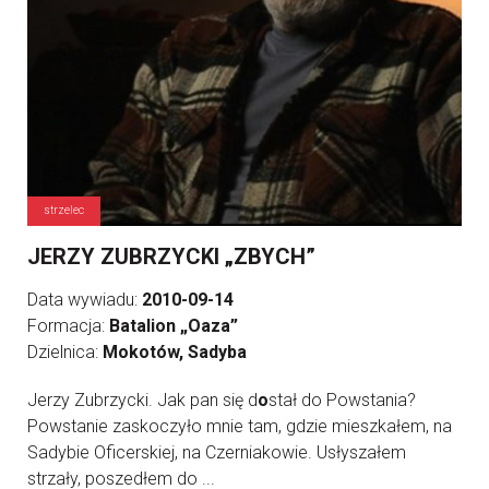
strzelec
JERZY ZUBRZYCKI „ZBYCH”
Data wywiadu:
2010-09-14
Formacja:
Batalion „Oaza”
Dzielnica:
Mokotów, Sadyba
Jerzy Zubrzycki. Jak pan się d
o
stał do Powstania?
Powstanie zaskoczyło mnie tam, gdzie mieszkałem, na
Sadybie Oficerskiej, na Czerniakowie. Usłyszałem
strzały, poszedłem do ...