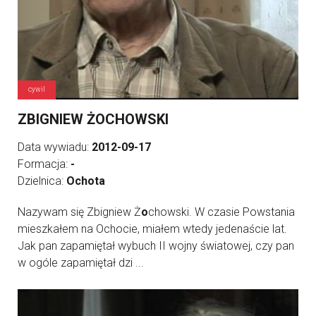
cywil
ZBIGNIEW ŻOCHOWSKI
Data wywiadu:
2012-09-17
Formacja:
-
Dzielnica:
Ochota
Nazywam się Zbigniew Ż
o
chowski. W czasie Powstania
mieszkałem na Ochocie, miałem wtedy jedenaście lat.
Jak pan zapamiętał wybuch II wojny światowej, czy pan
w ogóle zapamiętał dzi ...