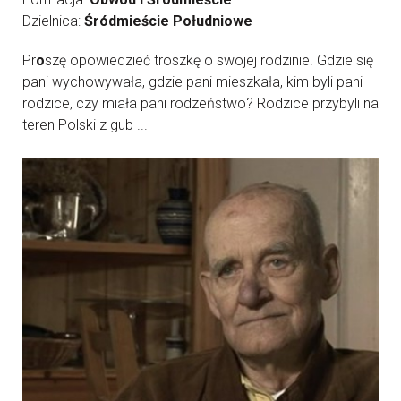
Dzielnica:
Śródmieście Południowe
Pr
o
szę opowiedzieć troszkę o swojej rodzinie. Gdzie się
pani wychowywała, gdzie pani mieszkała, kim byli pani
rodzice, czy miała pani rodzeństwo? Rodzice przybyli na
teren Polski z gub ...