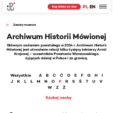
PL
EN
Kup bilety on-line
Zasoby muzeum
Archiwum Historii Mówionej
Głównym zadaniem powstałego w 2014 r. Archiwum Historii
Mówionej jest utrwalenie relacji kilku tysięcy żołnierzy Armii
Krajowej – uczestników Powstania Warszawskiego,
żyjących dzisiaj w Polsce i za granicą.
Wszystkie
A
B
C
Ć
D
E
F
G
H
I
J
K
L
Ł
M
N
O
P
R
S
Ś
T
U
V
W
Z
Ż
Szukaj osoby