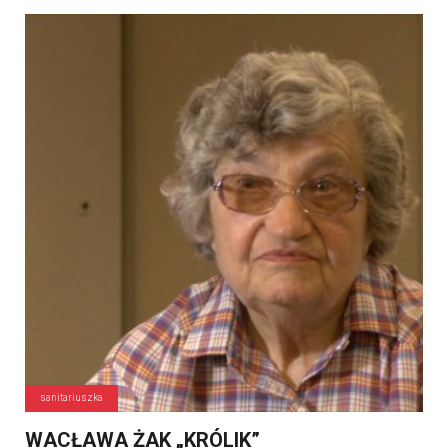
sanitariuszka
WACŁAWA ŻAK „KRÓLIK”