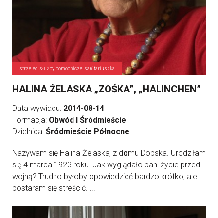
strzelec, służby pomocnicze, sanitariuszka
HALINA ŻELASKA „ZOŚKA”, „HALINCHEN”
Data wywiadu:
2014-08-14
Formacja:
Obwód I Śródmieście
Dzielnica:
Śródmieście Północne
Nazywam się Halina Żelaska, z d
o
mu Dobska. Urodziłam
się 4 marca 1923 roku. Jak wyglądało pani życie przed
wojną? Trudno byłoby opowiedzieć bardzo krótko, ale
postaram się streścić. ...