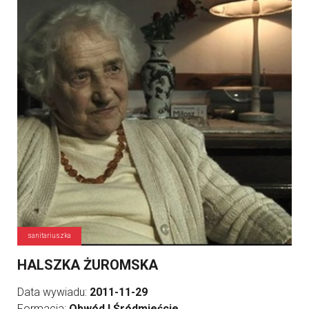
sanitariuszka
HALSZKA ŻUROMSKA
Data wywiadu:
2011-11-29
Formacja:
Obwód I Śródmieście