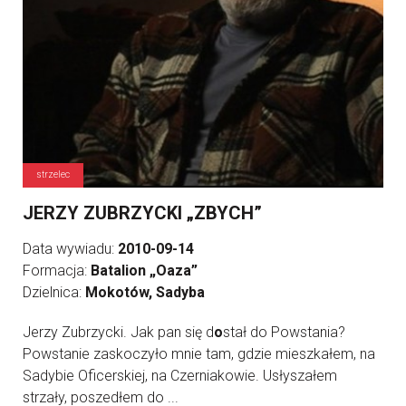
strzelec
JERZY ZUBRZYCKI „ZBYCH”
Data wywiadu:
2010-09-14
Formacja:
Batalion „Oaza”
Dzielnica:
Mokotów, Sadyba
Jerzy Zubrzycki. Jak pan się d
o
stał do Powstania?
Powstanie zaskoczyło mnie tam, gdzie mieszkałem, na
Sadybie Oficerskiej, na Czerniakowie. Usłyszałem
strzały, poszedłem do ...