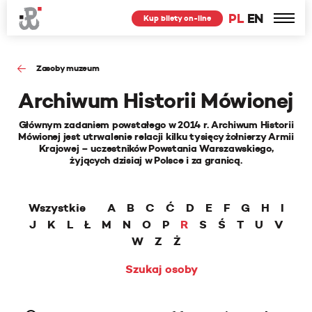
PL
EN
Kup bilety on-line
Zasoby muzeum
Archiwum Historii Mówionej
Głównym zadaniem powstałego w 2014 r. Archiwum Historii
Mówionej jest utrwalenie relacji kilku tysięcy żołnierzy Armii
Krajowej – uczestników Powstania Warszawskiego,
żyjących dzisiaj w Polsce i za granicą.
Wszystkie
A
B
C
Ć
D
E
F
G
H
I
J
K
L
Ł
M
N
O
P
R
S
Ś
T
U
V
W
Z
Ż
Szukaj osoby