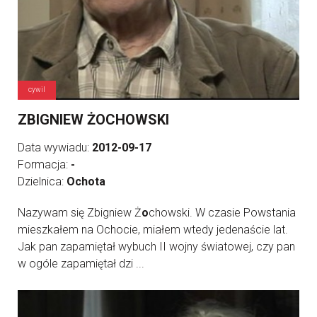
cywil
ZBIGNIEW ŻOCHOWSKI
Data wywiadu:
2012-09-17
Formacja:
-
Dzielnica:
Ochota
Nazywam się Zbigniew Ż
o
chowski. W czasie Powstania
mieszkałem na Ochocie, miałem wtedy jedenaście lat.
Jak pan zapamiętał wybuch II wojny światowej, czy pan
w ogóle zapamiętał dzi ...