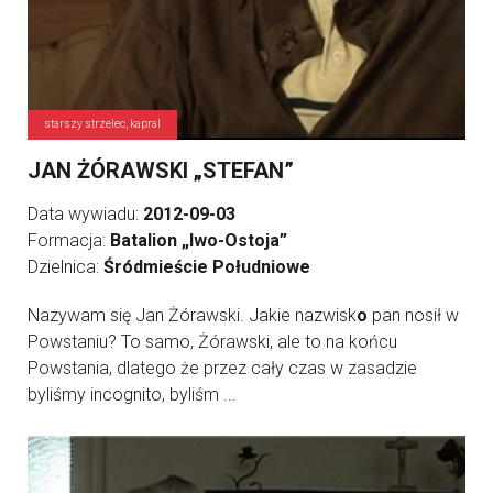
starszy strzelec, kapral
JAN ŻÓRAWSKI „STEFAN”
Data wywiadu:
2012-09-03
Formacja:
Batalion „Iwo-Ostoja”
Dzielnica:
Śródmieście Południowe
Nazywam się Jan Żórawski. Jakie nazwisk
o
pan nosił w
Powstaniu? To samo, Żórawski, ale to na końcu
Powstania, dlatego że przez cały czas w zasadzie
byliśmy incognito, byliśm ...