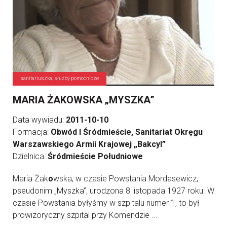
sanitariuszka, służby pomocnicze
MARIA ŻAKOWSKA „MYSZKA”
Data wywiadu:
2011-10-10
Formacja:
Obwód I Śródmieście, Sanitariat Okręgu
Warszawskiego Armii Krajowej „Bakcyl”
Dzielnica:
Śródmieście Południowe
Maria Żak
o
wska, w czasie Powstania Mordasewicz,
pseudonim „Myszka”, urodzona 8 listopada 1927 roku. W
czasie Powstania byłyśmy w szpitalu numer 1, to był
prowizoryczny szpital przy Komendzie ...