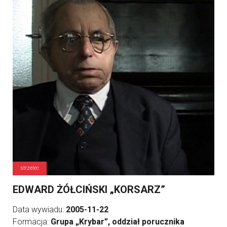
strzelec
EDWARD ŻÓŁCIŃSKI „KORSARZ”
Data wywiadu:
2005-11-22
Formacja:
Grupa „Krybar”, oddział porucznika