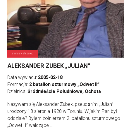
starszy strzelec
ALEKSANDER ZUBEK „JULIAN”
Data wywiadu:
2005-02-18
Formacja:
2 batalion szturmowy „Odwet II”
Dzielnica:
Śródmieście Południowe, Ochota
Nazywam się Aleksander Zubek, pseud
o
nim „Julian”
urodzony 18 sierpnia 1928 w Toruniu. W jakim Pan był
oddziale? Byłem żołnierzem 2. batalionu szturmowego
„Odwet II” walczące ...