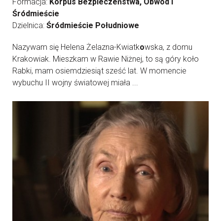
Formacja:
Korpus Bezpieczeństwa, Obwód I
Śródmieście
Dzielnica:
Śródmieście Południowe
Nazywam się Helena Żelazna-Kwiatk
o
wska, z domu
Krakowiak. Mieszkam w Rawie Niżnej, to są góry koło
Rabki, mam osiemdziesiąt sześć lat. W momencie
wybuchu II wojny światowej miała ...