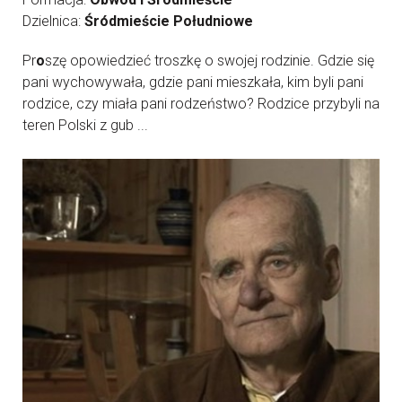
Dzielnica:
Śródmieście Południowe
Pr
o
szę opowiedzieć troszkę o swojej rodzinie. Gdzie się
pani wychowywała, gdzie pani mieszkała, kim byli pani
rodzice, czy miała pani rodzeństwo? Rodzice przybyli na
teren Polski z gub ...