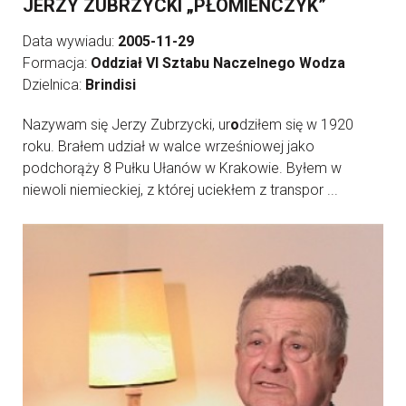
JERZY ZUBRZYCKI „PŁOMIEŃCZYK”
Data wywiadu:
2005-11-29
Formacja:
Oddział VI Sztabu Naczelnego Wodza
Dzielnica:
Brindisi
Nazywam się Jerzy Zubrzycki, ur
o
dziłem się w 1920
roku. Brałem udział w walce wrześniowej jako
podchorąży 8 Pułku Ułanów w Krakowie. Byłem w
niewoli niemieckiej, z której uciekłem z transpor ...