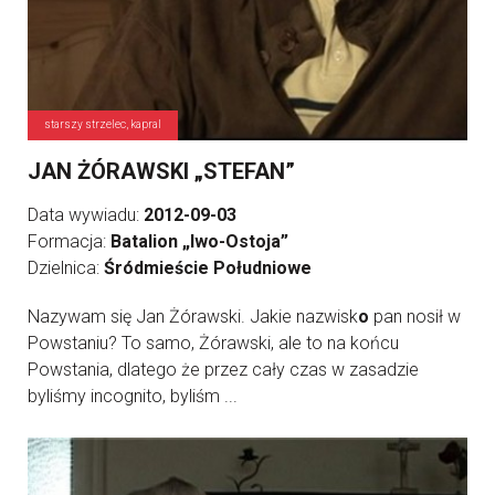
starszy strzelec, kapral
JAN ŻÓRAWSKI „STEFAN”
Data wywiadu:
2012-09-03
Formacja:
Batalion „Iwo-Ostoja”
Dzielnica:
Śródmieście Południowe
Nazywam się Jan Żórawski. Jakie nazwisk
o
pan nosił w
Powstaniu? To samo, Żórawski, ale to na końcu
Powstania, dlatego że przez cały czas w zasadzie
byliśmy incognito, byliśm ...