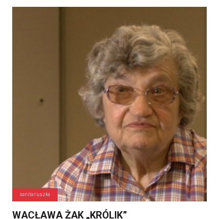
sanitariuszka
WACŁAWA ŻAK „KRÓLIK”