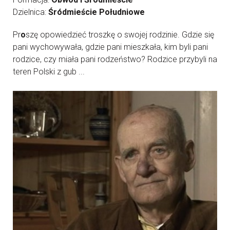
Dzielnica:
Śródmieście Południowe
Pr
o
szę opowiedzieć troszkę o swojej rodzinie. Gdzie się
pani wychowywała, gdzie pani mieszkała, kim byli pani
rodzice, czy miała pani rodzeństwo? Rodzice przybyli na
teren Polski z gub ...