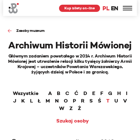
PL
EN
Kup bilety on-line
Zasoby muzeum
Archiwum Historii Mówionej
Głównym zadaniem powstałego w 2014 r. Archiwum Historii
Mówionej jest utrwalenie relacji kilku tysięcy żołnierzy Armii
Krajowej – uczestników Powstania Warszawskiego,
żyjących dzisiaj w Polsce i za granicą.
Wszystkie
A
B
C
Ć
D
E
F
G
H
I
J
K
L
Ł
M
N
O
P
R
S
Ś
T
U
V
W
Z
Ż
Szukaj osoby