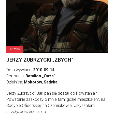
strzelec
JERZY ZUBRZYCKI „ZBYCH”
Data wywiadu:
2010-09-14
Formacja:
Batalion „Oaza”
Dzielnica:
Mokotów, Sadyba
Jerzy Zubrzycki. Jak pan się d
o
stał do Powstania?
Powstanie zaskoczyło mnie tam, gdzie mieszkałem, na
Sadybie Oficerskiej, na Czerniakowie. Usłyszałem
strzały, poszedłem do ...