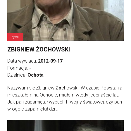
cywil
ZBIGNIEW ŻOCHOWSKI
Data wywiadu:
2012-09-17
Formacja:
-
Dzielnica:
Ochota
Nazywam się Zbigniew Ż
o
chowski. W czasie Powstania
mieszkałem na Ochocie, miałem wtedy jedenaście lat.
Jak pan zapamiętał wybuch II wojny światowej, czy pan
w ogóle zapamiętał dzi ...