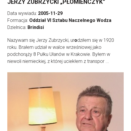
JERZY ZUBRZYCKI „PŁOMIEŃCZYK”
Data wywiadu:
2005-11-29
Formacja:
Oddział VI Sztabu Naczelnego Wodza
Dzielnica:
Brindisi
Nazywam się Jerzy Zubrzycki, ur
o
dziłem się w 1920
roku. Brałem udział w walce wrześniowej jako
podchorąży 8 Pułku Ułanów w Krakowie. Byłem w
niewoli niemieckiej, z której uciekłem z transpor ...