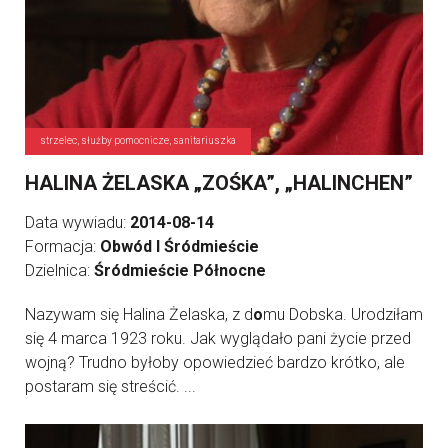
strzelec, służby pomocnicze, sanitariuszka
HALINA ŻELASKA „ZOŚKA”, „HALINCHEN”
Data wywiadu:
2014-08-14
Formacja:
Obwód I Śródmieście
Dzielnica:
Śródmieście Północne
Nazywam się Halina Żelaska, z d
o
mu Dobska. Urodziłam
się 4 marca 1923 roku. Jak wyglądało pani życie przed
wojną? Trudno byłoby opowiedzieć bardzo krótko, ale
postaram się streścić. ...