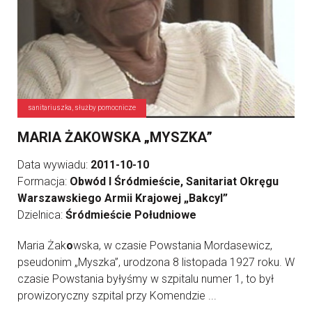
sanitariuszka, służby pomocnicze
MARIA ŻAKOWSKA „MYSZKA”
Data wywiadu:
2011-10-10
Formacja:
Obwód I Śródmieście, Sanitariat Okręgu
Warszawskiego Armii Krajowej „Bakcyl”
Dzielnica:
Śródmieście Południowe
Maria Żak
o
wska, w czasie Powstania Mordasewicz,
pseudonim „Myszka”, urodzona 8 listopada 1927 roku. W
czasie Powstania byłyśmy w szpitalu numer 1, to był
prowizoryczny szpital przy Komendzie ...