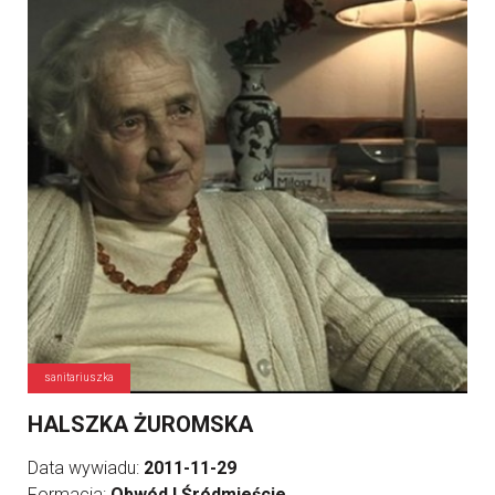
sanitariuszka
HALSZKA ŻUROMSKA
Data wywiadu:
2011-11-29
Formacja:
Obwód I Śródmieście