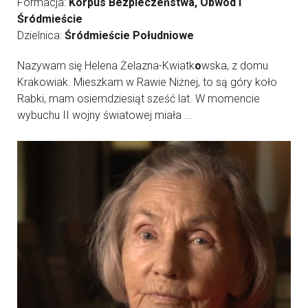
Formacja:
Korpus Bezpieczeństwa, Obwód I
Śródmieście
Dzielnica:
Śródmieście Południowe
Nazywam się Helena Żelazna-Kwiatk
o
wska, z domu
Krakowiak. Mieszkam w Rawie Niżnej, to są góry koło
Rabki, mam osiemdziesiąt sześć lat. W momencie
wybuchu II wojny światowej miała ...