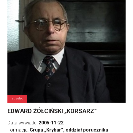
strzelec
EDWARD ŻÓŁCIŃSKI „KORSARZ”
Data wywiadu:
2005-11-22
Formacja:
Grupa „Krybar”, oddział porucznika