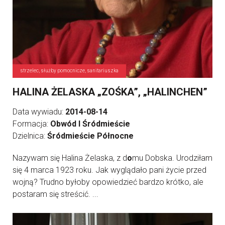
strzelec, służby pomocnicze, sanitariuszka
HALINA ŻELASKA „ZOŚKA”, „HALINCHEN”
Data wywiadu:
2014-08-14
Formacja:
Obwód I Śródmieście
Dzielnica:
Śródmieście Północne
Nazywam się Halina Żelaska, z d
o
mu Dobska. Urodziłam
się 4 marca 1923 roku. Jak wyglądało pani życie przed
wojną? Trudno byłoby opowiedzieć bardzo krótko, ale
postaram się streścić. ...