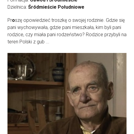
Dzielnica:
Śródmieście Południowe
Pr
o
szę opowiedzieć troszkę o swojej rodzinie. Gdzie się
pani wychowywała, gdzie pani mieszkała, kim byli pani
rodzice, czy miała pani rodzeństwo? Rodzice przybyli na
teren Polski z gub ...