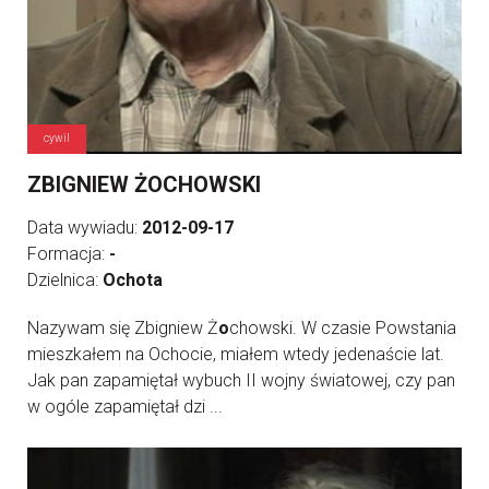
cywil
ZBIGNIEW ŻOCHOWSKI
Data wywiadu:
2012-09-17
Formacja:
-
Dzielnica:
Ochota
Nazywam się Zbigniew Ż
o
chowski. W czasie Powstania
mieszkałem na Ochocie, miałem wtedy jedenaście lat.
Jak pan zapamiętał wybuch II wojny światowej, czy pan
w ogóle zapamiętał dzi ...