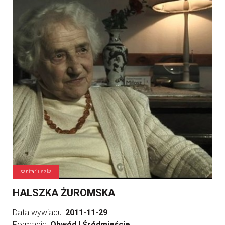
sanitariuszka
HALSZKA ŻUROMSKA
Data wywiadu:
2011-11-29
Formacja:
Obwód I Śródmieście