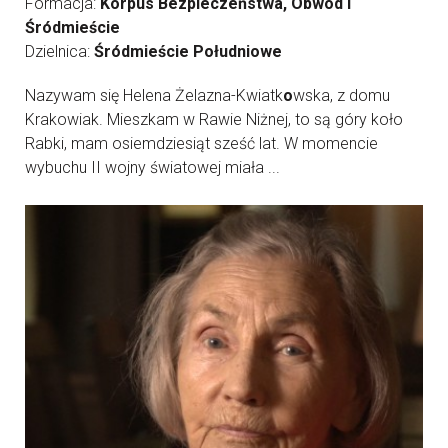
Formacja:
Korpus Bezpieczeństwa, Obwód I
Śródmieście
Dzielnica:
Śródmieście Południowe
Nazywam się Helena Żelazna-Kwiatk
o
wska, z domu
Krakowiak. Mieszkam w Rawie Niżnej, to są góry koło
Rabki, mam osiemdziesiąt sześć lat. W momencie
wybuchu II wojny światowej miała ...