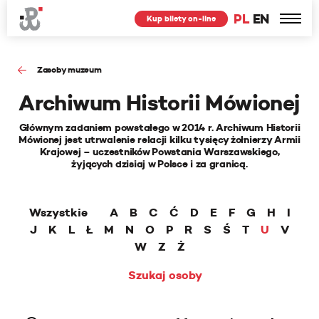
PL
EN
Kup bilety on-line
Zasoby muzeum
Archiwum Historii Mówionej
Głównym zadaniem powstałego w 2014 r. Archiwum Historii
Mówionej jest utrwalenie relacji kilku tysięcy żołnierzy Armii
Krajowej – uczestników Powstania Warszawskiego,
żyjących dzisiaj w Polsce i za granicą.
Wszystkie
A
B
C
Ć
D
E
F
G
H
I
J
K
L
Ł
M
N
O
P
R
S
Ś
T
U
V
W
Z
Ż
Szukaj osoby