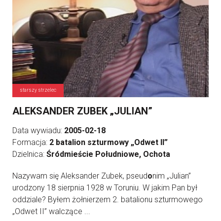
starszy strzelec
ALEKSANDER ZUBEK „JULIAN”
Data wywiadu:
2005-02-18
Formacja:
2 batalion szturmowy „Odwet II”
Dzielnica:
Śródmieście Południowe, Ochota
Nazywam się Aleksander Zubek, pseud
o
nim „Julian”
urodzony 18 sierpnia 1928 w Toruniu. W jakim Pan był
oddziale? Byłem żołnierzem 2. batalionu szturmowego
„Odwet II” walczące ...