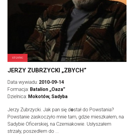
strzelec
JERZY ZUBRZYCKI „ZBYCH”
Data wywiadu:
2010-09-14
Formacja:
Batalion „Oaza”
Dzielnica:
Mokotów, Sadyba
Jerzy Zubrzycki. Jak pan się d
o
stał do Powstania?
Powstanie zaskoczyło mnie tam, gdzie mieszkałem, na
Sadybie Oficerskiej, na Czerniakowie. Usłyszałem
strzały, poszedłem do ...