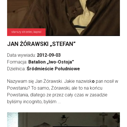
starszy strzelec, kapral
JAN ŻÓRAWSKI „STEFAN”
Data wywiadu:
2012-09-03
Formacja:
Batalion „Iwo-Ostoja”
Dzielnica:
Śródmieście Południowe
Nazywam się Jan Żórawski. Jakie nazwisk
o
pan nosił w
Powstaniu? To samo, Żórawski, ale to na końcu
Powstania, dlatego że przez cały czas w zasadzie
byliśmy incognito, byliśm ...