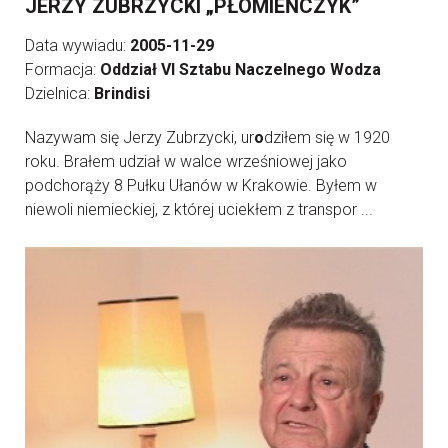
JERZY ZUBRZYCKI „PŁOMIEŃCZYK”
Data wywiadu:
2005-11-29
Formacja:
Oddział VI Sztabu Naczelnego Wodza
Dzielnica:
Brindisi
Nazywam się Jerzy Zubrzycki, ur
o
dziłem się w 1920
roku. Brałem udział w walce wrześniowej jako
podchorąży 8 Pułku Ułanów w Krakowie. Byłem w
niewoli niemieckiej, z której uciekłem z transpor ...