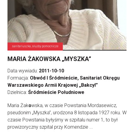
sanitariuszka, służby pomocnicze
MARIA ŻAKOWSKA „MYSZKA”
Data wywiadu:
2011-10-10
Formacja:
Obwód I Śródmieście, Sanitariat Okręgu
Warszawskiego Armii Krajowej „Bakcyl”
Dzielnica:
Śródmieście Południowe
Maria Żak
o
wska, w czasie Powstania Mordasewicz,
pseudonim „Myszka”, urodzona 8 listopada 1927 roku. W
czasie Powstania byłyśmy w szpitalu numer 1, to był
prowizoryczny szpital przy Komendzie ...