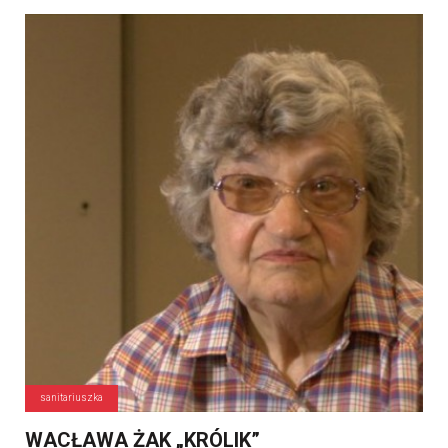
sanitariuszka
WACŁAWA ŻAK „KRÓLIK”