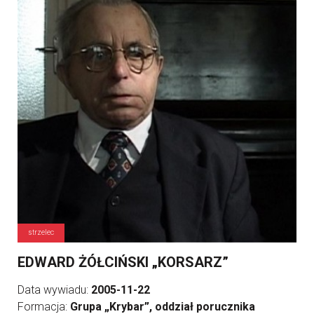
strzelec
EDWARD ŻÓŁCIŃSKI „KORSARZ”
Data wywiadu:
2005-11-22
Formacja:
Grupa „Krybar”, oddział porucznika