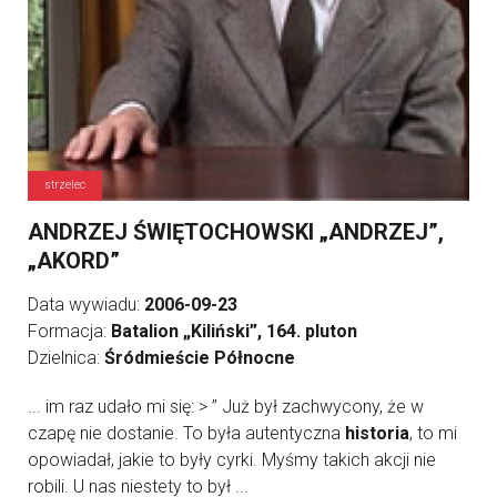
strzelec
ANDRZEJ ŚWIĘTOCHOWSKI „ANDRZEJ”,
„AKORD”
Data wywiadu:
2006-09-23
Formacja:
Batalion „Kiliński”, 164. pluton
Dzielnica:
Śródmieście Północne
... im raz udało mi się: > ” Już był zachwycony, że w
czapę nie dostanie. To była autentyczna
historia
, to mi
opowiadał, jakie to były cyrki. Myśmy takich akcji nie
robili. U nas niestety to był ...