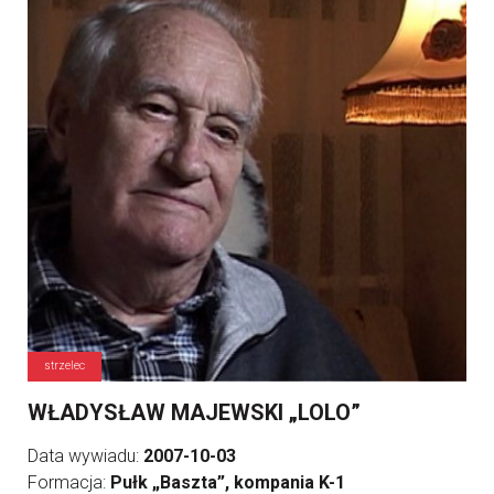
strzelec
WŁADYSŁAW MAJEWSKI „LOLO”
Data wywiadu:
2007-10-03
Formacja:
Pułk „Baszta”, kompania K-1