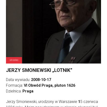
strzelec
JERZY SMONIEWSKI „LOTNIK”
Data wywiadu:
2008-10-17
Formacja:
VI Obwód Praga, pluton 1626
Dzielnica:
Praga
Jerzy Smoniewski, urodzony w Warszawie
1
5 czerwca