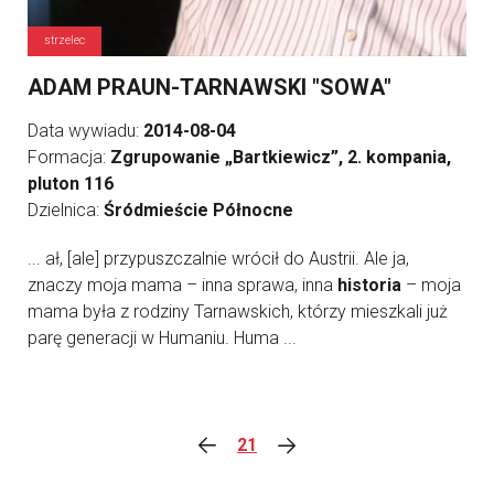
strzelec
ADAM PRAUN-TARNAWSKI "SOWA"
Data wywiadu:
2014-08-04
Formacja:
Zgrupowanie „Bartkiewicz”, 2. kompania,
pluton 116
Dzielnica:
Śródmieście Północne
... ał, [ale] przypuszczalnie wrócił do Austrii. Ale ja,
znaczy moja mama – inna sprawa, inna
historia
– moja
mama była z rodziny Tarnawskich, którzy mieszkali już
parę generacji w Humaniu. Huma ...
21