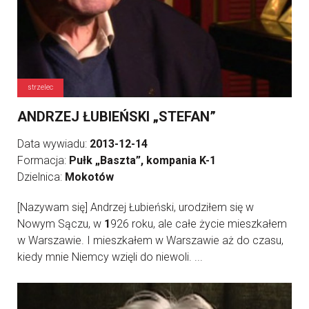
strzelec
ANDRZEJ ŁUBIEŃSKI „STEFAN”
Data wywiadu:
2013-12-14
Formacja:
Pułk „Baszta”, kompania K-1
Dzielnica:
Mokotów
[Nazywam się] Andrzej Łubieński, urodziłem się w
Nowym Sączu, w
1
926 roku, ale całe życie mieszkałem
w Warszawie. I mieszkałem w Warszawie aż do czasu,
kiedy mnie Niemcy wzięli do niewoli. ...