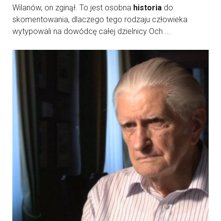
Wilanów, on zginął. To jest osobna
historia
do
skomentowania, dlaczego tego rodzaju człowieka
wytypowali na dowódcę całej dzielnicy Och ...