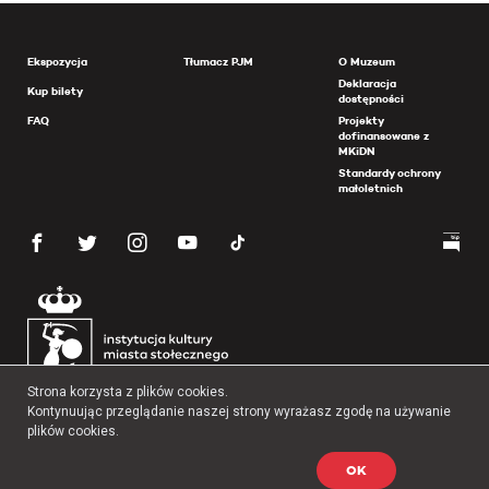
Ekspozycja
Tłumacz PJM
O Muzeum
Deklaracja
Kup bilety
dostępności
FAQ
Projekty
dofinansowane z
MKiDN
Standardy ochrony
małoletnich
Strona korzysta z plików cookies.
Kontynuując przeglądanie naszej strony wyrażasz zgodę na używanie
plików cookies.
OK
Copyright 2026 Muzeum Powstania Warszawskiego