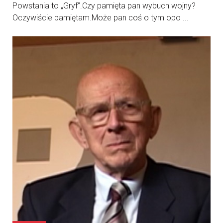
Powstania to „Gryf”.Czy pamięta pan wybuch wojny?
Oczywiście pamiętam.Może pan coś o tym opo ...