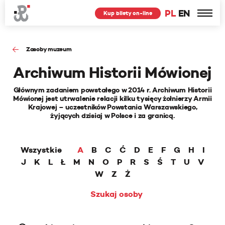
PL
EN
Kup bilety on-line
Zasoby muzeum
Archiwum Historii Mówionej
Głównym zadaniem powstałego w 2014 r. Archiwum Historii
Mówionej jest utrwalenie relacji kilku tysięcy żołnierzy Armii
Krajowej – uczestników Powstania Warszawskiego,
żyjących dzisiaj w Polsce i za granicą.
Wszystkie
A
B
C
Ć
D
E
F
G
H
I
J
K
L
Ł
M
N
O
P
R
S
Ś
T
U
V
W
Z
Ż
Szukaj osoby