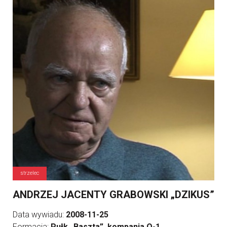
strzelec
ANDRZEJ JACENTY GRABOWSKI „DZIKUS”
Data wywiadu:
2008-11-25
Formacja:
Pułk „Baszta”, kompania O-1