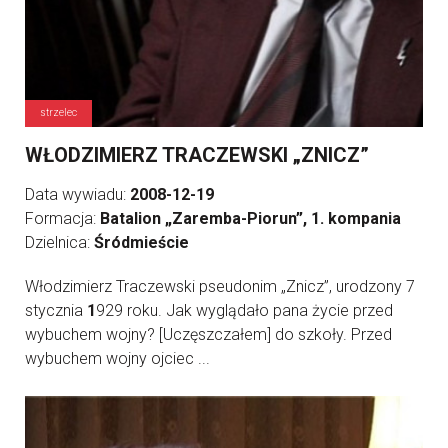
strzelec
WŁODZIMIERZ TRACZEWSKI „ZNICZ”
Data wywiadu:
2008-12-19
Formacja:
Batalion „Zaremba-Piorun”, 1. kompania
Dzielnica:
Śródmieście
Włodzimierz Traczewski pseudonim „Znicz”, urodzony 7
stycznia
1
929 roku. Jak wyglądało pana życie przed
wybuchem wojny? [Uczęszczałem] do szkoły. Przed
wybuchem wojny ojciec ...