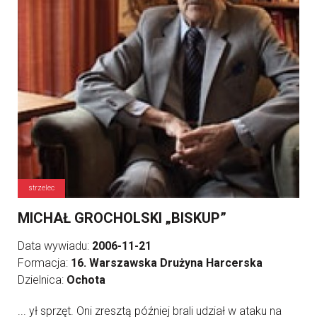
strzelec
MICHAŁ GROCHOLSKI „BISKUP”
Data wywiadu:
2006-11-21
Formacja:
16. Warszawska Drużyna Harcerska
Dzielnica:
Ochota
... ył sprzęt. Oni zresztą później brali udział w ataku na