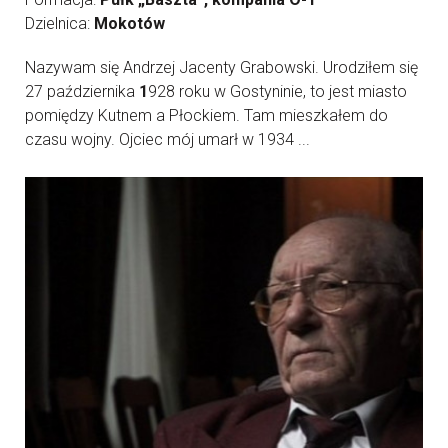
Dzielnica:
Mokotów
Nazywam się Andrzej Jacenty Grabowski. Urodziłem się
27 października
1
928 roku w Gostyninie, to jest miasto
pomiędzy Kutnem a Płockiem. Tam mieszkałem do
czasu wojny. Ojciec mój umarł w 1934 ...