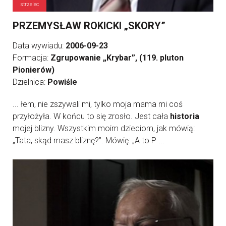
strzelec
PRZEMYSŁAW ROKICKI „SKORY”
Data wywiadu:
2006-09-23
Formacja:
Zgrupowanie „Krybar”, (119. pluton
Pionierów)
Dzielnica:
Powiśle
... łem, nie zszywali mi, tylko moja mama mi coś
przyłożyła. W końcu to się zrosło. Jest cała
historia
mojej blizny. Wszystkim moim dzieciom, jak mówią:
„Tata, skąd masz bliznę?”. Mówię: „A to P ...