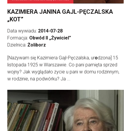
KAZIMIERA JANINA GAJL-PĘCZALSKA
„KOT”
Data wywiadu:
2014-07-28
Formacja:
Obwód II „Żywiciel”
Dzielnica:
Żoliborz
[Nazywam się Kazimiera Gajl-Pęczalska, ur
o
dzona] 15
listopada 1925 w Warszawie. Co pani pamięta sprzed
wojny? Jak wyglądało życie u pani w domu rodzinnym,
w rodzinie, na podwórku? Ja ...