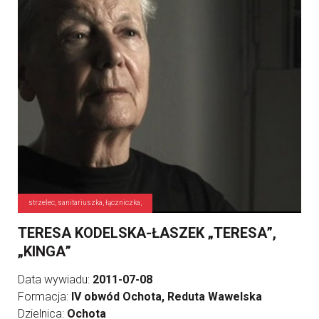
strzelec, sanitariuszka, łączniczka,
TERESA KODELSKA-ŁASZEK „TERESA”,
„KINGA”
Data wywiadu:
2011-07-08
Formacja:
IV obwód Ochota, Reduta Wawelska
Dzielnica:
Ochota