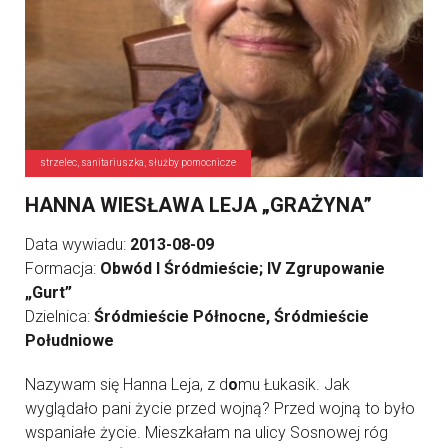
strzelec, sanitariuszka, służby pomocnicze
HANNA WIESŁAWA LEJA „GRAŻYNA”
Data wywiadu:
2013-08-09
Formacja:
Obwód I Śródmieście; IV Zgrupowanie
„Gurt”
Dzielnica:
Śródmieście Północne, Śródmieście
Południowe
Nazywam się Hanna Leja, z d
o
mu Łukasik. Jak
wyglądało pani życie przed wojną? Przed wojną to było
wspaniałe życie. Mieszkałam na ulicy Sosnowej róg