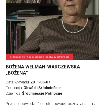
strzelec, sanitariuszka, pielęgniarka, służby pomocnicze
BOŻENA WELMAN-WARCZEWSKA
„BOŻENA”
Data wywiadu:
2011-06-07
Formacja:
Obwód I Śródmieście
Dzielnica:
Śródmieście Północne
Pr
o
szę opowiedzieć o historii swojej rodziny. Jestem z