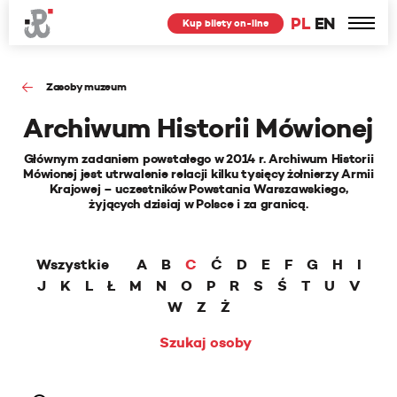
PL
EN
Kup bilety on-line
Zasoby muzeum
Archiwum Historii Mówionej
Głównym zadaniem powstałego w 2014 r. Archiwum Historii
Mówionej jest utrwalenie relacji kilku tysięcy żołnierzy Armii
Krajowej – uczestników Powstania Warszawskiego,
żyjących dzisiaj w Polsce i za granicą.
Wszystkie
A
B
C
Ć
D
E
F
G
H
I
J
K
L
Ł
M
N
O
P
R
S
Ś
T
U
V
W
Z
Ż
Szukaj osoby