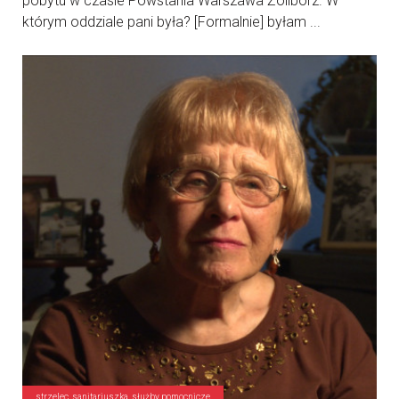
pobytu w czasie Powstania Warszawa Żoliborz. W
którym oddziale pani była? [Formalnie] byłam ...
strzelec, sanitariuszka, służby pomocnicze