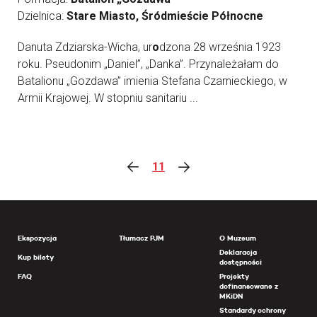
Dzielnica:
Stare Miasto, Śródmieście Północne
Danuta Zdziarska-Wicha, ur
o
dzona 28 września 1923
roku. Pseudonim „Daniel”, „Danka”. Przynależałam do
Batalionu „Gozdawa” imienia Stefana Czarnieckiego, w
Armii Krajowej. W stopniu sanitariu ...
11
Ekspozycja
Tłumacz PJM
O Muzeum
Deklaracja
Kup bilety
dostępności
FAQ
Projekty
dofinansowane z
MKiDN
Standardy ochrony