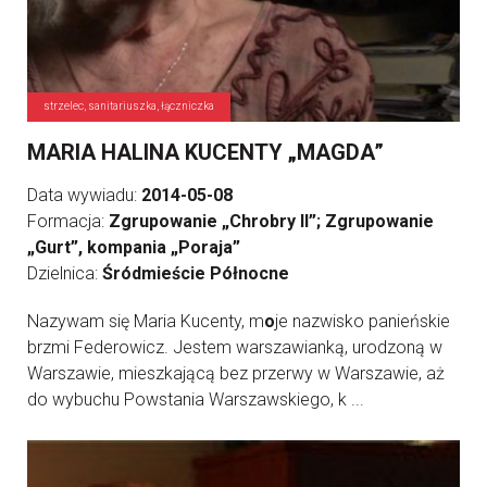
strzelec, sanitariuszka, łączniczka
MARIA HALINA KUCENTY „MAGDA”
Data wywiadu:
2014-05-08
Formacja:
Zgrupowanie „Chrobry II”; Zgrupowanie
„Gurt”, kompania „Poraja”
Dzielnica:
Śródmieście Północne
Nazywam się Maria Kucenty, m
o
je nazwisko panieńskie
brzmi Federowicz. Jestem warszawianką, urodzoną w
Warszawie, mieszkającą bez przerwy w Warszawie, aż
do wybuchu Powstania Warszawskiego, k ...