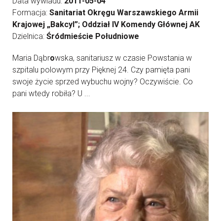
Data wywiadu:
2011-05-04
Formacja:
Sanitariat Okręgu Warszawskiego Armii
Krajowej „Bakcyl”; Oddział IV Komendy Głównej AK
Dzielnica:
Śródmieście Południowe
Maria Dąbr
o
wska, sanitariusz w czasie Powstania w
szpitalu polowym przy Pięknej 24. Czy pamięta pani
swoje życie sprzed wybuchu wojny? Oczywiście. Co
pani wtedy robiła? U ...