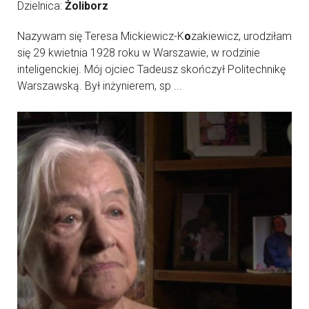
Dzielnica:
Żoliborz
Nazywam się Teresa Mickiewicz-K
o
zakiewicz, urodziłam
się 29 kwietnia 1928 roku w Warszawie, w rodzinie
inteligenckiej. Mój ojciec Tadeusz skończył Politechnikę
Warszawską. Był inżynierem, sp ...