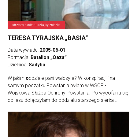
strzelec, sanitariuszka, łączniczka
TERESA TYRAJSKA „BASIA”
Data wywiadu:
2005-06-01
Formacja:
Batalion „Oaza”
Dzielnica:
Sadyba
W jakim
o
ddziale pani walczyła? W konspiracji i na
samym początku Powstania byłam w WSOP -
Wojskowa Służba Ochrony Powstania. Po wycofaniu się
do lasu dołączyłam do oddziału starszego sierża ...