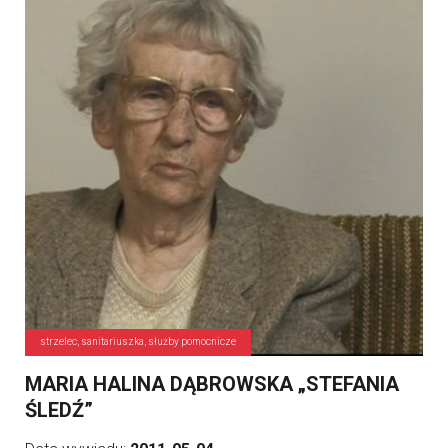
strzelec, sanitariuszka, służby pomocnicze
MARIA HALINA DĄBROWSKA „STEFANIA
ŚLEDŹ”