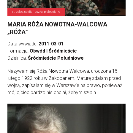
strzelec, sanitariuszka, pielęgniarka
MARIA RÓŻA NOWOTNA-WALCOWA
„RÓŻA”
Data wywiadu:
2011-03-01
Formacja:
Obwód I Śródmieście
Dzielnica:
Śródmieście Południowe
Nazywam się Róża N
o
wotna-Walcowa, urodzona 15
lutego 1922 roku w Zakopanem. Maturę zdałam przed
wojną, zapisałam się w Warszawie na prawo, ponieważ
mój ojciec bardzo nie chciał, żebym szła n ...