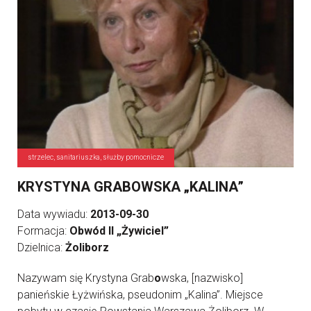
strzelec, sanitariuszka, służby pomocnicze
KRYSTYNA GRABOWSKA „KALINA”
Data wywiadu:
2013-09-30
Formacja:
Obwód II „Żywiciel”
Dzielnica:
Żoliborz
Nazywam się Krystyna Grab
o
wska, [nazwisko]
panieńskie Łyżwińska, pseudonim „Kalina”. Miejsce