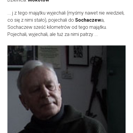
... j z tego majątku wyjechali (myśmy nawet nie wiedzieli,
co się z nimi stało), pojechali do
Sochaczew
a,
Sochaczew sześć kilometrów od tego majątku.
Pojechali, wyjechali, ale tuż za nimi patrzy ...