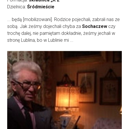
Dzielnica:
Śródmieście
... będą [mobilizowani]. Rodzice pojechali, zabrali nas ze
sobą. Jak żeśmy dojechali chyba za
Sochaczew
czy
trochę dalej, nie pamiętam dokładnie, żeśmy jechali w
stronę Lublina, bo w Lublinie mi ...