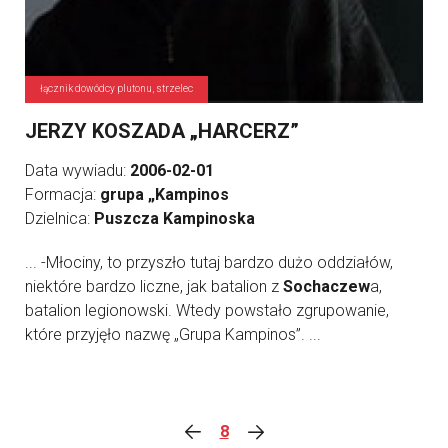
łącznik dowódcy plutonu, strzelec
JERZY KOSZADA „HARCERZ”
Data wywiadu:
2006-02-01
Formacja:
grupa „Kampinos
Dzielnica:
Puszcza Kampinoska
... -Młociny, to przyszło tutaj bardzo dużo oddziałów,
niektóre bardzo liczne, jak batalion z
Sochaczew
a,
batalion legionowski. Wtedy powstało zgrupowanie,
które przyjęło nazwę „Grupa Kampinos”. ...
8