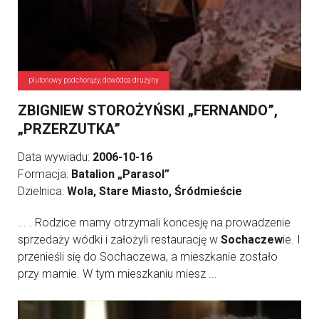
plutonowy podchorąży, dowódca drużyny
ZBIGNIEW STOROŻYŃSKI „FERNANDO”,
„PRZERZUTKA”
Data wywiadu:
2006-10-16
Formacja:
Batalion „Parasol”
Dzielnica:
Wola, Stare Miasto, Śródmieście
... . Rodzice mamy otrzymali koncesję na prowadzenie
sprzedaży wódki i założyli restaurację w
Sochaczew
ie. I
przenieśli się do Sochaczewa, a mieszkanie zostało
przy mamie. W tym mieszkaniu miesz ...