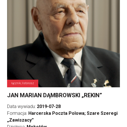
łącznik, listonosz
JAN MARIAN DĄMBROWSKI „REKIN”
Data wywiadu:
2019-07-28
Formacja:
Harcerska Poczta Polowa; Szare Szeregi
„Zawiszacy”
Dzielnica:
Mokotów