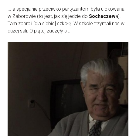
... a specjalnie przeciwko partyzantom była ulokowana
w Zaborowie (to jest, jak się jedzie do
Sochaczew
a).
Tam zabrali [dla siebie] szkołę. W szkole trzymali nas w
dużej sali. O piątej zaczęły s ...