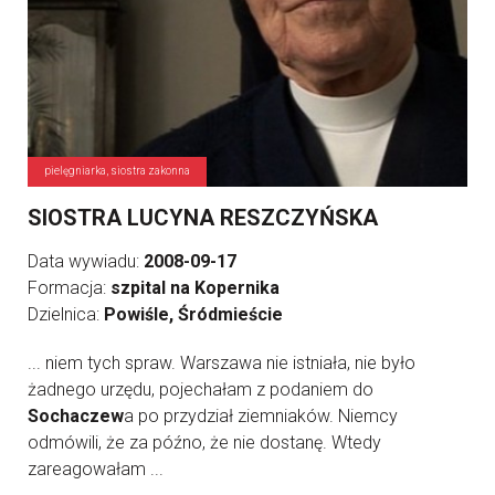
pielęgniarka, siostra zakonna
SIOSTRA LUCYNA RESZCZYŃSKA
Data wywiadu:
2008-09-17
Formacja:
szpital na Kopernika
Dzielnica:
Powiśle, Śródmieście
... niem tych spraw. Warszawa nie istniała, nie było
żadnego urzędu, pojechałam z podaniem do
Sochaczew
a po przydział ziemniaków. Niemcy
odmówili, że za późno, że nie dostanę. Wtedy
zareagowałam ...