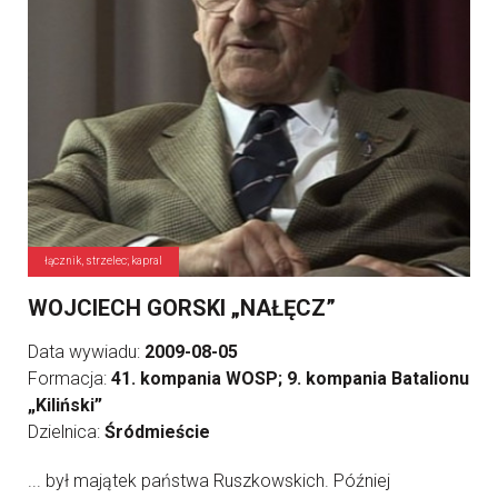
łącznik, strzelec; kapral
WOJCIECH GORSKI „NAŁĘCZ”
Data wywiadu:
2009-08-05
Formacja:
41. kompania WOSP; 9. kompania Batalionu
„Kiliński”
Dzielnica:
Śródmieście
... był majątek państwa Ruszkowskich. Później