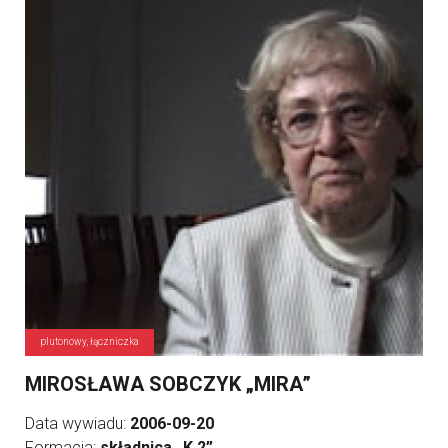
plutonowy, łączniczka
MIROSŁAWA SOBCZYK „MIRA”
Data wywiadu:
2006-09-20
Formacja:
składnica „K 2”