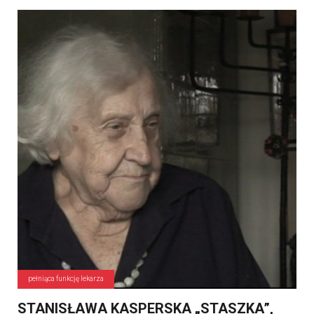
pełniąca funkcję lekarza
STANISŁAWA KASPERSKA „STASZKA”,