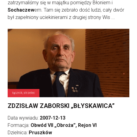
zatrzymaliśmy się w majątku pomiędzy Błoniem i
Sochaczew
em. Tam się zebrało dość ludzi, cały dwór
był zapełniony uciekinierami z drugiej strony Wis ...
łącznik, strzelec
ZDZISŁAW ZABORSKI „BŁYSKAWICA”
Data wywiadu:
2007-12-13
Formacja:
Obwód VII „Obroża”, Rejon VI
Dzielnica:
Pruszków