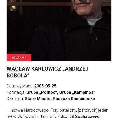
major, kapelan
WACŁAW KARŁOWICZ „ANDRZEJ
BOBOLA”
Data wywiadu:
2005-05-25
Formacja:
Grupa „Północ”, Grupa „Kampinos”
Dzielnica:
Stare Miasto, Puszcza Kampinoska
... nictwa Narodowego. Trzy bataliony, [z których] jeden
był w Warszawie, drugi w [okolicach]
Sochaczew
a,