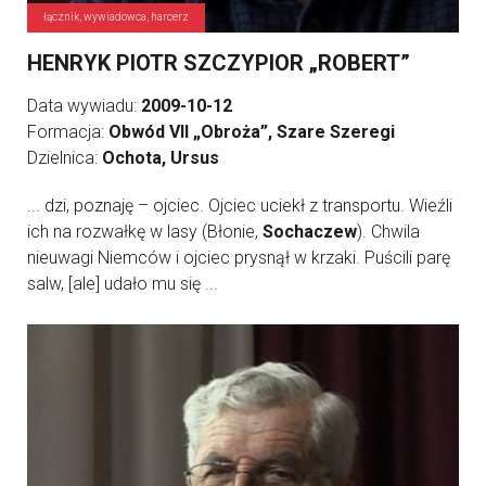
łącznik, wywiadowca, harcerz
HENRYK PIOTR SZCZYPIOR „ROBERT”
Data wywiadu:
2009-10-12
Formacja:
Obwód VII „Obroża”, Szare Szeregi
Dzielnica:
Ochota, Ursus
... dzi, poznaję – ojciec. Ojciec uciekł z transportu. Wieźli
ich na rozwałkę w lasy (Błonie,
Sochaczew
). Chwila
nieuwagi Niemców i ojciec prysnął w krzaki. Puścili parę
salw, [ale] udało mu się ...