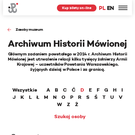
PL
EN
Kup bilety on-line
Zasoby muzeum
Archiwum Historii Mówionej
Głównym zadaniem powstałego w 2014 r. Archiwum Historii
Mówionej jest utrwalenie relacji kilku tysięcy żołnierzy Armii
Krajowej – uczestników Powstania Warszawskiego,
żyjących dzisiaj w Polsce i za granicą.
Wszystkie
A
B
C
Ć
D
E
F
G
H
I
J
K
L
Ł
M
N
O
P
R
S
Ś
T
U
V
W
Z
Ż
Szukaj osoby