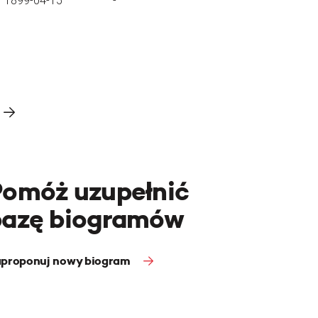
1899-04-15
-
Pomóż uzupełnić
bazę biogramów
proponuj nowy biogram