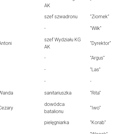
AK
szef szwadronu
"Ziomek"
-
"Wilk"
szef Wydziału KG
Antoni
"Dyrektor"
AK
-
"Argus"
-
"Las"
-
-
Wanda
sanitariuszka
"Rita"
dowódca
Cezary
"Iwo"
batalionu
pielęgniarka
"Korab"