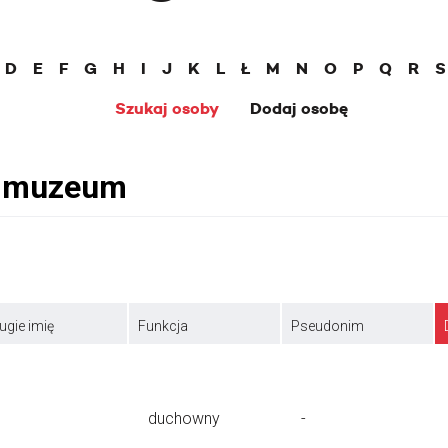
D
E
F
G
H
I
J
K
L
Ł
M
N
O
P
Q
R
S
Szukaj osoby
Dodaj osobę
ugie imię
Funkcja
Pseudonim
duchowny
-