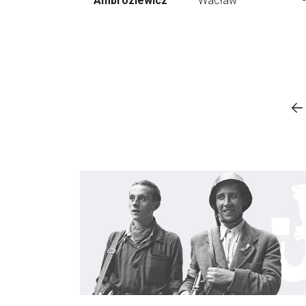
Ambroziewicz
Wacław
-