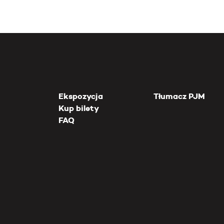
Ekspozycja
Tłumacz PJM
Kup bilety
FAQ