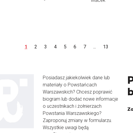
-
"Wacek"
1
2
3
4
5
6
7
...
13
Posiadasz jakiekolwiek dane lub
materiały o Powstańcach
Warszawskich? Chcesz poprawić
biogram lub dodać nowe informacje
o uczestnikach i żołnierzach
Za
Powstania Warszawskiego?
Zaproponuj zmiany w formularzu.
Wszystkie uwagi będą