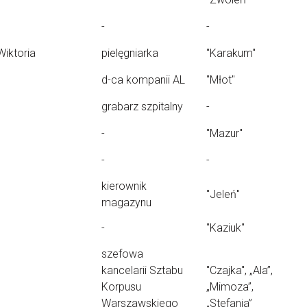
-
-
Wiktoria
pielęgniarka
"Karakum"
d-ca kompanii AL
"Młot"
grabarz szpitalny
-
-
"Mazur"
-
-
kierownik
"Jeleń"
magazynu
-
"Kaziuk"
szefowa
kancelarii Sztabu
"Czajka", „Ala”,
Korpusu
„Mimoza”,
Warszawskiego
„Stefania”