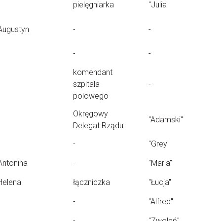
pielęgniarka
"Julia"
Augustyn
-
-
-
-
komendant
szpitala
-
polowego
Okręgowy
"Adamski"
Delegat Rządu
-
"Grey"
Antonina
-
"Maria"
Helena
łączniczka
"Łucja"
-
"Alfred"
-
"Zwoleń"