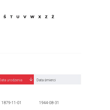
Ś
T
U
V
W
X
Z
Ż
Data urodzenia
Data śmierci
1879-11-01
1944-08-31