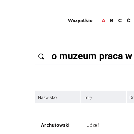
Wszystkie
A
B
C
Ć
Nazwisko
Imię
Dr
Archutowski
Józef
-