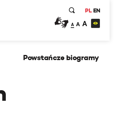
PL
EN
A
A
A
Powstańcze biogramy
h