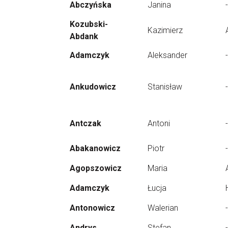
Abczyńska
Janina
-
Kozubski-
Kazimierz
Abdank
Adamczyk
Aleksander
-
Ankudowicz
Stanisław
-
Antczak
Antoni
-
Abakanowicz
Piotr
-
Agopszowicz
Maria
Adamczyk
Łucja
Antonowicz
Walerian
-
Andrys
Stefan
-