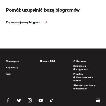
Pomóż uzupełnić bazę biogramów
Zaproponuj nowy biogram
Ekspozycja
Tłumacz PJM
O Muzeum
Deklaracja
Kup bilety
dostępności
FAQ
Projekty
dofinansowane z
MKiDN
Standardy ochrony
małoletnich