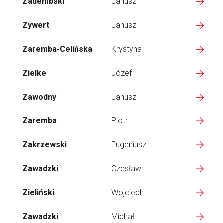
Zadembski
Janusz
Zywert
Janusz
Zaremba-Celińska
Krystyna
Zielke
Józef
Zawodny
Janusz
Zaremba
Piotr
Zakrzewski
Eugeniusz
Zawadzki
Czesław
Zieliński
Wojciech
Zawadzki
Michał