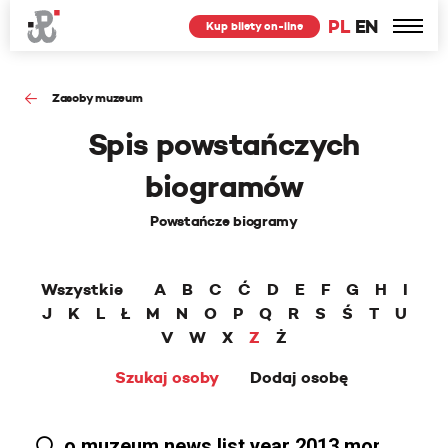
PL
EN
Kup bilety on-line
Zasoby muzeum
Spis powstańczych
biogramów
Powstańcze biogramy
Wszystkie
A
B
C
Ć
D
E
F
G
H
I
J
K
L
Ł
M
N
O
P
Q
R
S
Ś
T
U
V
W
X
Z
Ż
Szukaj osoby
Dodaj osobę