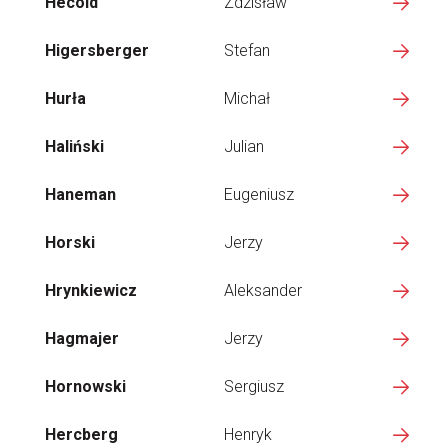
Hecold
Zdzisław
Higersberger
Stefan
Hurła
Michał
Haliński
Julian
Haneman
Eugeniusz
Horski
Jerzy
Hrynkiewicz
Aleksander
Hagmajer
Jerzy
Hornowski
Sergiusz
Hercberg
Henryk