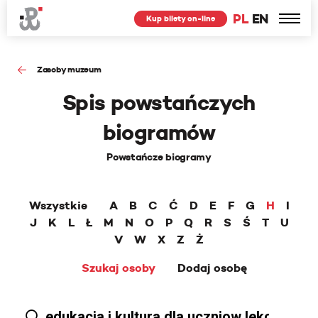
PL
EN
Kup bilety on-line
Zasoby muzeum
Spis powstańczych
biogramów
Powstańcze biogramy
Wszystkie
A
B
C
Ć
D
E
F
G
H
I
J
K
L
Ł
M
N
O
P
Q
R
S
Ś
T
U
V
W
X
Z
Ż
Szukaj osoby
Dodaj osobę