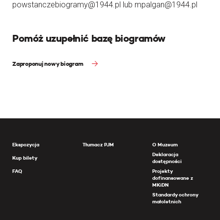
powstanczebiogramy@1944.pl lub mpalgan@1944.pl
Pomóż uzupełnić bazę biogramów
Zaproponuj nowy biogram
Ekspozycja
Tłumacz PJM
O Muzeum
Deklaracja
Kup bilety
dostępności
FAQ
Projekty
dofinansowane z
MKiDN
Standardy ochrony
małoletnich