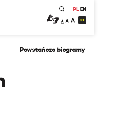
PL
EN
A
A
A
Powstańcze biogramy
h