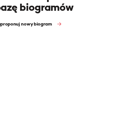
bazę biogramów
proponuj nowy biogram