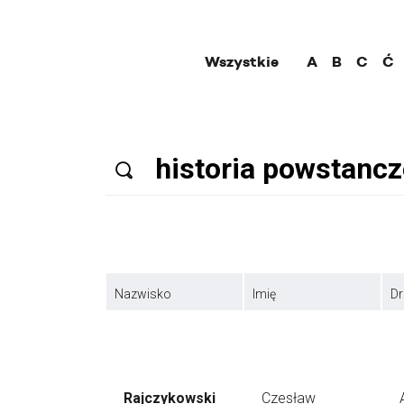
Wszystkie
A
B
C
Ć
Nazwisko
Imię
Dr
Rajczykowski
Czesław