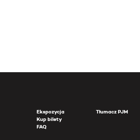
Ekspozycja
Tłumacz PJM
Kup bilety
FAQ