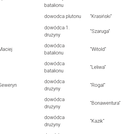
batalionu
dowodca plutonu
"Krasiński"
dowódca 1.
"Szaruga"
drużyny
dowódca
Maciej
"Witold"
batalionu
dowódca
"Leliwa"
batalionu
dowódca
Seweryn
"Rogal"
drużyny
dowódca
"Bonawentura"
drużyny
dowódca
"Kazik"
drużyny