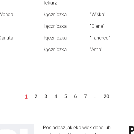
lekarz
-
Wanda
łączniczka
"Wiśka"
łączniczka
"Diana"
Danuta
łączniczka
"Tancred"
łączniczka
"Ama"
1
2
3
4
5
6
7
...
20
Posiadasz jakiekolwiek dane lub