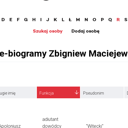
D
E
F
G
H
I
J
K
L
Ł
M
N
O
P
Q
R
S
Szukaj osoby
Dodaj osobę
ugie imię
Funkcja
Pseudonim
adiutant
Apoloniusz
dowódcy
"Witecki"