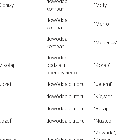
dowódca
Dionizy
"Motyl"
kompanii
dowódca
"Morro"
kompanii
dowódca
"Mecenas"
kompanii
dowódca
Mikołaj
oddziału
"Korab"
operacyjnego
Józef
dowódca plutonu
"Jeremi"
dowódca plutonu
"Kiejster"
dowódca plutonu
"Rataj"
Józef
dowódca plutonu
"Następ"
"Zawada",