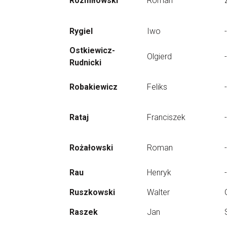
Rozmiłowski
Roman
Rygiel
Iwo
-
Ostkiewicz-
Olgierd
-
Rudnicki
Robakiewicz
Feliks
-
Rataj
Franciszek
-
Rożałowski
Roman
-
Rau
Henryk
-
Ruszkowski
Walter
Raszek
Jan