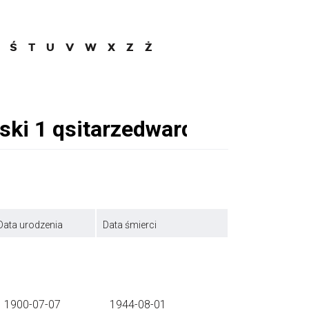
Ś
T
U
V
W
X
Z
Ż
Data urodzenia
Data śmierci
1900-07-07
1944-08-01