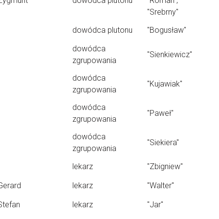
Zygmunt
dowódca plutonu
"Roman",
"Srebrny"
dowódca plutonu
"Bogusław"
dowódca
"Sienkiewicz"
zgrupowania
dowódca
"Kujawiak"
zgrupowania
dowódca
"Paweł"
zgrupowania
dowódca
"Siekiera"
zgrupowania
lekarz
"Zbigniew"
Gerard
lekarz
"Walter"
Stefan
lekarz
"Jar"