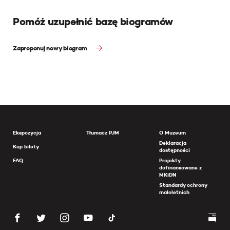
Pomóż uzupełnić bazę biogramów
Zaproponuj nowy biogram
Ekspozycja
Tłumacz PJM
O Muzeum
Deklaracja
Kup bilety
dostępności
FAQ
Projekty
dofinansowane z
MKiDN
Standardy ochrony
małoletnich