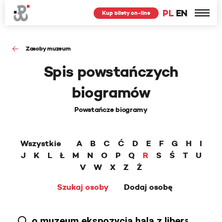
PL
EN
Kup bilety on-line
Zasoby muzeum
Spis powstańczych
biogramów
Powstańcze biogramy
Wszystkie
A
B
C
Ć
D
E
F
G
H
I
J
K
L
Ł
M
N
O
P
Q
R
S
Ś
T
U
V
W
X
Z
Ż
Szukaj osoby
Dodaj osobę