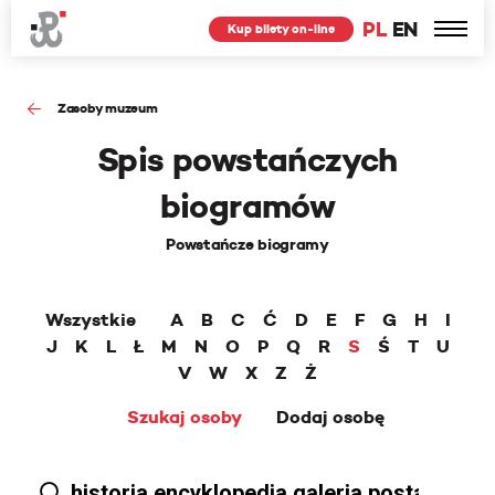
PL
EN
Kup bilety on-line
Zasoby muzeum
Spis powstańczych
biogramów
Powstańcze biogramy
Wszystkie
A
B
C
Ć
D
E
F
G
H
I
J
K
L
Ł
M
N
O
P
Q
R
S
Ś
T
U
V
W
X
Z
Ż
Szukaj osoby
Dodaj osobę