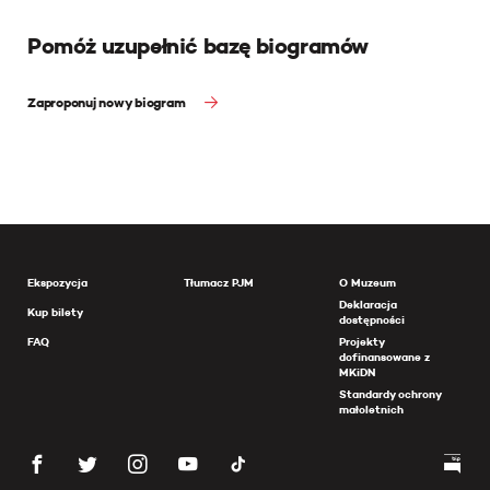
Pomóż uzupełnić bazę biogramów
Zaproponuj nowy biogram
Ekspozycja
Tłumacz PJM
O Muzeum
Deklaracja
Kup bilety
dostępności
FAQ
Projekty
dofinansowane z
MKiDN
Standardy ochrony
małoletnich