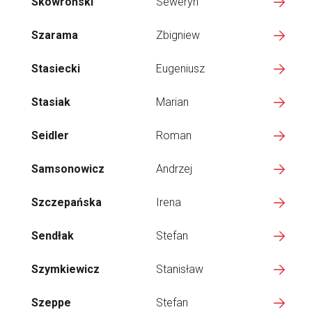
Skowroński
Seweryn
Szarama
Zbigniew
Stasiecki
Eugeniusz
Stasiak
Marian
Seidler
Roman
Samsonowicz
Andrzej
Szczepańska
Irena
Sendłak
Stefan
Szymkiewicz
Stanisław
Szeppe
Stefan