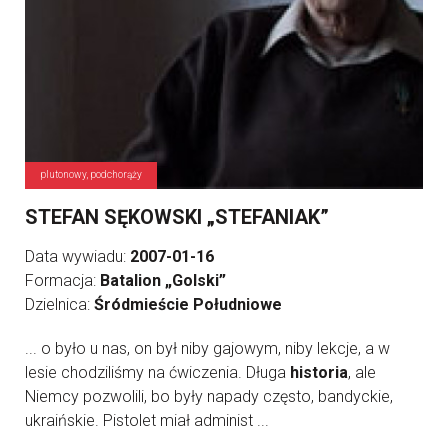
plutonowy, podchorąży
STEFAN SĘKOWSKI „STEFANIAK”
Data wywiadu:
2007-01-16
Formacja:
Batalion „Golski”
Dzielnica:
Śródmieście Południowe
... o było u nas, on był niby gajowym, niby lekcje, a w
lesie chodziliśmy na ćwiczenia. Długa
historia
, ale
Niemcy pozwolili, bo były napady często, bandyckie,
ukraińskie. Pistolet miał administ ...