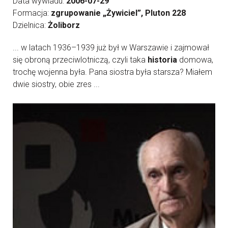
Data wywiadu:
2006-07-29
Formacja:
zgrupowanie „Żywiciel”, Pluton 228
Dzielnica:
Żoliborz
... w latach 1936–1939 już był w Warszawie i zajmował
się obroną przeciwlotniczą, czyli taka
historia
domowa,
trochę wojenna była. Pana siostra była starsza? Miałem
dwie siostry, obie zres ...