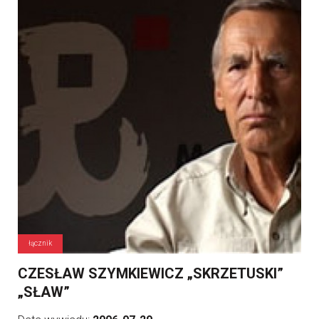
łącznik
CZESŁAW SZYMKIEWICZ „SKRZETUSKI”
„SŁAW”