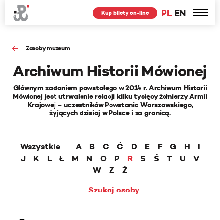
PL
EN
Kup bilety on-line
Zasoby muzeum
Archiwum Historii Mówionej
Głównym zadaniem powstałego w 2014 r. Archiwum Historii
Mówionej jest utrwalenie relacji kilku tysięcy żołnierzy Armii
Krajowej – uczestników Powstania Warszawskiego,
żyjących dzisiaj w Polsce i za granicą.
Wszystkie
A
B
C
Ć
D
E
F
G
H
I
J
K
L
Ł
M
N
O
P
R
S
Ś
T
U
V
W
Z
Ż
Szukaj osoby