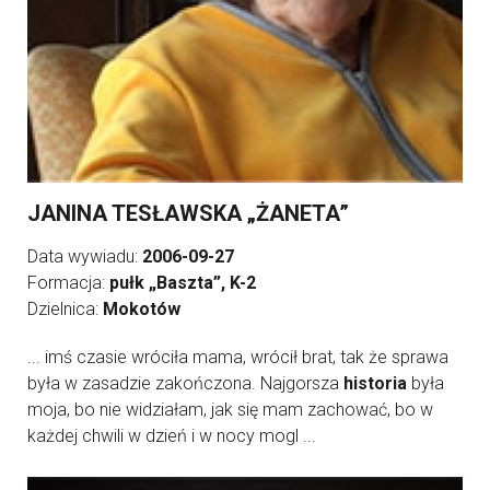
JANINA TESŁAWSKA „ŻANETA”
Data wywiadu:
2006-09-27
Formacja:
pułk „Baszta”, K-2
Dzielnica:
Mokotów
... imś czasie wróciła mama, wrócił brat, tak że sprawa
była w zasadzie zakończona. Najgorsza
historia
była
moja, bo nie widziałam, jak się mam zachować, bo w
każdej chwili w dzień i w nocy mogl ...