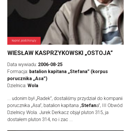
kapral, podchorąży
WIESŁAW KASPRZYKOWSKI „OSTOJA”
Data wywiadu:
2006-08-25
Formacja:
batalion kapitana „Stefana” (korpus
porucznika „Asa”)
Dzielnica:
Wola
... udonim był „Radek”, dostaliśmy przydział do kompanii
porucznika „Asa”, batalion kapitana „
Stefan
a”, III Obwód
Dzielnicy Wola. Jurek Derkacz objął pluton 315, ja
dostałem pluton 314, no i zac ...