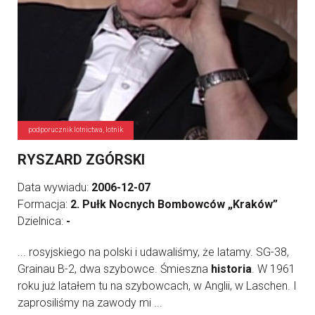
podporucznik lotnictwa, lotnik
RYSZARD ZGÓRSKI
Data wywiadu:
2006-12-07
Formacja:
2. Pułk Nocnych Bombowców „Kraków”
Dzielnica:
-
... rosyjskiego na polski i udawaliśmy, że latamy. SG-38,
Grainau B-2, dwa szybowce. Śmieszna
historia
. W 1961
roku już latałem tu na szybowcach, w Anglii, w Laschen. I
zaprosiliśmy na zawody mi ...