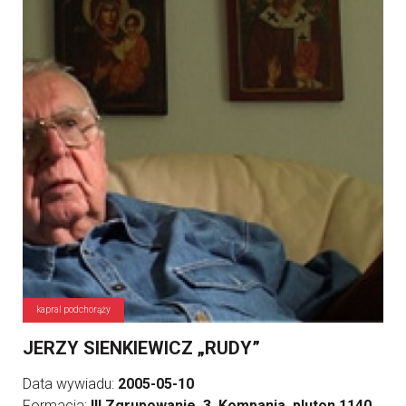
kapral podchorąży
JERZY SIENKIEWICZ „RUDY”
Data wywiadu:
2005-05-10
Formacja:
III Zgrupowanie, 3. Kompania, pluton 1140