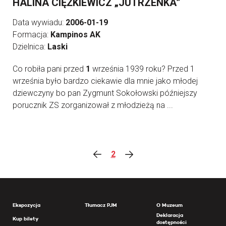
HALINA CIĘŻKIEWICZ „JUTRZENKA”
Data wywiadu:
2006-01-19
Formacja:
Kampinos AK
Dzielnica:
Laski
Co robiła pani przed
1
września 1939 roku? Przed 1
września było bardzo ciekawie dla mnie jako młodej
dziewczyny bo pan Zygmunt Sokołowski późniejszy
porucznik ZS zorganizował z młodzieżą na ...
2
Ekspozycja
Tłumacz PJM
O Muzeum
Deklaracja
Kup bilety
dostępności