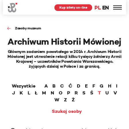
PL
EN
Kup bilety on-line
Zasoby muzeum
Archiwum Historii Mówionej
Głównym zadaniem powstałego w 2014 r. Archiwum Historii
Mówionej jest utrwalenie relacji kilku tysięcy żołnierzy Armii
Krajowej – uczestników Powstania Warszawskiego,
żyjących dzisiaj w Polsce i za granicą.
Wszystkie
A
B
C
Ć
D
E
F
G
H
I
J
K
L
Ł
M
N
O
P
R
S
Ś
T
U
V
W
Z
Ż
Szukaj osoby