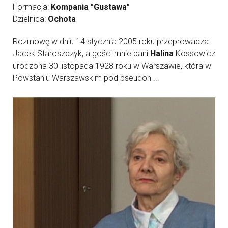
Formacja:
Kompania "Gustawa"
Dzielnica:
Ochota
Rozmowę w dniu 14 stycznia 2005 roku przeprowadza
Jacek Staroszczyk, a gości mnie pani
Halina
Kossowicz
urodzona 30 listopada 1928 roku w Warszawie, która w
Powstaniu Warszawskim pod pseudon ...