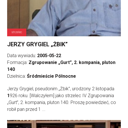
strzelec
JERZY GRYGIEL „ŻBIK”
Data wywiadu:
2005-05-22
Formacja:
Zgrupowanie „Gurt”, 2. kompania, pluton
140
Dzielnica:
Śródmieście Północne
Jerzy Grygiel, pseudonim „Żbik”, urodzony 2 listopada
1
926 roku. [Walczyłem] jako strzelec IV Zgrupowania
„Gurt”, 2. kompania, pluton 140. Proszę powiedzieć, co
robił pan przed 1 ...