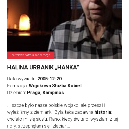
patrolowa patrolu sanitarnego
HALINA URBANIK „HANKA”
Data wywiadu:
2005-12-20
Formacja:
Wojskowa Służba Kobiet
Dzielnica:
Praga, Kampinos
... szcze było nasze polskie wojsko, ale przeszli i
wyleźliśmy z ziemianki. Była taka zabawna
historia
:
chciało mi się siusiu. Rano, kiedy świtało, wyszłam z tej
nory, strzepnęłam się i zleciał ...