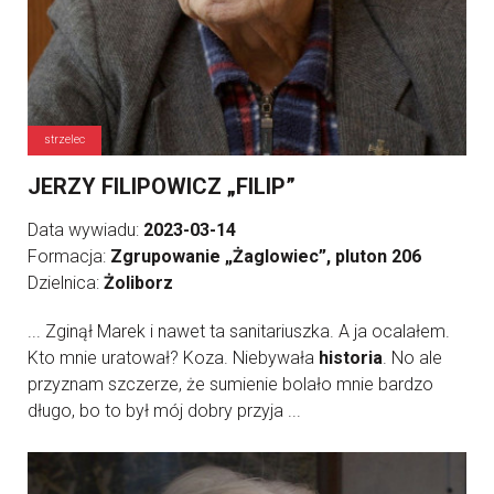
strzelec
JERZY FILIPOWICZ „FILIP”
Data wywiadu:
2023-03-14
Formacja:
Zgrupowanie „Żaglowiec”, pluton 206
Dzielnica:
Żoliborz
... Zginął Marek i nawet ta sanitariuszka. A ja ocalałem.
Kto mnie uratował? Koza. Niebywała
historia
. No ale
przyznam szczerze, że sumienie bolało mnie bardzo
długo, bo to był mój dobry przyja ...