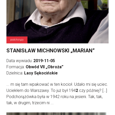
podchorąży
STANISŁAW MICHNOWSKI „MARIAN”
Data wywiadu:
2019-11-05
Formacja:
Obwód VII „Obroża”
Dzielnica:
Lasy Sękocińskie
... m się tam wpakować w ten kocioł. Udało mi się uciec.
Uciekłem do Warszawy. To już był 194
2
czy później? […]
Podchorążówka była w 1942 roku na jesieni. Tak, tak,
tak, w drugim, trzecim ni ...