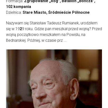
Formacja:
Zgrupowanie „Róg”, Batalion „Bończa”,
102 kompania
Dzielnica:
Stare Miasto, Śródmieście Północne
Nazywam się Stanisław Tadeusz Rumianek, urodziłem
się w 19
2
9 roku. Gdzie pan mieszkał przed wojną? Przed
wojną początkowo mieszkałem na Powiślu, na
Bednarskiej. Później, w czasie prz ...