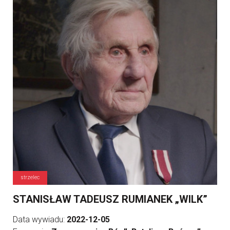
strzelec
STANISŁAW TADEUSZ RUMIANEK „WILK”
Data wywiadu:
2022-12-05