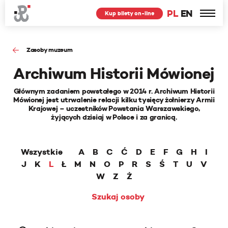
PL
EN
Kup bilety on-line
Zasoby muzeum
Archiwum Historii Mówionej
Głównym zadaniem powstałego w 2014 r. Archiwum Historii
Mówionej jest utrwalenie relacji kilku tysięcy żołnierzy Armii
Krajowej – uczestników Powstania Warszawskiego,
żyjących dzisiaj w Polsce i za granicą.
Wszystkie
A
B
C
Ć
D
E
F
G
H
I
J
K
L
Ł
M
N
O
P
R
S
Ś
T
U
V
W
Z
Ż
Szukaj osoby