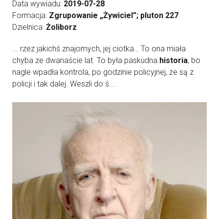
Data wywiadu:
2019-07-28
Formacja:
Zgrupowanie „Żywiciel”; pluton 227
Dzielnica:
Żoliborz
... rzez jakichś znajomych, jej ciotka… To ona miała
chyba ze dwanaście lat. To była paskudna
historia
, bo
nagle wpadła kontrola, po godzinie policyjnej, że są z
policji i tak dalej. Weszli do ś ...