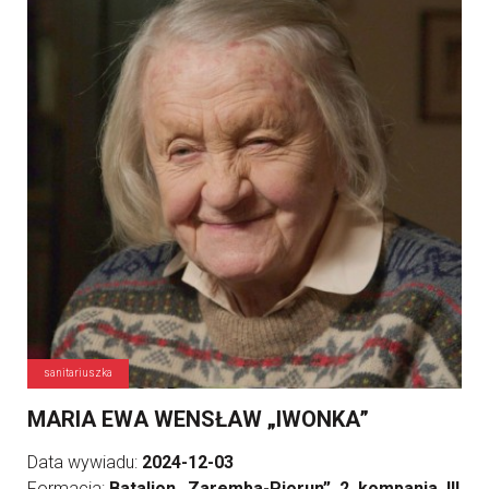
sanitariuszka
MARIA EWA WENSŁAW „IWONKA”
Data wywiadu:
2024-12-03
Formacja:
Batalion „Zaremba-Piorun”, 2. kompania, III