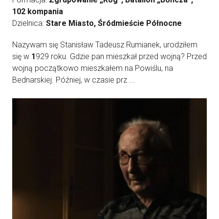
102 kompania
Dzielnica:
Stare Miasto, Śródmieście Północne
Nazywam się Stanisław Tadeusz Rumianek, urodziłem
się w
1
929 roku. Gdzie pan mieszkał przed wojną? Przed
wojną początkowo mieszkałem na Powiślu, na
Bednarskiej. Później, w czasie prz ...