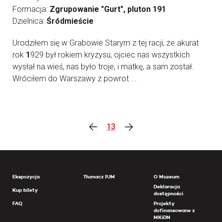
Formacja:
Zgrupowanie "Gurt", pluton 191
Dzielnica:
Śródmieście
Urodziłem się w Grabowie Starym z tej racji, że akurat
rok
1
929 był rokiem kryzysu, ojciec nas wszystkich
wysłał na wieś, nas było troje, i matkę, a sam został.
Wróciłem do Warszawy z powrot ...
13
Ekspozycja
Tłumacz PJM
O Muzeum
Deklaracja
Kup bilety
dostępności
FAQ
Projekty
dofinansowane z
MKiDN