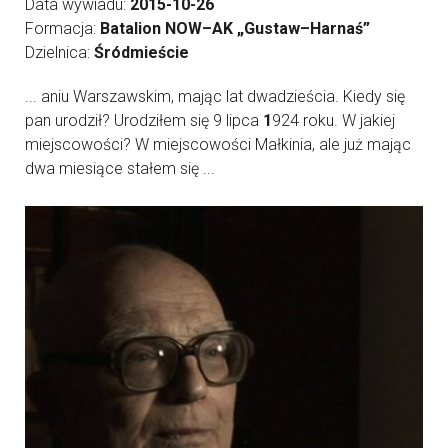
Data wywiadu:
2015-10-26
Formacja:
Batalion NOW–AK „Gustaw–Harnaś”
Dzielnica:
Śródmieście
... aniu Warszawskim, mając lat dwadzieścia. Kiedy się
pan urodził? Urodziłem się 9 lipca
1
924 roku. W jakiej
miejscowości? W miejscowości Małkinia, ale już mając
dwa miesiące stałem się ...