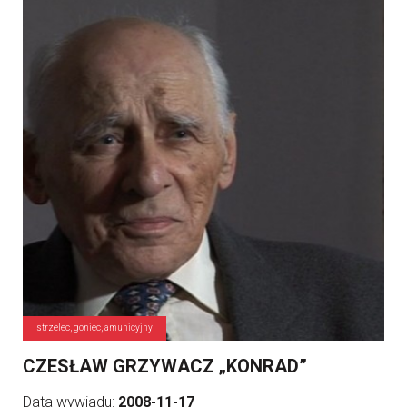
strzelec, goniec, amunicyjny
CZESŁAW GRZYWACZ „KONRAD”
Data wywiadu:
2008-11-17