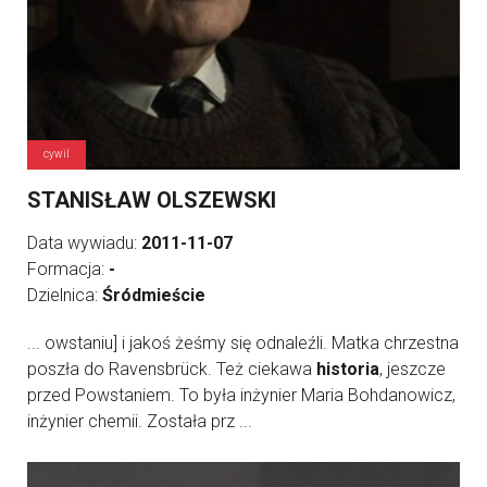
cywil
STANISŁAW OLSZEWSKI
Data wywiadu:
2011-11-07
Formacja:
-
Dzielnica:
Śródmieście
... owstaniu] i jakoś żeśmy się odnaleźli. Matka chrzestna
poszła do Ravensbrück. Też ciekawa
historia
, jeszcze
przed Powstaniem. To była inżynier Maria Bohdanowicz,
inżynier chemii. Została prz ...