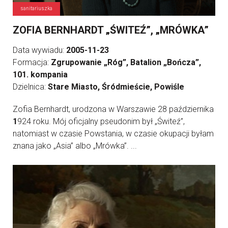
sanitariuszka
ZOFIA BERNHARDT „ŚWITEŹ”, „MRÓWKA”
Data wywiadu:
2005-11-23
Formacja:
Zgrupowanie „Róg”, Batalion „Bończa”,
101. kompania
Dzielnica:
Stare Miasto, Śródmieście, Powiśle
Zofia Bernhardt, urodzona w Warszawie 28 października
1
924 roku. Mój oficjalny pseudonim był „Świteź”,
natomiast w czasie Powstania, w czasie okupacji byłam
znana jako „Asia” albo „Mrówka”. ...