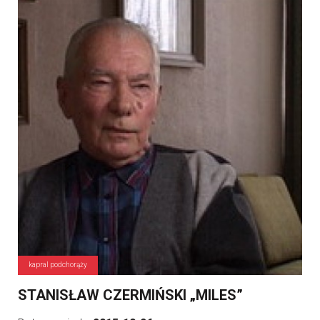
kapral podchorąży
STANISŁAW CZERMIŃSKI „MILES”