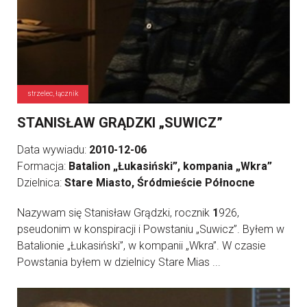
strzelec, łącznik
STANISŁAW GRĄDZKI „SUWICZ”
Data wywiadu:
2010-12-06
Formacja:
Batalion „Łukasiński”, kompania „Wkra”
Dzielnica:
Stare Miasto, Śródmieście Północne
Nazywam się Stanisław Grądzki, rocznik
1
926,
pseudonim w konspiracji i Powstaniu „Suwicz”. Byłem w
Batalionie „Łukasiński”, w kompanii „Wkra”. W czasie
Powstania byłem w dzielnicy Stare Mias ...