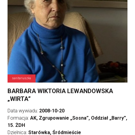
sanitariuszka
BARBARA WIKTORIA LEWANDOWSKA
„WIRTA”
Data wywiadu:
2008-10-20
Formacja:
AK, Zgrupowanie „Sosna”, Oddział „Barry”,
15. ŻDH
Dzielnica:
Starówka, Śródmieście