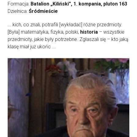
Formacja:
Batalion „Kiliński”, 1. kompania, pluton 163
Dzielnica:
Śródmieście
... kich, co znali, potrafili [wykładać] różne przedmioty.
[Była] matematyka, fizyka, polski,
historia
– wszystkie
przedmioty, jakie były potrzebne. Zgłaszali się – kto jaką
klasę miał już ukońc ...