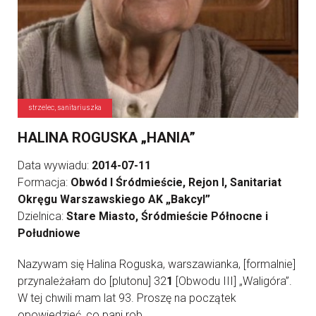
strzelec, sanitariuszka
HALINA ROGUSKA „HANIA”
Data wywiadu:
2014-07-11
Formacja:
Obwód I Śródmieście, Rejon I, Sanitariat
Okręgu Warszawskiego AK „Bakcyl”
Dzielnica:
Stare Miasto, Śródmieście Północne i
Południowe
Nazywam się Halina Roguska, warszawianka, [formalnie]
przynależałam do [plutonu] 32
1
[Obwodu III] „Waligóra”.
W tej chwili mam lat 93. Proszę na początek
opowiedzieć, co pani rob ...