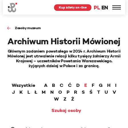
PL
EN
Kup bilety on-line
Zasoby muzeum
Archiwum Historii Mówionej
Głównym zadaniem powstałego w 2014 r. Archiwum Historii
Mówionej jest utrwalenie relacji kilku tysięcy żołnierzy Armii
Krajowej – uczestników Powstania Warszawskiego,
żyjących dzisiaj w Polsce i za granicą.
Wszystkie
A
B
C
Ć
D
E
F
G
H
I
J
K
L
Ł
M
N
O
P
R
S
Ś
T
U
V
W
Z
Ż
Szukaj osoby