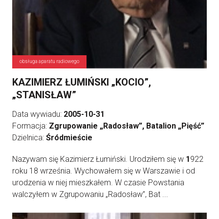
obsługa aparatu radiowego
KAZIMIERZ ŁUMIŃSKI „KOCIO”,
„STANISŁAW”
Data wywiadu:
2005-10-31
Formacja:
Zgrupowanie „Radosław”, Batalion „Pięść”
Dzielnica:
Śródmieście
Nazywam się Kazimierz Łumiński. Urodziłem się w
1
922
roku 18 września. Wychowałem się w Warszawie i od
urodzenia w niej mieszkałem. W czasie Powstania
walczyłem w Zgrupowaniu „Radosław”, Bat ...