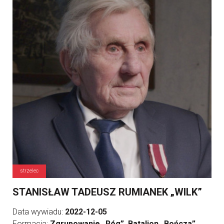
strzelec
STANISŁAW TADEUSZ RUMIANEK „WILK”
Data wywiadu:
2022-12-05
Formacja:
Zgrupowanie „Róg”, Batalion „Bończa”,