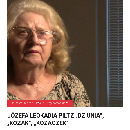
strzelec, sanitariuszka, służby pomocnicze
JÓZEFA LEOKADIA PILTZ „DZIUNIA”,
„KOZAK”, „KOZACZEK”