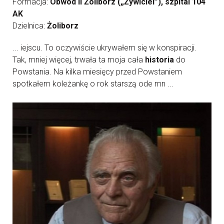
Formacja:
Obwód II Żoliborz („Żywiciel”), szpital 104
AK
Dzielnica:
Żoliborz
... iejscu. To oczywiście ukrywałem się w konspiracji.
Tak, mniej więcej, trwała ta moja cała
historia
do
Powstania. Na kilka miesięcy przed Powstaniem
spotkałem koleżankę o rok starszą ode mn ...