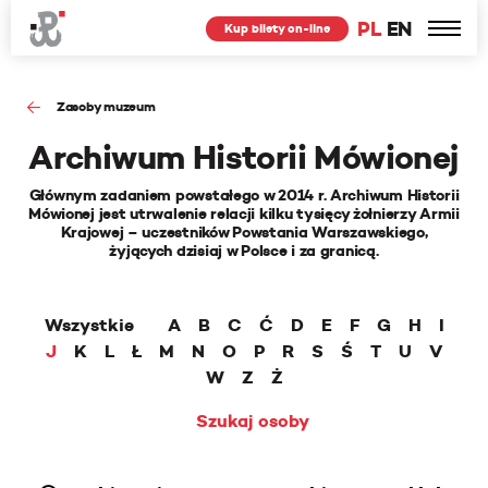
PL
EN
Kup bilety on-line
Zasoby muzeum
Archiwum Historii Mówionej
Głównym zadaniem powstałego w 2014 r. Archiwum Historii
Mówionej jest utrwalenie relacji kilku tysięcy żołnierzy Armii
Krajowej – uczestników Powstania Warszawskiego,
żyjących dzisiaj w Polsce i za granicą.
Wszystkie
A
B
C
Ć
D
E
F
G
H
I
J
K
L
Ł
M
N
O
P
R
S
Ś
T
U
V
W
Z
Ż
Szukaj osoby