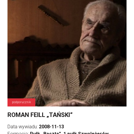
podporucznik
ROMAN FEILL „TAŃSKI”
Data wywiadu:
2008-11-13
Formacja:
Pułk „Baszta”, 1 pułk Szwoleżerów