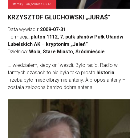
starszy ułan, ochrona KG AK
KRZYSZTOF GŁUCHOWSKI „JURAŚ”
Data wywiadu:
2009-07-31
Formacja:
pluton 1112, 7. pułk ułanów Pułk Ułanów
Lubelskich AK – kryptonim „Jeleń”
Dzielnica:
Wola, Stare Miasto, Śródmieście
... wiedziałem, kiedy oni weszli. Było radio. Radio w
tamtych czasach to nie była taka prosta
historia
.
Trzeba było mieć olbrzymie anteny. À propos anteny –
została założona bardzo dobra antena. ...