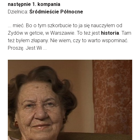
następnie 1. kompania
Dzielnica:
Śródmieście Północne
... mieć. Bo o tym szkorbucie to ja się nauczyłem od
Żydów w getcie, w Warszawie. To też jest
historia
. Tam
też byłem złapany. Nie wiem, czy to warto wspominać.
Proszę. Jest Wi ...