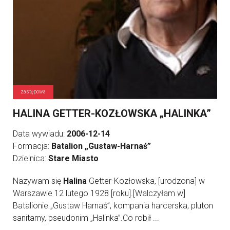
zastępowa
HALINA GETTER-KOZŁOWSKA „HALINKA”
Data wywiadu:
2006-12-14
Formacja:
Batalion „Gustaw-Harnaś”
Dzielnica:
Stare Miasto
Nazywam się
Halina
Getter-Kozłowska, [urodzona] w
Warszawie 12 lutego 1928 [roku].[Walczyłam w]
Batalionie „Gustaw Harnaś”, kompania harcerska, pluton
sanitarny, pseudonim „Halinka”.Co robił ...