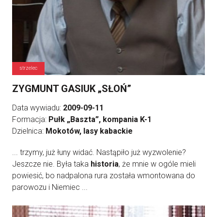
strzelec
ZYGMUNT GASIUK „SŁOŃ”
Data wywiadu:
2009-09-11
Formacja:
Pułk „Baszta”, kompania K-1
Dzielnica:
Mokotów, lasy kabackie
... trzymy, już łuny widać. Nastąpiło już wyzwolenie?
Jeszcze nie. Była taka
historia
, że mnie w ogóle mieli
powiesić, bo nadpalona rura została wmontowana do
parowozu i Niemiec ...