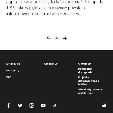
popularnie w otoczeniu „Janka”, urodzona 29 listopada
1919 roku w piękny dzień rocznicy powstania
listopadowego, co mi się wiąże ze spraw ...
4
Ekspozycja
Tłumacz PJM
O Muzeum
Deklaracja
Kup bilety
dostępności
FAQ
Projekty
dofinansowane z
MKiDN
Standardy ochrony
małoletnich