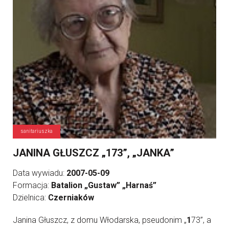
sanitariuszka
JANINA GŁUSZCZ „173”, „JANKA”
Data wywiadu:
2007-05-09
Formacja:
Batalion „Gustaw” „Harnaś”
Dzielnica:
Czerniaków
Janina Głuszcz, z domu Włodarska, pseudonim „
1
73”, a