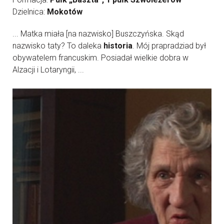
Dzielnica:
Mokotów
... Matka miała [na nazwisko] Buszczyńska. Skąd
nazwisko taty? To daleka
historia
. Mój prapradziad był
obywatelem francuskim. Posiadał wielkie dobra w
Alzacji i Lotaryngii, ...