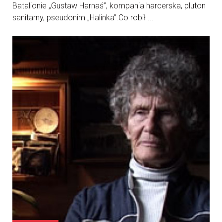
Batalionie „Gustaw Harnaś”, kompania harcerska, pluton
sanitarny, pseudonim „Halinka”.Co robił ...