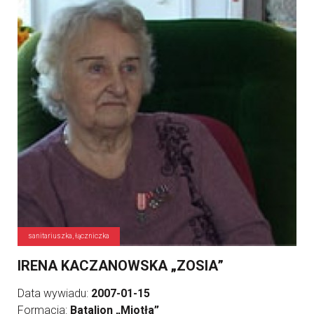
sanitariuszka, łączniczka
IRENA KACZANOWSKA „ZOSIA”
Data wywiadu:
2007-01-15
Formacja:
Batalion „Miotła”