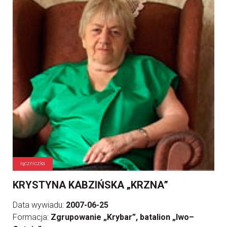
łączniczka
KRYSTYNA KABZIŃSKA „KRZNA”
Data wywiadu:
2007-06-25
Formacja:
Zgrupowanie „Krybar”, batalion „Iwo–