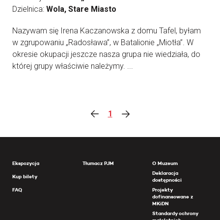
Dzielnica:
Wola, Stare Miasto
Nazywam się Irena Kaczanowska z domu Tafel, byłam
w zgrupowaniu „Radosława”, w Batalionie „Miotła”. W
okresie okupacji jeszcze nasza grupa nie wiedziała, do
której grupy właściwie należymy. ...
1
Ekspozycja
Tłumacz PJM
O Muzeum
Deklaracja
Kup bilety
dostępności
FAQ
Projekty
dofinansowane z
MKiDN
Standardy ochrony