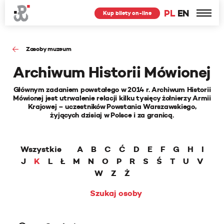
PL
EN
Kup bilety on-line
Zasoby muzeum
Archiwum Historii Mówionej
Głównym zadaniem powstałego w 2014 r. Archiwum Historii
Mówionej jest utrwalenie relacji kilku tysięcy żołnierzy Armii
Krajowej – uczestników Powstania Warszawskiego,
żyjących dzisiaj w Polsce i za granicą.
Wszystkie
A
B
C
Ć
D
E
F
G
H
I
J
K
L
Ł
M
N
O
P
R
S
Ś
T
U
V
W
Z
Ż
Szukaj osoby