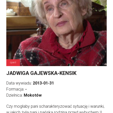
cywil
JADWIGA GAJEWSKA-KENSIK
Data wywiadu:
2013-01-31
Formacja:
-
Dzielnica:
Mokotów
Czy mogłaby pani scharakteryzować sytuację i warunki,
w jakich żyła pani i pańska rodzina przed wybuchem II