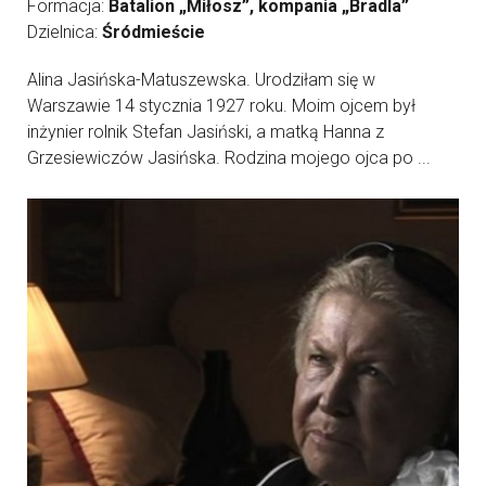
Formacja:
Batalion „Miłosz”, kompania „Bradla”
Dzielnica:
Śródmieście
Alina Jasińska-Matuszewska. Urodziłam się w
Warszawie 14 stycznia 1927 roku. Moim ojcem był
inżynier rolnik Stefan Jasiński, a matką Hanna z
Grzesiewiczów Jasińska. Rodzina mojego ojca po ...