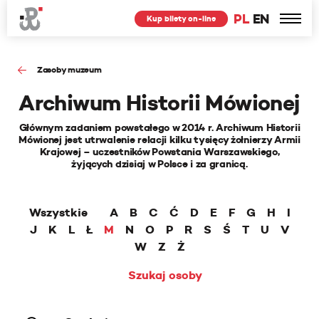
PL
EN
Kup bilety on-line
Zasoby muzeum
Archiwum Historii Mówionej
Głównym zadaniem powstałego w 2014 r. Archiwum Historii
Mówionej jest utrwalenie relacji kilku tysięcy żołnierzy Armii
Krajowej – uczestników Powstania Warszawskiego,
żyjących dzisiaj w Polsce i za granicą.
Wszystkie
A
B
C
Ć
D
E
F
G
H
I
J
K
L
Ł
M
N
O
P
R
S
Ś
T
U
V
W
Z
Ż
Szukaj osoby