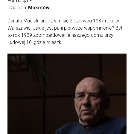
Formacja:
-
Dzielnica:
Mokotów
Danuta Maciak, urodziłam się 2 czerwca 1937 roku w
Warszawie. Jakie jest pani pierwsze wspomnienie? Był
to rok 1939 zbombardowanie naszego domu przy
Ludowej 10, gdzie mieszk ...