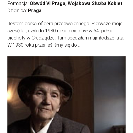
Formacja:
Obwód VI Praga, Wojskowa Służba Kobiet
Dzielnica:
Praga
Jestem córką oficera przedwojennego. Pierwsze moje
sześć lat, czyli do 1930 roku ojciec był w 64. pułku
piechoty w Grudziądzu. Tam spędziłam najmłodsze lata.
W 1930 roku przenieśliśmy się do ...