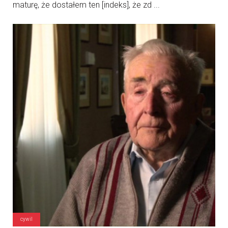
maturę, że dostałem ten [indeks], że zd ...
cywil