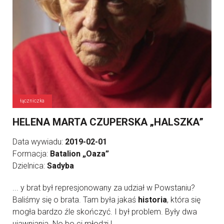
łączniczka
HELENA MARTA CZUPERSKA „HALSZKA”
Data wywiadu:
2019-02-01
Formacja:
Batalion „Oaza”
Dzielnica:
Sadyba
... y brat był represjonowany za udział w Powstaniu?
Baliśmy się o brata. Tam była jakaś
historia
, która się
mogła bardzo źle skończyć. I był problem. Były dwa
ujawniania. No bo ci młodzi l ...