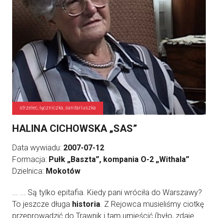
strzelec, łączniczka, sanitariuszka
HALINA CICHOWSKA „SAS”
Data wywiadu:
2007-07-12
Formacja:
Pułk „Baszta”, kompania O-2 „Withala”
Dzielnica:
Mokotów
... ... Są tylko epitafia. Kiedy pani wróciła do Warszawy?
To jeszcze długa
historia
. Z Rejowca musieliśmy ciotkę
przeprowadzić do Trawnik i tam umieścić (było, zdaje