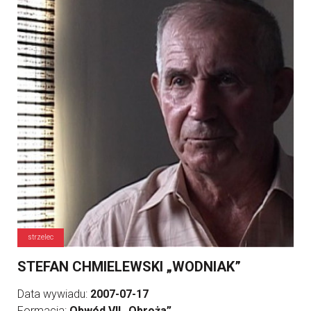
strzelec
STEFAN CHMIELEWSKI „WODNIAK”
Data wywiadu:
2007-07-17
Formacja:
Obwód VII „Obroża”