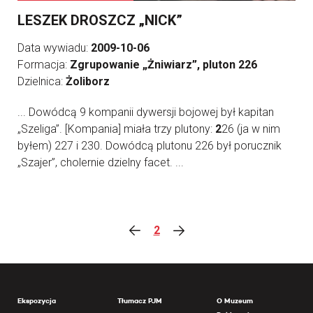
LESZEK DROSZCZ „NICK”
Data wywiadu:
2009-10-06
Formacja:
Zgrupowanie „Żniwiarz”, pluton 226
Dzielnica:
Żoliborz
... Dowódcą 9 kompanii dywersji bojowej był kapitan
„Szeliga”. [Kompania] miała trzy plutony:
2
26 (ja w nim
byłem) 227 i 230. Dowódcą plutonu 226 był porucznik
„Szajer”, cholernie dzielny facet. ...
2
Ekspozycja
Tłumacz PJM
O Muzeum