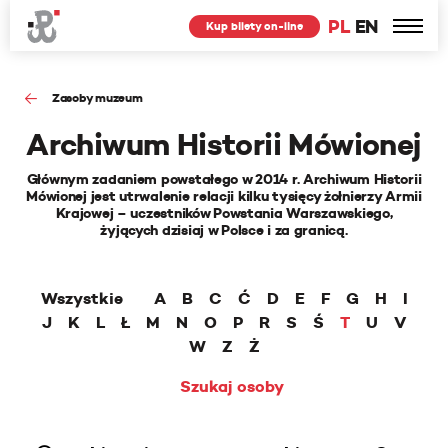
PL
EN
Kup bilety on-line
Zasoby muzeum
Archiwum Historii Mówionej
Głównym zadaniem powstałego w 2014 r. Archiwum Historii
Mówionej jest utrwalenie relacji kilku tysięcy żołnierzy Armii
Krajowej – uczestników Powstania Warszawskiego,
żyjących dzisiaj w Polsce i za granicą.
Wszystkie
A
B
C
Ć
D
E
F
G
H
I
J
K
L
Ł
M
N
O
P
R
S
Ś
T
U
V
W
Z
Ż
Szukaj osoby