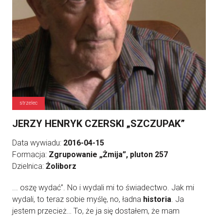
strzelec
JERZY HENRYK CZERSKI „SZCZUPAK”
Data wywiadu:
2016-04-15
Formacja:
Zgrupowanie „Żmija”, pluton 257
Dzielnica:
Żoliborz
... oszę wydać”. No i wydali mi to świadectwo. Jak mi
wydali, to teraz sobie myślę, no, ładna
historia
. Ja
jestem przecież… To, że ja się dostałem, że mam