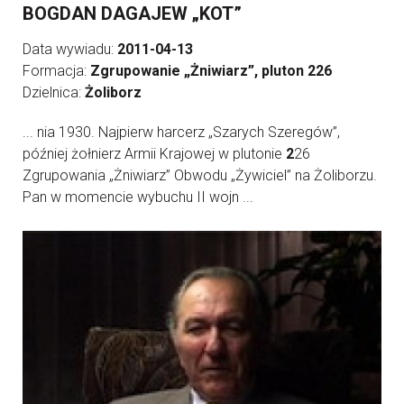
BOGDAN DAGAJEW „KOT”
Data wywiadu:
2011-04-13
Formacja:
Zgrupowanie „Żniwiarz”, pluton 226
Dzielnica:
Żoliborz
... nia 1930. Najpierw harcerz „Szarych Szeregów”,
później żołnierz Armii Krajowej w plutonie
2
26
Zgrupowania „Żniwiarz” Obwodu „Żywiciel” na Żoliborzu.
Pan w momencie wybuchu II wojn ...