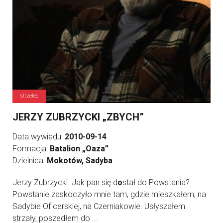
strzelec
JERZY ZUBRZYCKI „ZBYCH”
Data wywiadu:
2010-09-14
Formacja:
Batalion „Oaza”
Dzielnica:
Mokotów, Sadyba
Jerzy Zubrzycki. Jak pan się d
o
stał do Powstania?
Powstanie zaskoczyło mnie tam, gdzie mieszkałem, na
Sadybie Oficerskiej, na Czerniakowie. Usłyszałem
strzały, poszedłem do ...