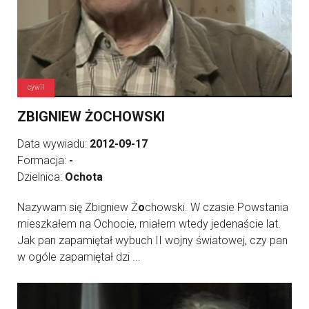
cywil
ZBIGNIEW ŻOCHOWSKI
Data wywiadu:
2012-09-17
Formacja:
-
Dzielnica:
Ochota
Nazywam się Zbigniew Ż
o
chowski. W czasie Powstania
mieszkałem na Ochocie, miałem wtedy jedenaście lat.
Jak pan zapamiętał wybuch II wojny światowej, czy pan
w ogóle zapamiętał dzi ...