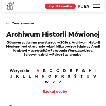
PL
EN
Kup bilety on-line
Zasoby muzeum
Archiwum Historii Mówionej
Głównym zadaniem powstałego w 2014 r. Archiwum Historii
Mówionej jest utrwalenie relacji kilku tysięcy żołnierzy Armii
Krajowej – uczestników Powstania Warszawskiego,
żyjących dzisiaj w Polsce i za granicą.
Wszystkie
A
B
C
Ć
D
E
F
G
H
I
J
K
L
Ł
M
N
O
P
R
S
Ś
T
U
V
W
Z
Ż
Szukaj osoby