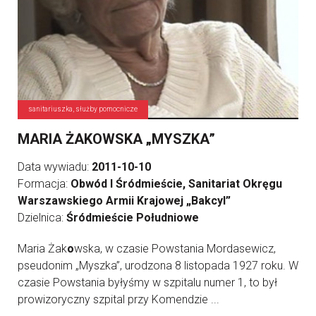
sanitariuszka, służby pomocnicze
MARIA ŻAKOWSKA „MYSZKA”
Data wywiadu:
2011-10-10
Formacja:
Obwód I Śródmieście, Sanitariat Okręgu
Warszawskiego Armii Krajowej „Bakcyl”
Dzielnica:
Śródmieście Południowe
Maria Żak
o
wska, w czasie Powstania Mordasewicz,
pseudonim „Myszka”, urodzona 8 listopada 1927 roku. W
czasie Powstania byłyśmy w szpitalu numer 1, to był
prowizoryczny szpital przy Komendzie ...