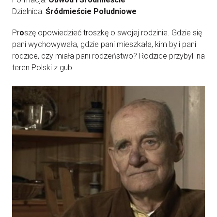
Dzielnica:
Śródmieście Południowe
Pr
o
szę opowiedzieć troszkę o swojej rodzinie. Gdzie się
pani wychowywała, gdzie pani mieszkała, kim byli pani
rodzice, czy miała pani rodzeństwo? Rodzice przybyli na
teren Polski z gub ...