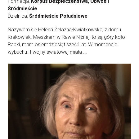
Formacja:
Korpus Bezpieczeństwa, Obwód I
Śródmieście
Dzielnica:
Śródmieście Południowe
Nazywam się Helena Żelazna-Kwiatk
o
wska, z domu
Krakowiak. Mieszkam w Rawie Niżnej, to są góry koło
Rabki, mam osiemdziesiąt sześć lat. W momencie
wybuchu II wojny światowej miała ...