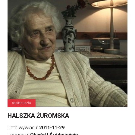
sanitariuszka
HALSZKA ŻUROMSKA
Data wywiadu:
2011-11-29
Formacja:
Obwód I Śródmieście