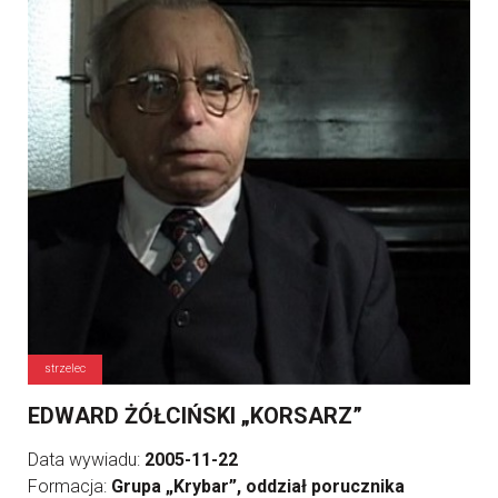
strzelec
EDWARD ŻÓŁCIŃSKI „KORSARZ”
Data wywiadu:
2005-11-22
Formacja:
Grupa „Krybar”, oddział porucznika