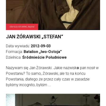
starszy strzelec, kapral
JAN ŻÓRAWSKI „STEFAN”
Data wywiadu:
2012-09-03
Formacja:
Batalion „Iwo-Ostoja”
Dzielnica:
Śródmieście Południowe
Nazywam się Jan Żórawski. Jakie nazwisk
o
pan nosił w
Powstaniu? To samo, Żórawski, ale to na końcu
Powstania, dlatego że przez cały czas w zasadzie
byliśmy incognito, byliśm ...