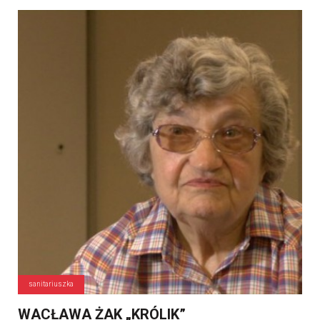
sanitariuszka
WACŁAWA ŻAK „KRÓLIK”