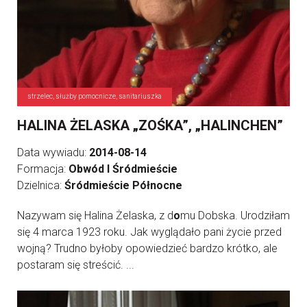
strzelec, służby pomocnicze, sanitariuszka
HALINA ŻELASKA „ZOŚKA”, „HALINCHEN”
Data wywiadu:
2014-08-14
Formacja:
Obwód I Śródmieście
Dzielnica:
Śródmieście Północne
Nazywam się Halina Żelaska, z d
o
mu Dobska. Urodziłam
się 4 marca 1923 roku. Jak wyglądało pani życie przed
wojną? Trudno byłoby opowiedzieć bardzo krótko, ale
postaram się streścić. ...