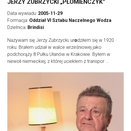
JERZY ZUBRZYCKI „PŁOMIEŃCZYK”
Data wywiadu:
2005-11-29
Formacja:
Oddział VI Sztabu Naczelnego Wodza
Dzielnica:
Brindisi
Nazywam się Jerzy Zubrzycki, ur
o
dziłem się w 1920
roku. Brałem udział w walce wrześniowej jako
podchorąży 8 Pułku Ułanów w Krakowie. Byłem w
niewoli niemieckiej, z której uciekłem z transpor ...