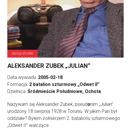
starszy strzelec
ALEKSANDER ZUBEK „JULIAN”
Data wywiadu:
2005-02-18
Formacja:
2 batalion szturmowy „Odwet II”
Dzielnica:
Śródmieście Południowe, Ochota
Nazywam się Aleksander Zubek, pseud
o
nim „Julian”
urodzony 18 sierpnia 1928 w Toruniu. W jakim Pan był
oddziale? Byłem żołnierzem 2. batalionu szturmowego
„Odwet II” walczące ...